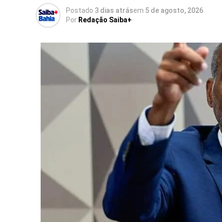
Postado
3 dias atrás
em
5 de agosto, 2026
Por
Redação Saiba+