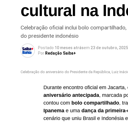
cultural na In
Celebração oficial inclui bolo compartilhad
do presidente indonésio
Postado
10 meses atrás
em
23 de outubro, 2025
Por
Redação Saiba+
Celebração do aniversário do Presidente da República, Luiz Ináci
Durante encontro oficial em Jacart
aniversário antecipada
, marcada po
contou com
bolo compartilhado
, t
Ipanema
e uma
dança da primeira-
cenário que uniu Brasil e Indonésia 