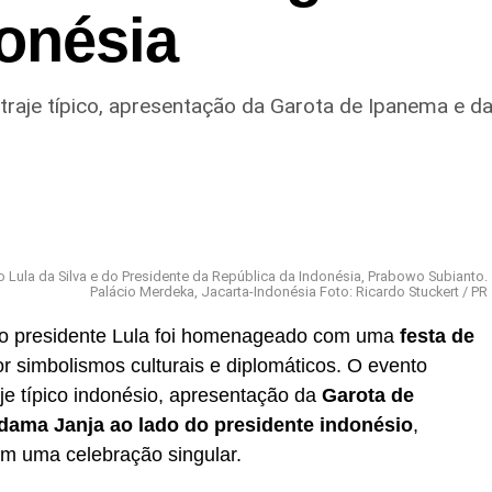
donésia
o, traje típico, apresentação da Garota de Ipanema e 
o Lula da Silva e do Presidente da República da Indonésia, Prabowo Subianto.
Palácio Merdeka, Jacarta-Indonésia Foto: Ricardo Stuckert / PR
a, o presidente Lula foi homenageado com uma
festa de
r simbolismos culturais e diplomáticos. O evento
raje típico indonésio, apresentação da
Garota de
dama Janja ao lado do presidente indonésio
,
em uma celebração singular.