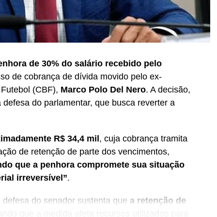
enhora de 30% do salário recebido pelo
o de cobrança de dívida movido pelo ex-
 Futebol (CBF),
Marco Polo Del Nero
. A decisão,
a defesa do parlamentar, que busca reverter a
ximadamente R$ 34,4 mil
, cuja cobrança tramita
nação de retenção de parte dos vencimentos,
ndo que a penhora compromete sua situação
ial irreversível”
.
a defesa do senador sustenta que
a retenção de
ando que a medida afeta recursos utilizados para