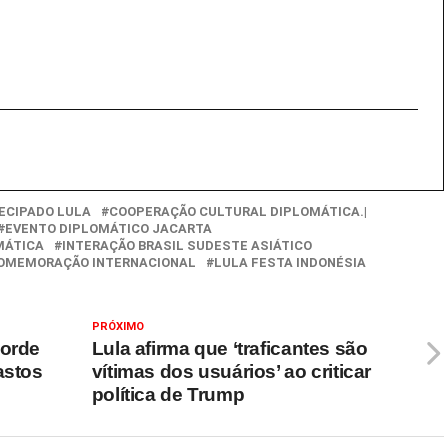
ECIPADO LULA
COOPERAÇÃO CULTURAL DIPLOMÁTICA.|
EVENTO DIPLOMÁTICO JACARTA
MÁTICA
INTERAÇÃO BRASIL SUDESTE ASIÁTICO
COMEMORAÇÃO INTERNACIONAL
LULA FESTA INDONÉSIA
PRÓXIMO
corde
Lula afirma que ‘traficantes são
astos
vítimas dos usuários’ ao criticar
política de Trump