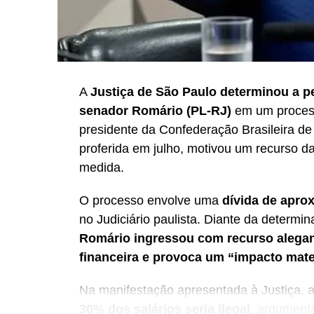
A
Justiça de São Paulo determinou a p
senador Romário (PL-RJ)
em um process
presidente da Confederação Brasileira de
proferida em julho, motivou um recurso d
medida.
O processo envolve uma
dívida de apro
no Judiciário paulista. Diante da determi
Romário ingressou com recurso alega
financeira e provoca um “impacto mater
Na manifestação apresentada à Justiça, 
30% dos salários seria ilegal
, argument