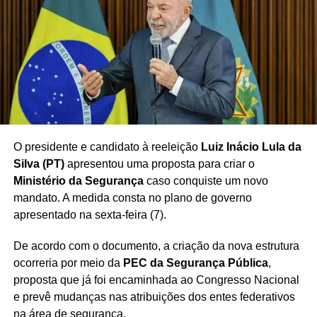
pela Presidência da República
, conforme a perspectiva
apresentada no contexto do evento.
O Estádio Municipal 1º de Maio, conhecido pela ligação
histórica com os movimentos trabalhistas do ABC, deverá
servir novamente como cenário para uma importante
manifestação política relacionada à trajetória de Lula.
O presidente e candidato à reeleição
Luiz Inácio Lula da
Silva (PT)
apresentou uma proposta para criar o
Redação Saiba+
Ministério da Segurança
caso conquiste um novo
mandato. A medida consta no plano de governo
apresentado na sexta-feira (7).
De acordo com o documento, a criação da nova estrutura
ocorreria por meio da
PEC da Segurança Pública
,
proposta que já foi encaminhada ao Congresso Nacional
e prevê mudanças nas atribuições dos entes federativos
na área de segurança.