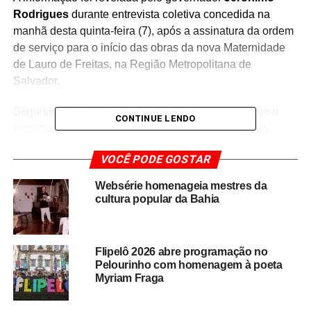
Rodrigues
durante entrevista coletiva concedida na
manhã desta quinta-feira (7), após a assinatura da ordem
de serviço para o início das obras da nova Maternidade
de Lauro de Freitas, na Região Metropolitana de
Salvador.
Segundo Jerônimo, existe uma articulação para que o
CONTINUE LENDO
presidente participe dos dois eventos, considerados
simbólicos para a cultura e a história da Bahia. O retorno
VOCÊ PODE GOSTAR
das atividades do Teatro Castro Alves é aguardado com
expectativa pelo setor cultural, enquanto o Dois de Julho
Websérie homenageia mestres da
representa uma das datas cívicas mais importantes do
cultura popular da Bahia
estado.
A possível presença de Lula nos eventos reforça a
Flipelô 2026 abre programação no
relação política entre o governo federal e a gestão
Pelourinho com homenagem à poeta
estadual, além de ampliar a visibilidade nacional das
Myriam Fraga
celebrações realizadas em Salvador.