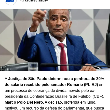
Por
Redação Saiba+
no enfrentamento da criminalidade.
Caso a proposta avance, a criação do Ministério da
Segurança dependerá da tramitação e aprovação das
medidas necessárias no Congresso Nacional, além dos
procedimentos legais para implementação da nova
estrutura.
Redação Saiba+
A
Justiça de São Paulo determinou a penhora de 30%
do salário recebido pelo senador Romário (PL-RJ)
em
um processo de cobrança de dívida movido pelo ex-
presidente da Confederação Brasileira de Futebol (CBF),
Marco Polo Del Nero
. A decisão, proferida em julho,
motivou um recurso da defesa do parlamentar, que busca