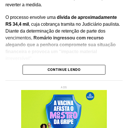
reverter a medida.
O processo envolve uma
dívida de aproximadamente
R$ 34,4 mil
, cuja cobrança tramita no Judiciário paulista.
Diante da determinação de retenção de parte dos
vencimentos,
Romário ingressou com recurso
alegando que a penhora compromete sua situação
financeira e provoca um “impacto material
irreversível”
.
CONTINUE LENDO
Na manifestação apresentada à Justiça, a defesa do
senador sustenta que
a retenção de 30% dos salários
seria ilegal
, argumentando que a medida afeta recursos
ADS
utilizados para sua manutenção pessoal e despesas do
cotidiano. O recurso solicita a revisão da decisão e a
suspensão da penhora enquanto o caso continua em
análise.
O episódio acrescenta um novo capítulo à disputa judicial