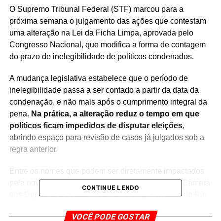
O Supremo Tribunal Federal (STF) marcou para a
próxima semana o julgamento das ações que contestam
uma alteração na Lei da Ficha Limpa, aprovada pelo
Congresso Nacional, que modifica a forma de contagem
do prazo de inelegibilidade de políticos condenados.
A mudança legislativa estabelece que o período de
inelegibilidade passa a ser contado a partir da data da
condenação, e não mais após o cumprimento integral da
pena.
Na prática, a alteração reduz o tempo em que
políticos ficam impedidos de disputar eleições
,
abrindo espaço para revisão de casos já julgados sob a
regra anterior.
Entre os nomes que podem ser diretamente impactados
pela nova interpretação estão o ex-presidente da Câmara
CONTINUE LENDO
dos Deputados Eduardo Cunha, o ex-governador do Rio
de Janeiro Anthony Garotinho e o ex-governador do
VOCÊ PODE GOSTAR
Distrito Federal José Roberto Arruda, todos citados em