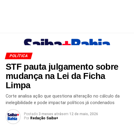
POLÍTICA
STF pauta julgamento sobre
mudança na Lei da Ficha
Limpa
Corte analisa ação que questiona alteração no cálculo da
inelegibilidade e pode impactar políticos já condenados
Postado
3 meses atrás
em
12 de maio, 2026
Por
Redação Saiba+