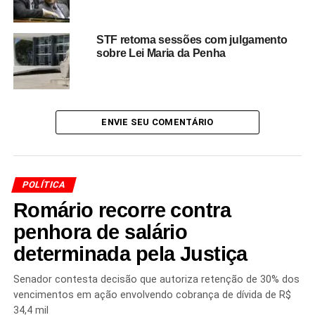
O caso é acompanhado de perto por partidos políticos e
STF retoma sessões com julgamento
lideranças nacionais, devido ao potencial de alterar o
sobre Lei Maria da Penha
quadro de candidaturas já em articulação para os
próximos pleitos.
ENVIE SEU COMENTÁRIO
Redação Saiba+
POLÍTICA
Romário recorre contra
penhora de salário
determinada pela Justiça
TÓPICOS RELACIONADOS
ANTHONY GAROTINHO
Senador contesta decisão que autoriza retenção de 30% dos
CONDENAÇÃO POLÍTICA
CONGRESSO NACIONAL
vencimentos em ação envolvendo cobrança de dívida de R$
EDUARDO CUNHA
ELEGIBILIDADE
ELEIÇÕES 2026
INELEGIBILIDADE
JOSÉ ROBERTO ARRUDA
34,4 mil