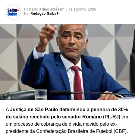
JULGAMENTO STF
JUSTIÇA ELEITORAL
LEI DA FICHA LIMPA
MUDANÇA NA LEI DA FICHA LIMPA
Postado
3 dias atrás
em
5 de agosto, 2026
POLÍTICA BRASILEIRA
STF
Por
Redação Saiba+
PRÓXIMO
Encontro entre líderes ocorre sob tensão
internacional
NÃO PERCA
Fenia cobra Código de Conduta para ministros
do STF
A
Justiça de São Paulo determinou a penhora de 30%
do salário recebido pelo senador Romário (PL-RJ)
em
um processo de cobrança de dívida movido pelo ex-
presidente da Confederação Brasileira de Futebol (CBF),