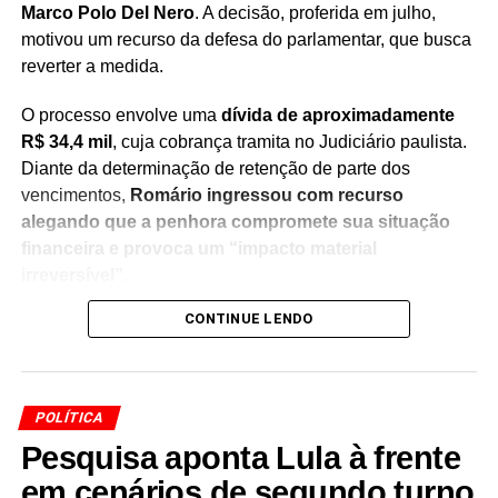
Marco Polo Del Nero
. A decisão, proferida em julho,
motivou um recurso da defesa do parlamentar, que busca
reverter a medida.
O processo envolve uma
dívida de aproximadamente
R$ 34,4 mil
, cuja cobrança tramita no Judiciário paulista.
Diante da determinação de retenção de parte dos
vencimentos,
Romário ingressou com recurso
alegando que a penhora compromete sua situação
financeira e provoca um “impacto material
irreversível”
.
CONTINUE LENDO
Na manifestação apresentada à Justiça, a defesa do
senador sustenta que
a retenção de 30% dos salários
seria ilegal
, argumentando que a medida afeta recursos
utilizados para sua manutenção pessoal e despesas do
POLÍTICA
cotidiano. O recurso solicita a revisão da decisão e a
Pesquisa aponta Lula à frente
suspensão da penhora enquanto o caso continua em
análise.
em cenários de segundo turno