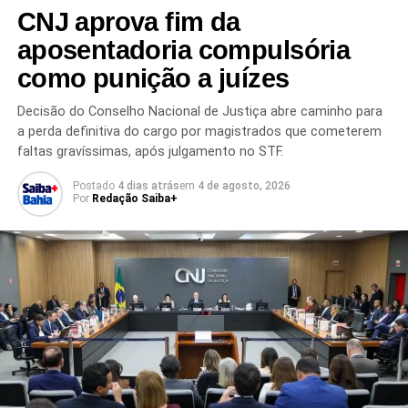
CNJ aprova fim da
tendências entre os eleitores.
aposentadoria compulsória
A divulgação do levantamento ocorre em meio às
como punição a juízes
movimentações dos partidos e lideranças políticas para a
próxima disputa presidencial. Com o avanço do
Decisão do Conselho Nacional de Justiça abre caminho para
calendário eleitoral, novas pesquisas deverão medir a
a perda definitiva do cargo por magistrados que cometerem
evolução dos índices de aprovação, rejeição e intenção
faltas gravíssimas, após julgamento no STF.
de voto dos possíveis candidatos.
Postado
4 dias atrás
em
4 de agosto, 2026
Por
Redação Saiba+
O cenário político segue em constante transformação, e
especialistas destacam que
as intenções de voto
podem variar ao longo do processo eleitoral
,
influenciadas por fatores econômicos, sociais, decisões
partidárias e acontecimentos do cenário nacional.
Redação Saiba+