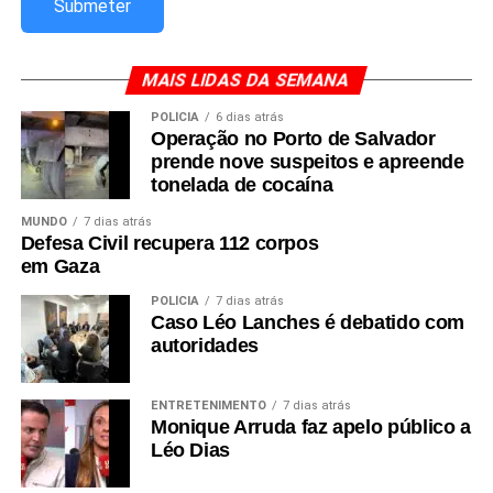
MAIS LIDAS DA SEMANA
POLÍCIA
6 dias atrás
Operação no Porto de Salvador
prende nove suspeitos e apreende
tonelada de cocaína
MUNDO
7 dias atrás
Defesa Civil recupera 112 corpos
em Gaza
POLÍCIA
7 dias atrás
Caso Léo Lanches é debatido com
autoridades
ENTRETENIMENTO
7 dias atrás
Monique Arruda faz apelo público a
Léo Dias