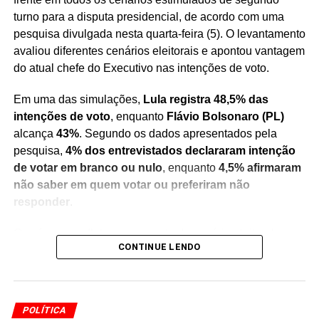
turno para a disputa presidencial, de acordo com uma
pesquisa divulgada nesta quarta-feira (5). O levantamento
avaliou diferentes cenários eleitorais e apontou vantagem
do atual chefe do Executivo nas intenções de voto.
Em uma das simulações,
Lula registra 48,5% das
intenções de voto
, enquanto
Flávio Bolsonaro (PL)
alcança
43%
. Segundo os dados apresentados pela
pesquisa,
4% dos entrevistados declararam intenção
de votar em branco ou nulo
, enquanto
4,5% afirmaram
não saber em quem votar ou preferiram não
responder
.
Os números refletem um recorte do cenário eleitoral no
CONTINUE LENDO
momento da realização do levantamento e servem como
um indicativo das preferências do eleitorado consultado.
Pesquisas de intenção de voto não representam
resultado definitivo das eleições
, mas são utilizadas
POLÍTICA
para acompanhar a evolução do cenário político e das