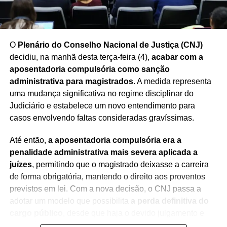
O
Plenário do Conselho Nacional de Justiça (CNJ)
decidiu, na manhã desta terça-feira (4),
acabar com a
aposentadoria compulsória como sanção
administrativa para magistrados
. A medida representa
uma mudança significativa no regime disciplinar do
Judiciário e estabelece um novo entendimento para
casos envolvendo faltas consideradas gravíssimas.
Até então,
a aposentadoria compulsória era a
penalidade administrativa mais severa aplicada a
juízes
, permitindo que o magistrado deixasse a carreira
de forma obrigatória, mantendo o direito aos proventos
previstos em lei. Com a nova decisão, o CNJ passa a
adotar um modelo que possibilita
a perda definitiva do
cargo público
, desde que haja o devido julgamento e
observância das regras constitucionais.