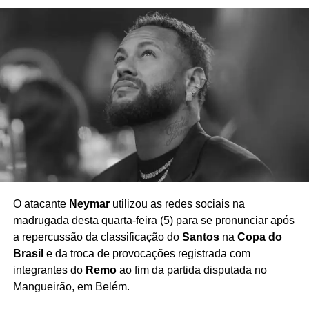
contestações por parte de dirigentes, atletas, comissões
técnicas e torcedores em diferentes campeonatos.
Apesar da insatisfação manifestada pela diretoria,
o
Santos garantiu a classificação para a próxima fase
da Copa do Brasil
, enquanto o Remo encerra sua
participação na competição. A repercussão das
declarações mantém o tema da arbitragem em evidência
e reforça as discussões sobre possíveis aprimoramentos
no uso da tecnologia no futebol brasileiro.
O atacante
Neymar
utilizou as redes sociais na
madrugada desta quarta-feira (5) para se pronunciar após
Redação Saiba+
a repercussão da classificação do
Santos
na
Copa do
Brasil
e da troca de provocações registrada com
integrantes do
Remo
ao fim da partida disputada no
Mangueirão, em Belém.