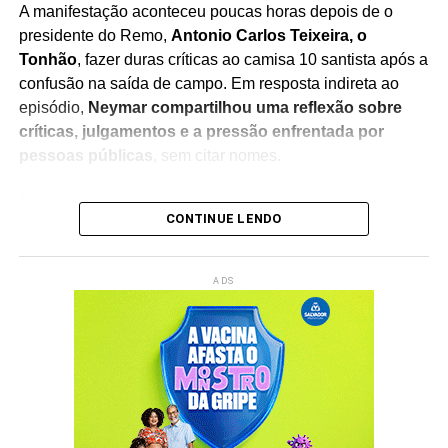
A manifestação aconteceu poucas horas depois de o
presidente do Remo,
Antonio Carlos Teixeira, o
Tonhão
, fazer duras críticas ao camisa 10 santista após a
confusão na saída de campo. Em resposta indireta ao
episódio,
Neymar compartilhou uma reflexão sobre
críticas, julgamentos e a pressão enfrentada por
pessoas públicas
, sem citar nomes.
Na publicação, o jogador destacou que pessoas em
CONTINUE LENDO
evidência costumam ser mais lembradas por falhas do
que por conquistas.
O atleta afirmou que poucos
observam o esforço, a trajetória e os resultados
ADS
alcançados, enquanto muitos concentram a atenção
em aspectos negativos
, ressaltando a diferença entre
críticas construtivas e ataques pessoais.
Além do texto,
Neymar publicou uma imagem
relaxando dentro de um jatinho particular
acompanhada da frase “Objetivo concluído”
, em