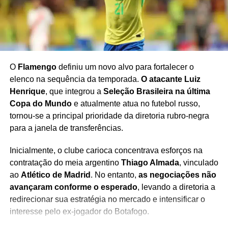
Militão reage após ter nome ligado à crise entre
Virginia e Vini Jr.
O
Flamengo
definiu um novo alvo para fortalecer o
elenco na sequência da temporada.
O atacante Luiz
Henrique
, que integrou a
Seleção Brasileira na última
Copa do Mundo
e atualmente atua no futebol russo,
tornou-se a principal prioridade da diretoria rubro-negra
para a janela de transferências.
Inicialmente, o clube carioca concentrava esforços na
contratação do meia argentino
Thiago Almada
, vinculado
ao
Atlético de Madrid
. No entanto,
as negociações não
avançaram conforme o esperado
, levando a diretoria a
redirecionar sua estratégia no mercado e intensificar o
interesse pelo ex-jogador do Botafogo.