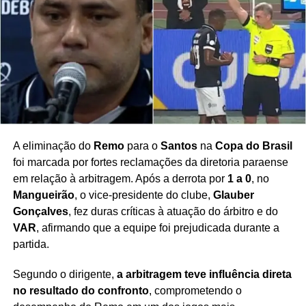
clube neste período de transferências.
Redação Saiba+
A eliminação do
Remo
para o
Santos
na
Copa do Brasil
foi marcada por fortes reclamações da diretoria paraense
em relação à arbitragem. Após a derrota por
1 a 0
, no
Mangueirão
, o vice-presidente do clube,
Glauber
Gonçalves
, fez duras críticas à atuação do árbitro e do
VAR
, afirmando que a equipe foi prejudicada durante a
partida.
Segundo o dirigente,
a arbitragem teve influência direta
no resultado do confronto
, comprometendo o