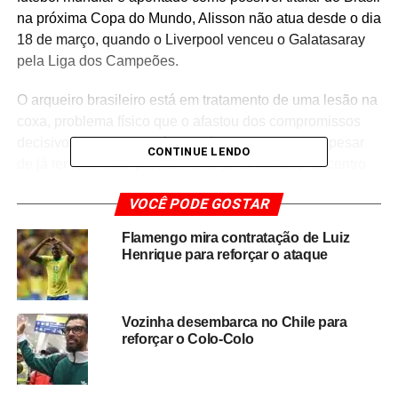
na próxima Copa do Mundo, Alisson não atua desde o dia
18 de março, quando o Liverpool venceu o Galatasaray
pela Liga dos Campeões.
O arqueiro brasileiro está em tratamento de uma lesão na
coxa, problema físico que o afastou dos compromissos
decisivos do clube inglês nas últimas semanas. Apesar
CONTINUE LENDO
de já ter retornado parcialmente às atividades no centro
de treinamento, o goleiro ainda não foi liberado para
VOCÊ PODE GOSTAR
voltar aos jogos oficiais.
Flamengo mira contratação de Luiz
A ausência de Alisson ocorre em um momento delicado
Henrique para reforçar o ataque
para o Liverpool, que tenta encerrar a temporada de
forma competitiva na Premier League. A derrota para o
Aston Villa aumentou a pressão sobre o elenco e
Vozinha desembarca no Chile para
evidenciou dificuldades defensivas da equipe sem seu
reforçar o Colo-Colo
principal goleiro em campo.
Além do impacto no clube inglês, a situação também