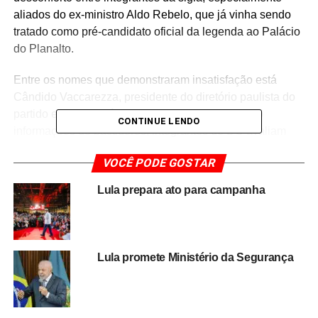
aliados do ex-ministro Aldo Rebelo, que já vinha sendo
tratado como pré-candidato oficial da legenda ao Palácio
do Planalto.
Entre os nomes que demonstraram insatisfação está
Cândido Vaccarezza, presidente do diretório paulista do
partido e aliado político de Aldo Rebelo. Segundo
CONTINUE LENDO
informações de bastidores, integrantes do DC avaliam
que a entrada de Joaquim Barbosa pode alterar os
VOCÊ PODE GOSTAR
planos eleitorais da legenda e provocar uma disputa
interna pela liderança do projeto presidencial.
Lula prepara ato para campanha
A movimentação reforça o cenário de articulações
políticas antecipadas para as eleições presidenciais
,
com partidos buscando nomes de forte apelo popular e
Lula promete Ministério da Segurança
projeção nacional. Joaquim Barbosa ganhou notoriedade
nacional durante sua atuação no STF, especialmente em
julgamentos de grande repercussão política.