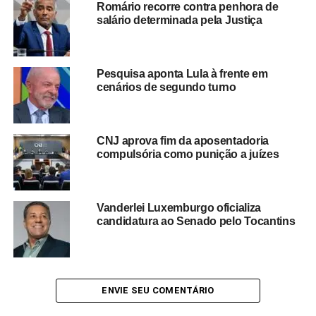
Romário recorre contra penhora de
Nos bastidores, dirigentes partidários tentam evitar um
salário determinada pela Justiça
agravamento da crise interna, enquanto setores do
partido avaliam os impactos políticos e eleitorais da
possível candidatura do ex-ministro.
A filiação também
Pesquisa aponta Lula à frente em
reacende especulações sobre o retorno de figuras
cenários de segundo turno
ligadas ao Judiciário ao centro do debate político
nacional.
CNJ aprova fim da aposentadoria
Analistas apontam que a entrada de Joaquim Barbosa no
compulsória como punição a juízes
Democracia Cristã pode ampliar a visibilidade da
legenda no cenário nacional, mas também gerar disputas
internas por espaço e influência dentro do partido.
Vanderlei Luxemburgo oficializa
candidatura ao Senado pelo Tocantins
Redação Saiba+
ENVIE SEU COMENTÁRIO