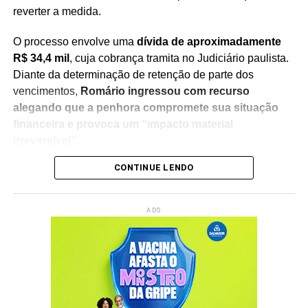
reverter a medida.
O processo envolve uma
dívida de aproximadamente
R$ 34,4 mil
, cuja cobrança tramita no Judiciário paulista.
Diante da determinação de retenção de parte dos
vencimentos,
Romário ingressou com recurso
alegando que a penhora compromete sua situação
financeira e provoca um “impacto material
irreversível”
.
CONTINUE LENDO
Na manifestação apresentada à Justiça, a defesa do
senador sustenta que
a retenção de 30% dos salários
seria ilegal
, argumentando que a medida afeta recursos
ADS
utilizados para sua manutenção pessoal e despesas do
cotidiano. O recurso solicita a revisão da decisão e a
suspensão da penhora enquanto o caso continua em
análise.
O episódio acrescenta um novo capítulo à disputa judicial