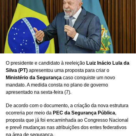
pela Presidência da República
, conforme a perspectiva
apresentada no contexto do evento.
O Estádio Municipal 1º de Maio, conhecido pela ligação
histórica com os movimentos trabalhistas do ABC, deverá
servir novamente como cenário para uma importante
manifestação política relacionada à trajetória de Lula.
O presidente e candidato à reeleição
Luiz Inácio Lula da
Silva (PT)
apresentou uma proposta para criar o
Redação Saiba+
Ministério da Segurança
caso conquiste um novo
mandato. A medida consta no plano de governo
apresentado na sexta-feira (7).
De acordo com o documento, a criação da nova estrutura
ocorreria por meio da
PEC da Segurança Pública
,
proposta que já foi encaminhada ao Congresso Nacional
e prevê mudanças nas atribuições dos entes federativos
na área de segurança.