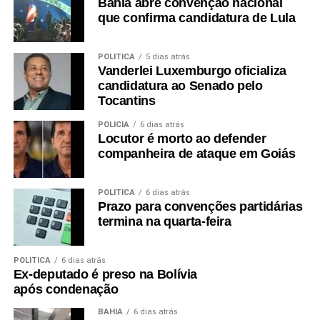
Bahia abre convenção nacional
que confirma candidatura de Lula
POLÍTICA
5 dias atrás
Vanderlei Luxemburgo oficializa
candidatura ao Senado pelo
Tocantins
POLÍCIA
6 dias atrás
Locutor é morto ao defender
companheira de ataque em Goiás
POLÍTICA
6 dias atrás
Prazo para convenções partidárias
termina na quarta-feira
POLÍTICA
6 dias atrás
Ex-deputado é preso na Bolívia
após condenação
BAHIA
6 dias atrás