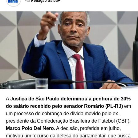
Por
Redação Saiba+
no enfrentamento da criminalidade.
Caso a proposta avance, a criação do Ministério da
Segurança dependerá da tramitação e aprovação das
medidas necessárias no Congresso Nacional, além dos
procedimentos legais para implementação da nova
estrutura.
Redação Saiba+
A
Justiça de São Paulo determinou a penhora de 30%
do salário recebido pelo senador Romário (PL-RJ)
em
um processo de cobrança de dívida movido pelo ex-
presidente da Confederação Brasileira de Futebol (CBF),
Marco Polo Del Nero
. A decisão, proferida em julho,
motivou um recurso da defesa do parlamentar, que busca