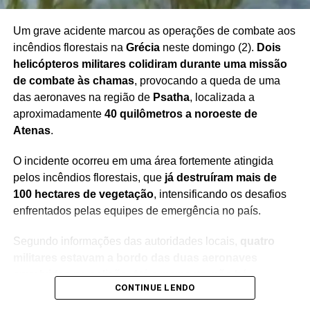
Um grave acidente marcou as operações de combate aos
incêndios florestais na
Grécia
neste domingo (2).
Dois
Redação Saiba+
helicópteros militares colidiram durante uma missão
de combate às chamas
, provocando a queda de uma
das aeronaves na região de
Psatha
, localizada a
aproximadamente
40 quilômetros a noroeste de
Atenas
.
O incidente ocorreu em uma área fortemente atingida
pelos incêndios florestais, que
já destruíram mais de
100 hectares de vegetação
, intensificando os desafios
enfrentados pelas equipes de emergência no país.
Segundo informações das autoridades locais,
quatro
militares estavam a bordo das duas aeronaves
envolvidas na colisão
. Até o momento,
não há
CONTINUE LENDO
confirmação oficial sobre o estado de saúde ou o
paradeiro dos ocupantes do helicóptero que caiu
, o