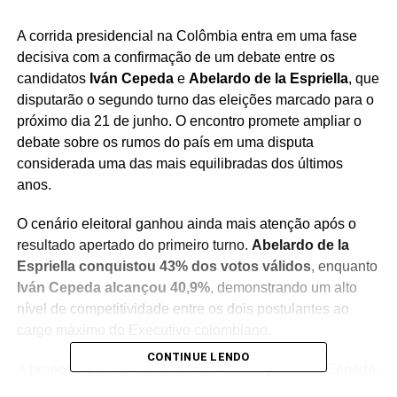
A corrida presidencial na Colômbia entra em uma fase
decisiva com a confirmação de um debate entre os
candidatos
Iván Cepeda
e
Abelardo de la Espriella
, que
disputarão o segundo turno das eleições marcado para o
próximo dia 21 de junho. O encontro promete ampliar o
debate sobre os rumos do país em uma disputa
considerada uma das mais equilibradas dos últimos
anos.
O cenário eleitoral ganhou ainda mais atenção após o
resultado apertado do primeiro turno.
Abelardo de la
Espriella conquistou 43% dos votos válidos
, enquanto
Iván Cepeda alcançou 40,9%
, demonstrando um alto
nível de competitividade entre os dois postulantes ao
cargo máximo do Executivo colombiano.
CONTINUE LENDO
A proposta para a realização do debate partiu de Cepeda,
que utilizou as redes sociais para convocar publicamente