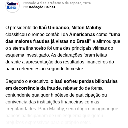
Postado
4 dias atrás
em
5 de agosto, 2026
Por
Redação Saiba+
Redação Saiba+
O presidente do
Itaú Unibanco
,
Milton Maluhy
,
classificou o rombo contábil da
Americanas
como
“uma
das maiores fraudes já vistas no Brasil”
e afirmou que
o sistema financeiro foi uma das principais vítimas do
esquema investigado. As declarações foram feitas
durante a apresentação dos resultados financeiros do
banco referentes ao segundo trimestre.
TÓPICOS RELACIONADOS
ABELARDO DE LA ESPRIELLA
Segundo o executivo,
o Itaú sofreu perdas bilionárias
AMÉRICA LATINA
CAMPANHA ELEITORAL
CANDIDATOS À PRESIDÊNCIA
em decorrência da fraude
, rebatendo de forma
CENÁRIO POLÍTICO COLOMBIANO
DEBATE ELEITORAL
contundente qualquer hipótese de participação ou
DEBATE PRESIDENCIAL
DISPUTA PRESIDENCIAL
ELEIÇÃO PRESIDENCIAL
ELEIÇÕES 2026
conivência das instituições financeiras com as
ELEIÇÕES NA COLÔMBIA
GUSTAVO PETRO
IVÁN CEPEDA
irregularidades. Para Maluhy, seria ilógico imaginar que
NOTÍCIAS INTERNACIONAIS
POLÍTICA COLOMBIANA
bancos participariam de um esquema que gerou
POLÍTICA INTERNACIONAL
PRIMEIRO TURNO COLÔMBIA
SEGUNDO TURNO COLÔMBIA
VOTAÇÃO NA COLÔMBIA
prejuízos expressivos para o próprio setor.