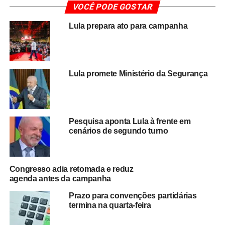
VOCÊ PODE GOSTAR
o adversário. O senador de 63 anos destacou a
importância de um confronto de ideias antes da votação
Lula prepara ato para campanha
decisiva e defendeu a definição de condições adequadas
para a realização do encontro.
O segundo turno é aguardado com grande expectativa
Lula promete Ministério da Segurança
por eleitores, analistas políticos e observadores
internacionais.
A pequena diferença registrada no
primeiro turno indica uma disputa voto a voto
,
aumentando a relevância dos próximos eventos de
Pesquisa aponta Lula à frente em
campanha e das estratégias adotadas pelos candidatos
cenários de segundo turno
nas semanas finais.
Iván Cepeda é apontado como uma das principais
Congresso adia retomada e reduz
lideranças do campo progressista colombiano e tem sido
agenda antes da campanha
associado à continuidade de pautas defendidas pelo
Prazo para convenções partidárias
atual governo. Já Abelardo de la Espriella representa
termina na quarta-feira
uma corrente política de perfil conservador e busca
ampliar sua vantagem conquistada na primeira etapa da