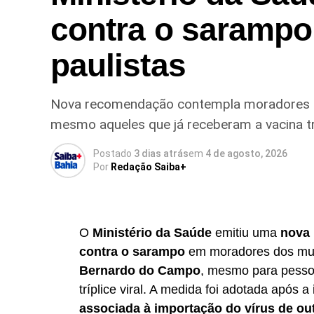
contra o sarampo
paulistas
Nova recomendação contempla moradores d
mesmo aqueles que já receberam a vacina tríp
Postado
3 dias atrás
em
4 de agosto, 2026
Por
Redação Saiba+
O
Ministério da Saúde
emitiu uma
nova 
contra o sarampo
em moradores dos mun
Bernardo do Campo
, mesmo para pesso
tríplice viral. A medida foi adotada após a
associada à importação do vírus de ou