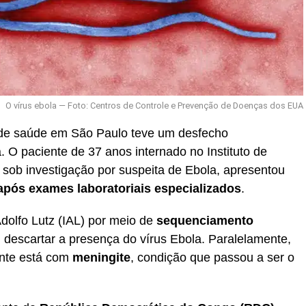
O vírus ebola — Foto: Centros de Controle e Prevenção de Doenças dos EUA
 de saúde em São Paulo teve um desfecho
. O paciente de 37 anos internado no Instituto de
a sob investigação por suspeita de Ebola, apresentou
após exames laboratoriais especializados
.
 Adolfo Lutz (IAL) por meio de
sequenciamento
 descartar a presença do vírus Ebola. Paralelamente,
ente está com
meningite
, condição que passou a ser o