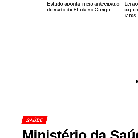
Estudo aponta início antecipado
Leilã
de surto de Ebola no Congo
experi
raros
SAÚDE
Ministério da Sa