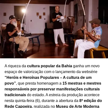
programa
, transformando o tradicional momento de
despedida em uma homenagem marcada pela emoção e
pelo reconhecimento à trajetória de Rafael. A repercussão
do episódio também gerou inúmeras manifestações de
pesar entre telespectadores e admiradores da
apresentadora.
Redação Saiba+
A riqueza da
cultura popular da Bahia
ganha um novo
espaço de valorização com o lançamento da websérie
“Heróis e Heroínas Populares – A cultura de um
povo”
, que presta homenagem a
15 mestras e mestres
responsáveis por preservar manifestações culturais
tradicionais
do estado. A estreia da produção acontece
nesta quinta-feira (6), durante a abertura da
8ª edição do
Rede Capoeira
, realizada no
Museu de Arte Moderna