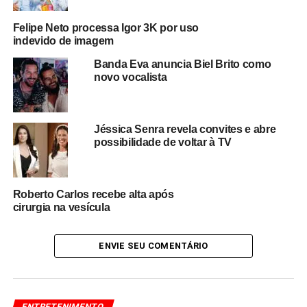
discriminação.
Felipe Neto processa Igor 3K por uso
Até o momento,
não foram divulgadas informações
indevido de imagem
oficiais sobre a conclusão da apuração interna
ou
Banda Eva anuncia Biel Brito como
eventuais medidas adotadas em relação ao episódio. A
novo vocalista
expectativa é de que os fatos sejam esclarecidos pelas
partes envolvidas.
A denúncia feita por Netinho de Paula chama atenção
Jéssica Senra revela convites e abre
possibilidade de voltar à TV
para a necessidade de fortalecer políticas de
conscientização, respeito à diversidade e combate ao
racismo, especialmente entre crianças e adolescentes. O
caso segue repercutindo nas redes sociais e mobilizando
Roberto Carlos recebe alta após
cirurgia na vesícula
manifestações em defesa da igualdade e dos direitos
humanos.
ENVIE SEU COMENTÁRIO
Redação Saiba+
ENTRETENIMENTO