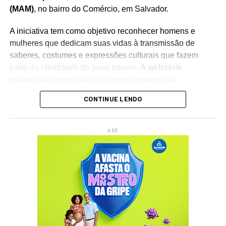
(MAM)
, no bairro do Comércio, em Salvador.
A iniciativa tem como objetivo reconhecer homens e
mulheres que dedicam suas vidas à transmissão de
saberes, costumes e expressões culturais que fazem
parte da identidade do povo baiano.
A websérie
evidencia a importância desses mestres na
preservação do patrimônio imaterial
, reforçando o
CONTINUE LENDO
papel da cultura popular na construção da memória
coletiva e na formação das novas gerações.
ADS
O lançamento integra a programação do
Rede Capoeira
,
evento que reúne artistas, pesquisadores, representantes
de movimentos culturais e admiradores da cultura afro-
brasileira.
A cerimônia contará com a participação da
ministra da Cultura, Margareth Menezes
, fortalecendo o
debate sobre políticas públicas voltadas à valorização
das manifestações culturais tradicionais.