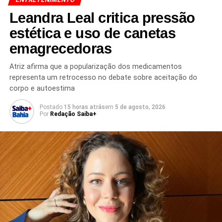
Leandra Leal critica pressão
estética e uso de canetas
emagrecedoras
Atriz afirma que a popularização dos medicamentos
representa um retrocesso no debate sobre aceitação do
TÓPICOS RELACIONADOS
ADOLESCENTE
corpo e autoestima
ARTHUR SIGNORETI
BULLYING
CANTOR NETINHO DE PAULA
COMBATE AO RACISMO
DENÚNCIA DE RACISMO
DIREITOS HUMANOS
Postado
15 horas atrás
em
5 de agosto, 2026
Por
Redação Saiba+
DISCRIMINAÇÃO RACIAL
EDUCAÇÃO
ESCOLA
GRANDE SÃO PAULO
INSTAGRAM
NETINHO DE PAULA
NETINHO DE PAULA RACISMO
NOTÍCIAS DOS FAMOSOS
PRECONCEITO RACIAL
RACISMO EM ESCOLA
RACISMO NAS REDES SOCIAIS
SANTANA DE PARNAÍBA
PRÓXIMO
Sabrina Sato anuncia nova gravidez com vídeo
emocionante
NÃO PERCA
Isis Valverde se pronuncia após derrota na