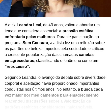
Justiça
A atriz
Leandra Leal
, de 43 anos, voltou a abordar um
tema que considera essencial:
a pressão estética
enfrentada pelas mulheres
. Durante participação no
programa
Sem Censura
, a artista fez uma reflexão sobre
os padrões de beleza impostos pela sociedade e criticou
a crescente popularização das chamadas
canetas
emagrecedoras
, classificando o fenômeno como um
“retrocesso”
.
Segundo Leandra, o avanço do debate sobre diversidade
corporal e aceitação havia proporcionado importantes
conquistas nos últimos anos. No entanto,
a busca cada
vez maior por medicamentos para emagrecimento
reacendeu discussões sobre a valorização de
padrões estéticos considerados inalcançáveis
,