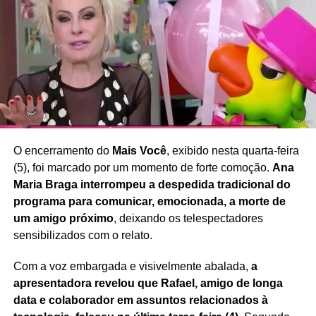
corporal, saúde e bem-estar
, defendendo uma
sociedade que valorize a diversidade e reduza a pressão
estética sobre mulheres de diferentes idades e perfis.
Redação Saiba+
O encerramento do
Mais Você
, exibido nesta quarta-feira
(5), foi marcado por um momento de forte comoção.
Ana
Maria Braga interrompeu a despedida tradicional do
programa para comunicar, emocionada, a morte de
um amigo próximo
, deixando os telespectadores
sensibilizados com o relato.
Com a voz embargada e visivelmente abalada,
a
apresentadora revelou que Rafael, amigo de longa
data e colaborador em assuntos relacionados à