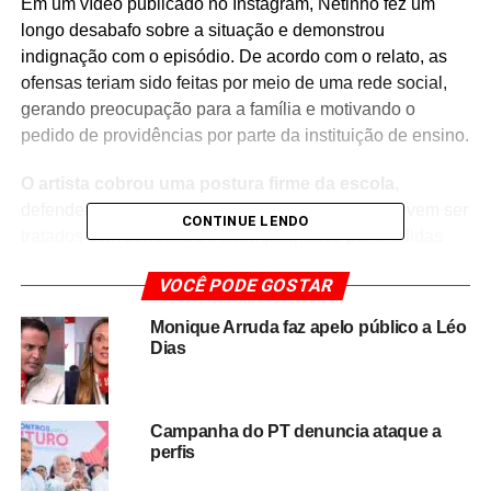
Em um vídeo publicado no Instagram, Netinho fez um
longo desabafo sobre a situação e demonstrou
indignação com o episódio. De acordo com o relato, as
ofensas teriam sido feitas por meio de uma rede social,
gerando preocupação para a família e motivando o
pedido de providências por parte da instituição de ensino.
O artista cobrou uma postura firme da escola
,
defendendo que casos de discriminação racial devem ser
CONTINUE LENDO
tratados com seriedade e acompanhados por medidas
que garantam a proteção dos estudantes e o combate a
VOCÊ PODE GOSTAR
qualquer forma de preconceito.
Monique Arruda faz apelo público a Léo
O caso repercutiu entre seguidores e internautas, que
Dias
manifestaram apoio à família e reforçaram a importância
de ações educativas e disciplinares diante de denúncias
de racismo no ambiente escolar. A discussão também
Campanha do PT denuncia ataque a
reacendeu o debate sobre o papel das instituições de
perfis
ensino na prevenção e no enfrentamento da