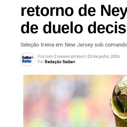
retorno de Ney
de duelo decis
Seleção treina em New Jersey sob comando d
Postado
2 meses atrás
em
23 de junho, 2026
Por
Redação Saiba+