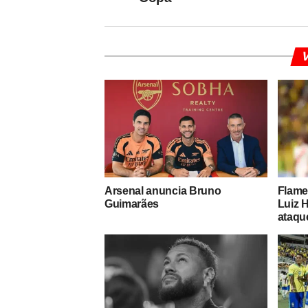
V
Arsenal anuncia Bruno
Flame
Guimarães
Luiz H
ataqu