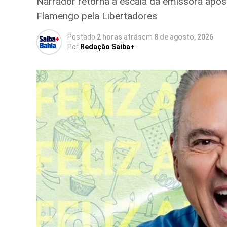
Narrador retorna à escala da emissora apó
Flamengo pela Libertadores
Postado
2 horas atrás
em
8 de agosto, 2026
Por
Redação Saiba+