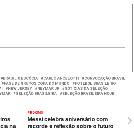
BRASIL X ESCÓCIA
CARLO ANCELOTTI
CONVOCAÇÃO BRASIL
FASE DE GRUPOS COPA DO MUNDO
FUTEBOL BRASILEIRO
MI
NEW JERSEY
NEYMAR JR
NOTÍCIAS DA SELEÇÃO
EYMAR
SELEÇÃO BRASILEIRA
SELEÇÃO BRASILEIRA HOJE
PRÓXIMO
iros
Messi celebra aniversário com
cia na
recorde e reflexão sobre o futuro