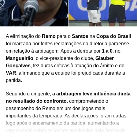
Redação Saiba+
A eliminação do
Remo
para o
Santos
na
Copa do Brasil
foi marcada por fortes reclamações da diretoria paraense
em relação à arbitragem. Após a derrota por
1 a 0
, no
Mangueirão
, o vice-presidente do clube,
Glauber
Gonçalves
, fez duras críticas à atuação do árbitro e do
VAR
, afirmando que a equipe foi prejudicada durante a
partida.
Segundo o dirigente,
a arbitragem teve influência direta
no resultado do confronto
, comprometendo o
desempenho do Remo em um dos jogos mais
importantes da temporada. As declarações foram dadas
logo após o encerramento da partida, aumentando a
repercussão sobre os lances analisados pelo árbitro de