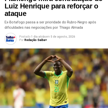
Luiz Henrique para reforçar o
ataque
Ex-Botafogo passa a ser prioridade do Rubro-Negro após
dificuldades nas negociações por Thiago Almada
Postado
1 dia atrás
em
5 de agosto, 2026
TÓPICOS RELACIONADOS
ANIVERSÁRIO DE MESSI
Por
Redação Saiba+
ARGENTINA
CAMISA 10 DA ARGENTINA
COPA DO MUNDO
COPA DO MUNDO 2026
CRAQUE ARGENTINO
FUTEBOL INTERNACIONAL
FUTEBOL MUNDIAL
HISTÓRIA DO FUTEBOL
LENDA DO FUTEBOL
LIONEL ANDRÉS MESSI
LIONEL MESSI
MAIOR ARTILHEIRO DAS COPAS
MESSI
MESSI RECORDISTA
RECORDE DE MESSI
ROSÁRIO ARGENTINA
SELEÇÃO ARGENTINA
TÍTULOS DE MESSI
PRÓXIMO
Neymar volta e reforça o Brasil contra a Escócia
NÃO PERCA
Brasil encerra preparação com retorno de
Neymar e Alisson antes de duelo decisivo