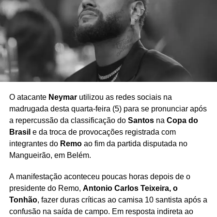
da Copa do Brasil
, enquanto o Remo encerra sua
participação na competição. A repercussão das
declarações mantém o tema da arbitragem em evidência
e reforça as discussões sobre possíveis aprimoramentos
no uso da tecnologia no futebol brasileiro.
O atacante
Neymar
utilizou as redes sociais na
madrugada desta quarta-feira (5) para se pronunciar após
Redação Saiba+
a repercussão da classificação do
Santos
na
Copa do
Brasil
e da troca de provocações registrada com
integrantes do
Remo
ao fim da partida disputada no
Mangueirão, em Belém.
A manifestação aconteceu poucas horas depois de o
presidente do Remo,
Antonio Carlos Teixeira, o
Tonhão
, fazer duras críticas ao camisa 10 santista após a
confusão na saída de campo. Em resposta indireta ao