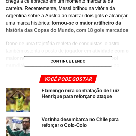
chega à celebração em um momento marcante da
carreira. Recentemente, Messi brilhou na vitória da
Argentina sobre a Áustria ao marcar dois gols e alcançar
uma marca histórica:
tornou-se o maior artilheiro da
história das Copas do Mundo, com 18 gols marcados
.
Dono de uma trajetória repleta de conquistas, o astro
também ostenta o posto de
jogador em atividade com o
maior número de títulos conquistados no futebol
CONTINUE LENDO
mundial
, acumulando impressionantes 48 troféus ao
longo da carreira. Mesmo cercado por números históricos,
VOCÊ PODE GOSTAR
o argentino demonstrou que sua principal preocupação
não está apenas em aumentar a coleção de títulos.
Flamengo mira contratação de Luiz
Henrique para reforçar o ataque
Após a partida, Messi aproveitou o momento para fazer
uma reflexão sobre sua trajetória e o futuro. O craque
destacou a importância de aproveitar cada etapa da
Vozinha desembarca no Chile para
carreira e valorizou tudo o que construiu dentro e fora dos
reforçar o Colo-Colo
gramados ao longo dos anos.