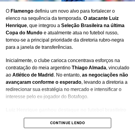
O
Flamengo
definiu um novo alvo para fortalecer o
elenco na sequência da temporada.
O atacante Luiz
Henrique
, que integrou a
Seleção Brasileira na última
Copa do Mundo
e atualmente atua no futebol russo,
tornou-se a principal prioridade da diretoria rubro-negra
para a janela de transferências.
Inicialmente, o clube carioca concentrava esforços na
contratação do meia argentino
Thiago Almada
, vinculado
ao
Atlético de Madrid
. No entanto,
as negociações não
avançaram conforme o esperado
, levando a diretoria a
redirecionar sua estratégia no mercado e intensificar o
interesse pelo ex-jogador do Botafogo.
Luiz Henrique ganhou destaque no futebol brasileiro
por suas atuações de alto nível
, desempenho que o
CONTINUE LENDO
levou à Seleção Brasileira e despertou o interesse de
clubes internacionais. Agora, o atacante volta a figurar