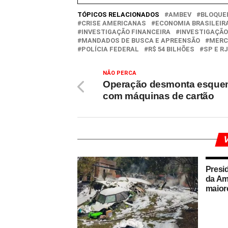
TÓPICOS RELACIONADOS
AMBEV
BLOQUE
CRISE AMERICANAS
ECONOMIA BRASILEIR
INVESTIGAÇÃO FINANCEIRA
INVESTIGAÇÃO
MANDADOS DE BUSCA E APREENSÃO
MERC
POLÍCIA FEDERAL
R$ 54 BILHÕES
SP E RJ
NÃO PERCA
Operação desmonta esqu
com máquinas de cartão
V
Presi
da Am
maior