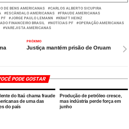
IO DE BENS AMERICANAS
CARLOS ALBERTO SICUPIRA
A
ESCÂNDALO AMERICANAS
FRAUDE AMERICANAS
 PF
JORGE PAULO LEMANN
KRAFT HEINZ
ADO FINANCEIRO BRASIL
NOTÍCIAS PF
OPERAÇÃO AMERICANAS
VAREJISTA AMERICANAS
PRÓXIMO
ema
Justiça mantém prisão de Oruam
OCÊ PODE GOSTAR
dente do Itaú chama fraude
Produção de petróleo cresce,
ericanas de uma das
mas indústria perde força em
es do país
junho