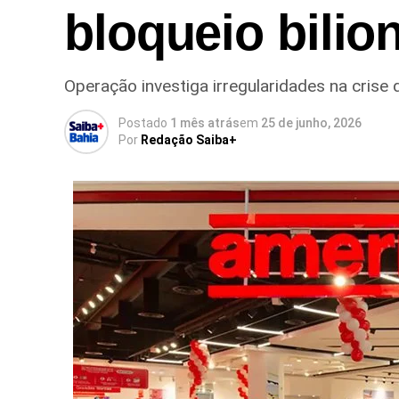
bloqueio bilio
Operação investiga irregularidades na crise 
Postado
1 mês atrás
em
25 de junho, 2026
Por
Redação Saiba+