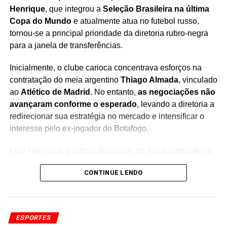
Henrique
, que integrou a
Seleção Brasileira na última
Copa do Mundo
e atualmente atua no futebol russo,
tornou-se a principal prioridade da diretoria rubro-negra
para a janela de transferências.
Inicialmente, o clube carioca concentrava esforços na
contratação do meia argentino
Thiago Almada
, vinculado
ao
Atlético de Madrid
. No entanto,
as negociações não
avançaram conforme o esperado
, levando a diretoria a
redirecionar sua estratégia no mercado e intensificar o
interesse pelo ex-jogador do Botafogo.
Luiz Henrique ganhou destaque no futebol brasileiro
por suas atuações de alto nível
, desempenho que o
CONTINUE LENDO
levou à Seleção Brasileira e despertou o interesse de
clubes internacionais. Agora, o atacante volta a figurar
entre os principais nomes monitorados pelo Flamengo
para reforçar o setor ofensivo.
ESPORTES