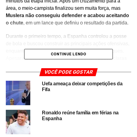
minutos da etapa inicial. Após um cruzamento para a
área, o meio-campista finalizou sem muita força, mas
Muslera não conseguiu defender e acabou aceitando
o chute
, em um lance que definiu o resultado da partida.
Durante o primeiro tempo, a Espanha controlou a posse
de bola e buscou construir as principais ações ofensivas,
enquanto o Uruguai tentou explorar os contra-ataques.
CONTINUE LENDO
Apesar do domínio espanhol,
as oportunidades claras
de gol foram escassas
, tornando o erro do goleiro
VOCÊ PODE GOSTAR
uruguaio determinante para o placar.
Uefa ameaça deixar competições da
Após a falha,
Muslera foi substituído no intervalo e não
Fifa
retornou sequer ao banco de reservas
, encerrando sua
participação de forma precoce em uma partida que teve
grande repercussão entre torcedores e analistas
Ronaldo reúne família em férias na
esportivos.
Espanha
Na etapa complementar, a seleção espanhola
administrou a vantagem com tranquilidade, mantendo