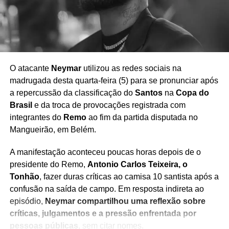
declarações mantém o tema da arbitragem em evidência
e reforça as discussões sobre possíveis aprimoramentos
no uso da tecnologia no futebol brasileiro.
O atacante
Neymar
utilizou as redes sociais na
madrugada desta quarta-feira (5) para se pronunciar após
Redação Saiba+
a repercussão da classificação do
Santos
na
Copa do
Brasil
e da troca de provocações registrada com
integrantes do
Remo
ao fim da partida disputada no
Mangueirão, em Belém.
A manifestação aconteceu poucas horas depois de o
presidente do Remo,
Antonio Carlos Teixeira, o
Tonhão
, fazer duras críticas ao camisa 10 santista após a
confusão na saída de campo. Em resposta indireta ao
episódio,
Neymar compartilhou uma reflexão sobre
críticas, julgamentos e a pressão enfrentada por
pessoas públicas
, sem citar nomes.