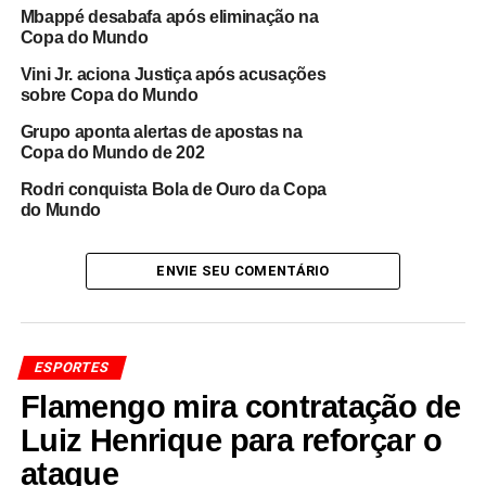
Mbappé desabafa após eliminação na
maior controle da posse de bola e neutralizando as
Copa do Mundo
tentativas de reação da equipe uruguaia. O Uruguai
Vini Jr. aciona Justiça após acusações
buscou pressionar nos minutos finais, mas encontrou
sobre Copa do Mundo
dificuldades para criar chances reais de empate.
Grupo aponta alertas de apostas na
Com o resultado,
a Espanha encerra sua participação
Copa do Mundo de 202
na fase de grupos com mais uma vitória
, enquanto o
Rodri conquista Bola de Ouro da Copa
Uruguai deixa o campo lamentando a derrota em uma
do Mundo
partida marcada por um lance que acabou definindo o
destino do confronto.
ENVIE SEU COMENTÁRIO
Redação Saiba+
ESPORTES
Flamengo mira contratação de
Luiz Henrique para reforçar o
ataque