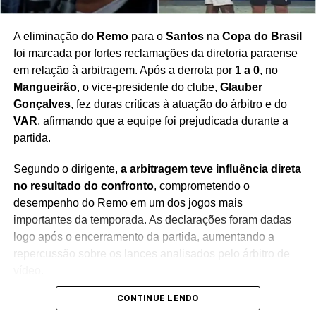
A eliminação do
Remo
para o
Santos
na
Copa do Brasil
foi marcada por fortes reclamações da diretoria paraense
em relação à arbitragem. Após a derrota por
1 a 0
, no
Mangueirão
, o vice-presidente do clube,
Glauber
Gonçalves
, fez duras críticas à atuação do árbitro e do
VAR
, afirmando que a equipe foi prejudicada durante a
partida.
Segundo o dirigente,
a arbitragem teve influência direta
no resultado do confronto
, comprometendo o
desempenho do Remo em um dos jogos mais
importantes da temporada. As declarações foram dadas
logo após o encerramento da partida, aumentando a
repercussão sobre os lances analisados pelo árbitro de
vídeo.
CONTINUE LENDO
Durante o pronunciamento,
Glauber Gonçalves afirmou