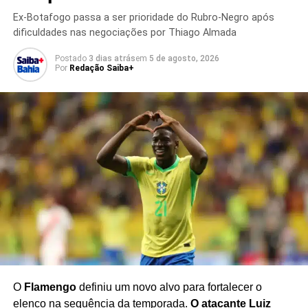
Ex-Botafogo passa a ser prioridade do Rubro-Negro após
dificuldades nas negociações por Thiago Almada
TÓPICOS RELACIONADOS
BAENA
COPA DO MUNDO 2026
ESPANHA
ESPANHA X URUGUAI
FALHA DE MUSLERA
Postado
3 dias atrás
em
5 de agosto, 2026
Por
Redação Saiba+
FERNANDO MUSLERA
FUTEBOL INTERNACIONAL
GOL DE BAENA
GOLEIRO URUGUAIO
GRUPO H
GUADALAJARA
JOGO DA ESPANHA
JOGO DO URUGUAI
MUNDIAL 2026
MUSLERA
NOTÍCIAS ESPORTIVAS
RESULTADO DA COPA DO MUNDO
SELEÇÃO ESPANHOLA
URUGUAI
PRÓXIMO
Vitória empresta volante Ronald ao Criciúma
NÃO PERCA
Brasil enfrentará o Japão nas oitavas da Copa
O
Flamengo
definiu um novo alvo para fortalecer o
elenco na sequência da temporada.
O atacante Luiz