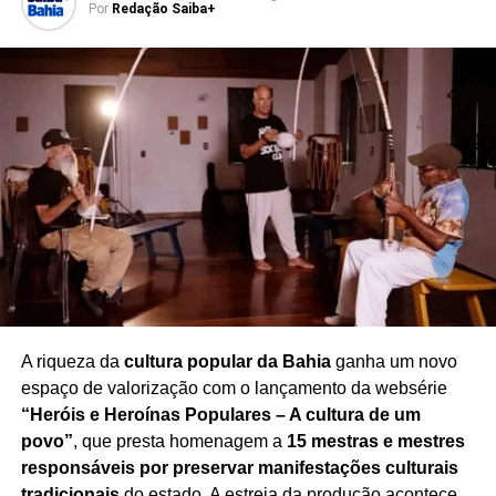
perda em sua vida pessoal.
Por
Redação Saiba+
A comoção tomou conta do encerramento do
programa
, transformando o tradicional momento de
despedida em uma homenagem marcada pela emoção e
pelo reconhecimento à trajetória de Rafael. A repercussão
do episódio também gerou inúmeras manifestações de
pesar entre telespectadores e admiradores da
apresentadora.
Redação Saiba+
A riqueza da
cultura popular da Bahia
ganha um novo
espaço de valorização com o lançamento da websérie
“Heróis e Heroínas Populares – A cultura de um
povo”
, que presta homenagem a
15 mestras e mestres
responsáveis por preservar manifestações culturais
tradicionais
do estado. A estreia da produção acontece