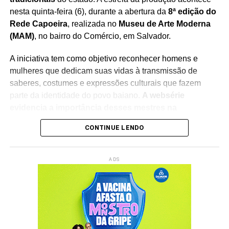
nesta quinta-feira (6), durante a abertura da
8ª edição do
Rede Capoeira
, realizada no
Museu de Arte Moderna
(MAM)
, no bairro do Comércio, em Salvador.
A iniciativa tem como objetivo reconhecer homens e
mulheres que dedicam suas vidas à transmissão de
saberes, costumes e expressões culturais que fazem
parte da identidade do povo baiano.
A websérie
evidencia a importância desses mestres na
preservação do patrimônio imaterial
, reforçando o
CONTINUE LENDO
papel da cultura popular na construção da memória
coletiva e na formação das novas gerações.
ADS
O lançamento integra a programação do
Rede Capoeira
,
evento que reúne artistas, pesquisadores, representantes
de movimentos culturais e admiradores da cultura afro-
brasileira.
A cerimônia contará com a participação da
ministra da Cultura, Margareth Menezes
, fortalecendo o
debate sobre políticas públicas voltadas à valorização