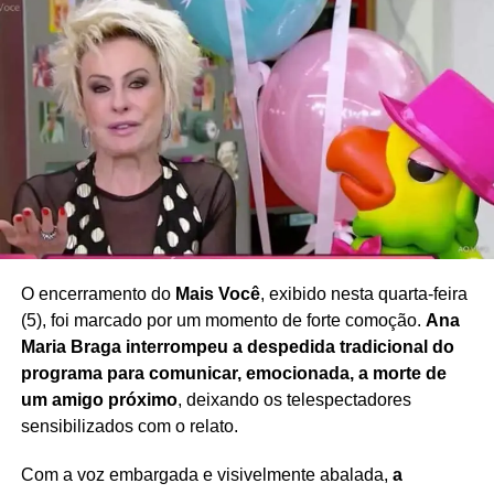
Com sua declaração,
Leandra Leal reforça a
necessidade de ampliar o debate sobre imagem
corporal, saúde e bem-estar
, defendendo uma
sociedade que valorize a diversidade e reduza a pressão
estética sobre mulheres de diferentes idades e perfis.
Redação Saiba+
O encerramento do
Mais Você
, exibido nesta quarta-feira
(5), foi marcado por um momento de forte comoção.
Ana
Maria Braga interrompeu a despedida tradicional do
programa para comunicar, emocionada, a morte de
um amigo próximo
, deixando os telespectadores
sensibilizados com o relato.
Com a voz embargada e visivelmente abalada,
a