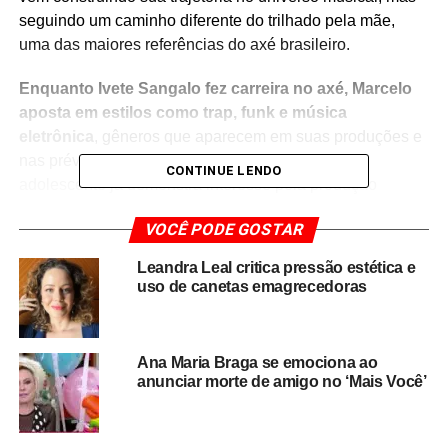
seguindo um caminho diferente do trilhado pela mãe,
uma das maiores referências do axé brasileiro.
Enquanto Ivete Sangalo fez carreira no axé, Marcelo
aposta em estilos como trap, funk e música
eletrônica
, gêneros que aparecem em suas produções e
nas prévias divulgadas em suas redes sociais. O
CONTINUE LENDO
adolescente já demonstra interesse pela produção
musical e pelo trabalho como DJ, ampliando sua
VOCÊ PODE GOSTAR
presença no cenário artístico.
Leandra Leal critica pressão estética e
A apresentação deste fim de semana reforça o
uso de canetas emagrecedoras
envolvimento do jovem com a música e evidencia sua
dedicação ao desenvolvimento de uma identidade
própria, sem deixar de carregar a influência artística da
Ana Maria Braga se emociona ao
família.
anunciar morte de amigo no ‘Mais Você’
Nos últimos meses, Marcelo Sangalo tem compartilhado
momentos ligados ao processo de criação musical,