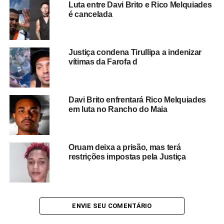
Luta entre Davi Brito e Rico Melquiades
despertando a curiosidade dos fãs de Ivete, que
é cancelada
acompanham de perto a evolução do filho da cantora.
A atuação como DJ marca mais um passo na carreira
Justiça condena Tirullipa a indenizar
do adolescente
, que vem conquistando espaço entre o
vítimas da Farofa d
público jovem ao investir em sonoridades
contemporâneas e em performances ao vivo.
Davi Brito enfrentará Rico Melquiades
A expectativa agora é que Marcelo continue
em luta no Rancho do Maia
desenvolvendo novos projetos musicais e amplie sua
atuação no mercado, consolidando uma trajetória própria
dentro da indústria da música.
Oruam deixa a prisão, mas terá
restrições impostas pela Justiça
Redação Saiba+
ENVIE SEU COMENTÁRIO