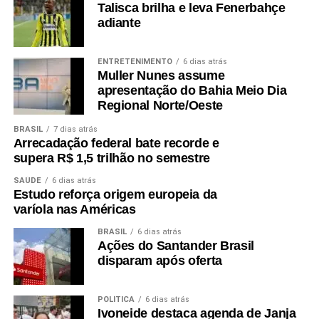
Talisca brilha e leva Fenerbahçe
adiante
ENTRETENIMENTO
6 dias atrás
Muller Nunes assume
apresentação do Bahia Meio Dia
Regional Norte/Oeste
BRASIL
7 dias atrás
Arrecadação federal bate recorde e
supera R$ 1,5 trilhão no semestre
SAÚDE
6 dias atrás
Estudo reforça origem europeia da
varíola nas Américas
BRASIL
6 dias atrás
Ações do Santander Brasil
disparam após oferta
POLÍTICA
6 dias atrás
Ivoneide destaca agenda de Janja