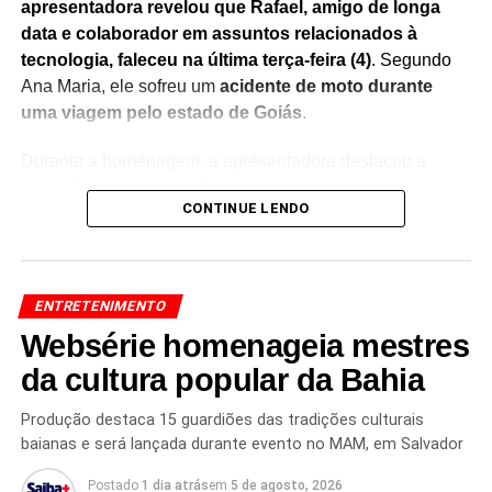
apresentadora revelou que Rafael, amigo de longa
data e colaborador em assuntos relacionados à
tecnologia, faleceu na última terça-feira (4)
. Segundo
Ana Maria, ele sofreu um
acidente de moto durante
uma viagem pelo estado de Goiás
.
Durante a homenagem, a apresentadora destacou a
amizade construída ao longo dos anos e lembrou da
CONTINUE LENDO
importante contribuição de Rafael nos projetos
desenvolvidos ao seu lado.
Sem conseguir conter a
emoção, Ana Maria Braga chorou ao vivo
, recebendo
manifestações de solidariedade do público nas redes
ENTRETENIMENTO
sociais.
Websérie homenageia mestres
O momento rapidamente repercutiu entre fãs e
da cultura popular da Bahia
internautas, que enviaram mensagens de apoio à
apresentadora e prestaram homenagens ao colaborador.
Produção destaca 15 guardiões das tradições culturais
baianas e será lançada durante evento no MAM, em Salvador
A despedida emocionada reforçou o carinho que Ana
Maria demonstrava pelo amigo e evidenciou o impacto da
Postado
1 dia atrás
em
5 de agosto, 2026