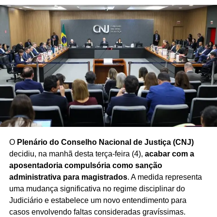
especialistas destacam que
as intenções de voto
podem variar ao longo do processo eleitoral
,
influenciadas por fatores econômicos, sociais, decisões
partidárias e acontecimentos do cenário nacional.
Redação Saiba+
O
Plenário do Conselho Nacional de Justiça (CNJ)
decidiu, na manhã desta terça-feira (4),
acabar com a
aposentadoria compulsória como sanção
administrativa para magistrados
. A medida representa
uma mudança significativa no regime disciplinar do
Judiciário e estabelece um novo entendimento para
casos envolvendo faltas consideradas gravíssimas.