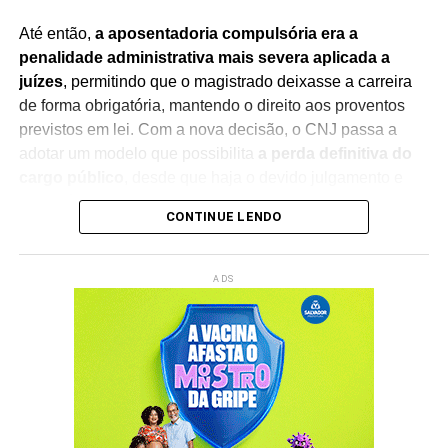
Até então,
a aposentadoria compulsória era a
penalidade administrativa mais severa aplicada a
juízes
, permitindo que o magistrado deixasse a carreira
de forma obrigatória, mantendo o direito aos proventos
previstos em lei. Com a nova decisão, o CNJ passa a
adotar um modelo que possibilita
a perda definitiva do
cargo público
, desde que haja o devido julgamento e
observância das regras constitucionais.
CONTINUE LENDO
A mudança foi debatida durante sessão presidida pelo
ministro Edson Fachin
, que também preside o
ADS
Supremo Tribunal Federal (STF)
. Na abertura dos
trabalhos, o ministro destacou a importância do debate
institucional e ressaltou que a decisão representa um
avanço no aperfeiçoamento dos mecanismos de
responsabilização e integridade no Poder Judiciário.
A nova diretriz fortalece a responsabilização de