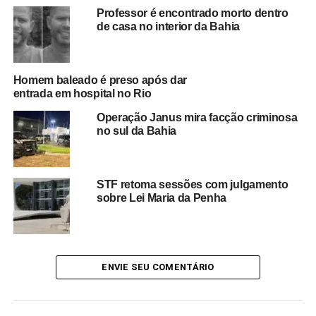
ações preventivas e aperfeiçoar o atendimento às vítimas
Professor é encontrado morto dentro
de violência.
de casa no interior da Bahia
O avanço dos índices de violência contra a mulher no
Brasil tem impulsionado a criação de iniciativas voltadas
Homem baleado é preso após dar
ao enfrentamento desse cenário. Nesse contexto,
o novo
entrada em hospital no Rio
comitê deverá atuar na construção de medidas que
Operação Janus mira facção criminosa
contribuam para reduzir os casos de feminicídio e
no sul da Bahia
ampliar a efetividade das políticas públicas de
proteção às mulheres
, reunindo representantes de
diferentes setores do sistema de Justiça.
STF retoma sessões com julgamento
sobre Lei Maria da Penha
Redação Saiba+
ENVIE SEU COMENTÁRIO