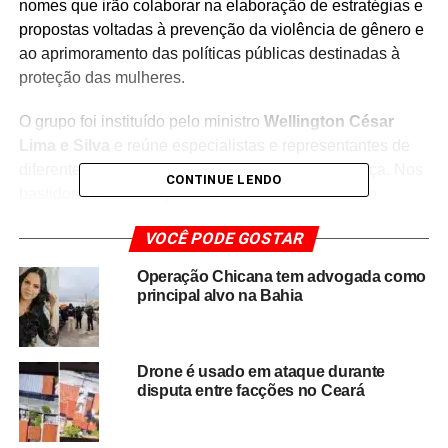
nomes que irão colaborar na elaboração de estratégias e
propostas voltadas à prevenção da violência de gênero e
ao aprimoramento das políticas públicas destinadas à
proteção das mulheres.
O grupo foi instituído pelo ministro
Wellington César
Lima e Silva
e reúne especialistas e representantes de
diferentes instituições ligadas ao sistema de Justiça. Nos
CONTINUE LENDO
bastidores, o comitê passou a ser conhecido como
“Seleção Feminina da Justiça”
, em referência à
VOCÊ PODE GOSTAR
escolha de profissionais consideradas referências em
suas áreas de atuação.
Operação Chicana tem advogada como
principal alvo na Bahia
A participação de Aléssia Tuxá reforça o
protagonismo da Defensoria Pública da Bahia nas
discussões nacionais sobre direitos humanos,
Drone é usado em ataque durante
proteção às mulheres e combate ao feminicídio.
A
disputa entre facções no Ceará
expectativa é que o colegiado apresente propostas para
ampliar a integração entre os órgãos públicos, fortalecer