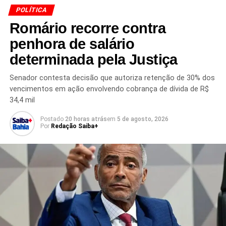
POLÍTICA
Romário recorre contra
TÓPICOS RELACIONADOS
ALÉSSIA TUXÁ
BAHIA
penhora de salário
COMBATE AO FEMINICÍDIO
COMITÊ NACIONAL
DEFENSORA PÚBLICA
DEFENSORIA PÚBLICA
determinada pela Justiça
DIREITOS DAS MULHERES
FEMINICÍDIO
MINISTÉRIO DA JUSTIÇA
POLÍTICAS PÚBLICAS
Senador contesta decisão que autoriza retenção de 30% dos
PROTEÇÃO ÀS MULHERES
SEGURANÇA PÚBLICA
vencimentos em ação envolvendo cobrança de dívida de R$
VIOLÊNCIA CONTRA A MULHER
WELLINGTON CÉSAR LIMA E SILVA
34,4 mil
PRÓXIMO
Postado
20 horas atrás
em
5 de agosto, 2026
Valdemar tenta pacificar crise entre Michelle e
Por
Redação Saiba+
Flávio
NÃO PERCA
Gilmar mantém ação coletiva contra Bradesco