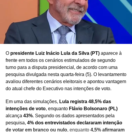
possibilidade de penhora de parte da remuneração de
agentes públicos para quitação de dívidas
, tema
frequentemente debatido no âmbito do Poder Judiciário.
Redação Saiba+
O
presidente Luiz Inácio Lula da Silva (PT)
aparece à
frente em todos os cenários estimulados de segundo
turno para a disputa presidencial, de acordo com uma
pesquisa divulgada nesta quarta-feira (5). O levantamento
avaliou diferentes cenários eleitorais e apontou vantagem
do atual chefe do Executivo nas intenções de voto.
Em uma das simulações,
Lula registra 48,5% das
intenções de voto
, enquanto
Flávio Bolsonaro (PL)
alcança
43%
. Segundo os dados apresentados pela
pesquisa,
4% dos entrevistados declararam intenção
de votar em branco ou nulo
, enquanto
4,5% afirmaram