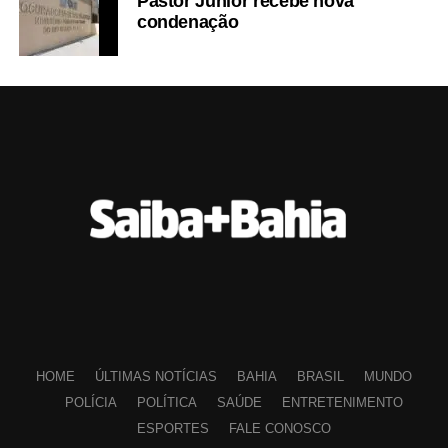
Pastor Júnior recebe nova
condenação
HOME
ÚLTIMAS NOTÍCIAS
BAHIA
BRASIL
MUNDO
POLÍCIA
POLÍTICA
SAÚDE
ENTRETENIMENTO
ESPORTES
FALE CONOSCO