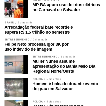
BAHIA
6 dias atrás
MP-BA apura uso de trios elétricos
no Carnaval de Salvador
BRASIL
6 dias atrás
Arrecadação federal bate recorde e
supera R$ 1,5 trilhão no semestre
ENTRETENIMENTO
7 dias atrás
Felipe Neto processa Igor 3K por
uso indevido de imagem
ENTRETENIMENTO
6 dias atrás
Muller Nunes assume
apresentação do Bahia Meio Dia
Regional Norte/Oeste
POLÍCIA
6 dias atrás
Homem é baleado durante evento
de grau em Salvador
POLÍCIA
5 dias atrás