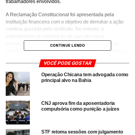
trabalhadores envolvidos.
A Reclamação Constitucional foi apresentada pela
instituição financeira com o objetivo de derrubar a ação
coletiva ajuizada pelo sindicato. No entanto, o
entendimento do ministro foi de que não havia
fundamentos suficientes para dar prosseguimento ao
CONTINUE LENDO
pedido do banco, preservando a competência da Justiça
do Trabalho para analisar o caso.
VOCÊ PODE GOSTAR
A disputa judicial teve início após o sindicato ingressar
Operação Chicana tem advogada como
com uma ação coletiva em defesa dos interesses dos
principal alvo na Bahia
trabalhadores bancários da região do extremo sul baiano.
O processo questiona questões relacionadas à relação
de trabalho entre os empregados e a instituição
CNJ aprova fim da aposentadoria
financeira, cuja análise seguirá normalmente nas
compulsória como punição a juízes
instâncias competentes.
A decisão de Gilmar Mendes representa um
STF retoma sessões com julgamento