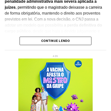
penalidade administrativa mais severa aplicada a
juízes
, permitindo que o magistrado deixasse a carreira
de forma obrigatória, mantendo o direito aos proventos
previstos em lei. Com a nova decisão, o CNJ passa a
adotar um modelo que possibilita
a perda definitiva do
cargo público
, desde que haja o devido julgamento e
observância das regras constitucionais.
CONTINUE LENDO
A mudança foi debatida durante sessão presidida pelo
ministro Edson Fachin
, que também preside o
ADS
Supremo Tribunal Federal (STF)
. Na abertura dos
trabalhos, o ministro destacou a importância do debate
institucional e ressaltou que a decisão representa um
avanço no aperfeiçoamento dos mecanismos de
responsabilização e integridade no Poder Judiciário.
A nova diretriz fortalece a responsabilização de
magistrados em casos de infrações graves
, reforçando
a busca por maior transparência, credibilidade e