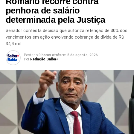
Romário recorre contra
penhora de salário
determinada pela Justiça
Senador contesta decisão que autoriza retenção de 30% dos
vencimentos em ação envolvendo cobrança de dívida de R$
34,4 mil
TÓPICOS RELACIONADOS
AÇÃO COLETIVA
BANCÁRIOS DA BAHIA
BRADESCO
Postado
9 horas atrás
em
5 de agosto, 2026
Por
Redação Saiba+
DIREITOS TRABALHISTAS
EXTREMO SUL DA BAHIA
GILMAR MENDES
JUSTIÇA DO TRABALHO
JUSTIÇA DO TRABALHO DA BAHIA
PROCESSO CONTRA BRADESCO
RECLAMAÇÃO CONSTITUCIONAL
SINDICATO DOS BANCÁRIOS
STF
SUPREMO TRIBUNAL FEDERAL
TRABALHADORES BANCÁRIOS
PRÓXIMO
Defensora da Bahia integra comitê nacional
contra feminicídio
NÃO PERCA