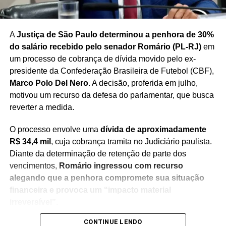
Feira de São Joaquim ganha novo Galpão de
Carnes
A
Justiça de São Paulo determinou a penhora de 30%
do salário recebido pelo senador Romário (PL-RJ)
em
um processo de cobrança de dívida movido pelo ex-
presidente da Confederação Brasileira de Futebol (CBF),
Marco Polo Del Nero
. A decisão, proferida em julho,
motivou um recurso da defesa do parlamentar, que busca
reverter a medida.
O processo envolve uma
dívida de aproximadamente
R$ 34,4 mil
, cuja cobrança tramita no Judiciário paulista.
Diante da determinação de retenção de parte dos
vencimentos,
Romário ingressou com recurso
alegando que a penhora compromete sua situação
financeira e provoca um “impacto material
irreversível”
.
CONTINUE LENDO
Na manifestação apresentada à Justiça, a defesa do