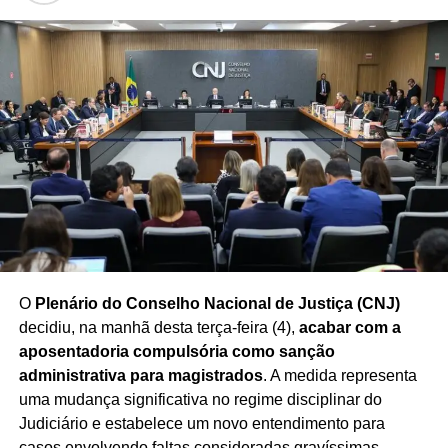
especialistas destacam que
as intenções de voto
podem variar ao longo do processo eleitoral
,
influenciadas por fatores econômicos, sociais, decisões
partidárias e acontecimentos do cenário nacional.
Redação Saiba+
O
Plenário do Conselho Nacional de Justiça (CNJ)
decidiu, na manhã desta terça-feira (4),
acabar com a
aposentadoria compulsória como sanção
administrativa para magistrados
. A medida representa
uma mudança significativa no regime disciplinar do
Judiciário e estabelece um novo entendimento para
casos envolvendo faltas consideradas gravíssimas.