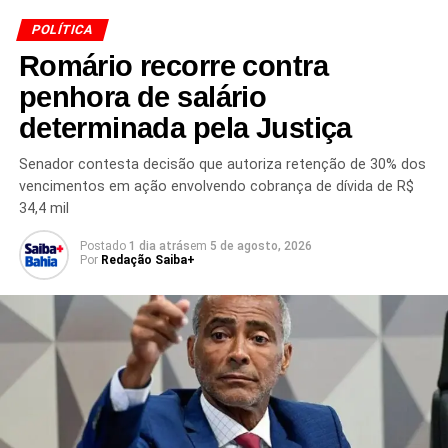
POLÍTICA
Romário recorre contra
penhora de salário
determinada pela Justiça
TÓPICOS RELACIONADOS
ALEXANDRE DE MORAES
CALÚNIA
CRIME DE CALÚNIA
DECISÃO DE MORAES
Senador contesta decisão que autoriza retenção de 30% dos
FLÁVIO BOLSONARO
INQUÉRITO
INVESTIGAÇÃO
JUSTIÇA
LULA
NOTÍCIAS POLÍTICAS
PGR
vencimentos em ação envolvendo cobrança de dívida de R$
POLÍCIA FEDERAL
POLÍTICA BRASILEIRA
34,4 mil
PROCESSO NO STF
PROCURADORIA-GERAL DA REPÚBLICA
SENADOR FLÁVIO BOLSONARO
STF
SUPREMO
Postado
1 dia atrás
em
5 de agosto, 2026
SUPREMO TRIBUNAL FEDERAL
Por
Redação Saiba+
PRÓXIMO
Moraes arquiva inquéritos de deputados do PL
NÃO PERCA
Lula lança Desenrola Adimplentes