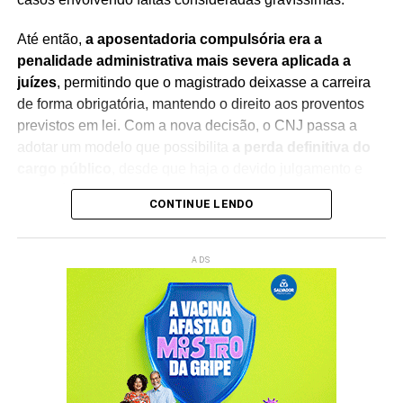
Até então,
a aposentadoria compulsória era a
penalidade administrativa mais severa aplicada a
juízes
, permitindo que o magistrado deixasse a carreira
de forma obrigatória, mantendo o direito aos proventos
previstos em lei. Com a nova decisão, o CNJ passa a
adotar um modelo que possibilita
a perda definitiva do
cargo público
, desde que haja o devido julgamento e
observância das regras constitucionais.
CONTINUE LENDO
A mudança foi debatida durante sessão presidida pelo
ministro Edson Fachin
, que também preside o
ADS
Supremo Tribunal Federal (STF)
. Na abertura dos
trabalhos, o ministro destacou a importância do debate
institucional e ressaltou que a decisão representa um
avanço no aperfeiçoamento dos mecanismos de
responsabilização e integridade no Poder Judiciário.
A nova diretriz fortalece a responsabilização de