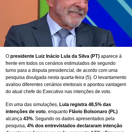
possibilidade de penhora de parte da remuneração de
agentes públicos para quitação de dívidas
, tema
frequentemente debatido no âmbito do Poder Judiciário.
Redação Saiba+
O
presidente Luiz Inácio Lula da Silva (PT)
aparece à
frente em todos os cenários estimulados de segundo
turno para a disputa presidencial, de acordo com uma
pesquisa divulgada nesta quarta-feira (5). O levantamento
avaliou diferentes cenários eleitorais e apontou vantagem
do atual chefe do Executivo nas intenções de voto.
Em uma das simulações,
Lula registra 48,5% das
intenções de voto
, enquanto
Flávio Bolsonaro (PL)
alcança
43%
. Segundo os dados apresentados pela
pesquisa,
4% dos entrevistados declararam intenção