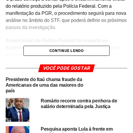
do relatório produzido pela Polícia Federal. Com a
manifestação da PGR, o procedimento seguirá para nova
análise no âmbito do STF, que poderá definir os próximos
passos da investigação.
A conclusão da Polícia Federal foi enviada ao
Supremo após a finalização do inquérito
, indicando
CONTINUE LENDO
elementos que, na avaliação dos investigadores,
justificam o enquadramento do senador no crime de
VOCÊ PODE GOSTAR
calúnia. Agora, caberá à Procuradoria-Geral da
República avaliar o conteúdo da investigação e decidir se
Presidente do Itaú chama fraude da
apresenta eventual denúncia, solicita diligências
Americanas de uma das maiores do
complementares ou requer o arquivamento do caso.
país
Romário recorre contra penhora de
A decisão de Alexandre de Moraes faz parte do rito
salário determinada pela Justiça
processual previsto para investigações que envolvem
autoridades com foro por prerrogativa de função.
A
manifestação da PGR é considerada etapa
Pesquisa aponta Lula à frente em
fundamental antes de qualquer deliberação judicial