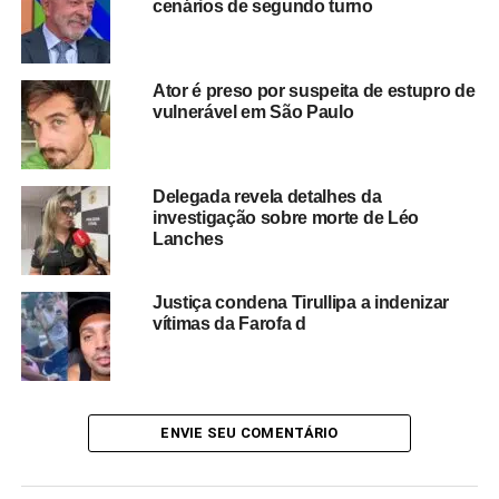
cenários de segundo turno
sobre eventual ação penal.
O caso integra uma série de procedimentos analisados
Ator é preso por suspeita de estupro de
pelo Supremo Tribunal Federal envolvendo declarações
vulnerável em São Paulo
públicas de autoridades e possíveis crimes contra a
honra. A análise da Procuradoria deverá definir o
encaminhamento jurídico da investigação nos próximos
Delegada revela detalhes da
dias.
investigação sobre morte de Léo
Lanches
Enquanto o prazo estiver em andamento,
não há
decisão definitiva sobre eventual responsabilização
Justiça condena Tirullipa a indenizar
criminal
, permanecendo o caso sob análise das
vítimas da Farofa d
instituições competentes.
ENVIE SEU COMENTÁRIO
Redação Saiba+