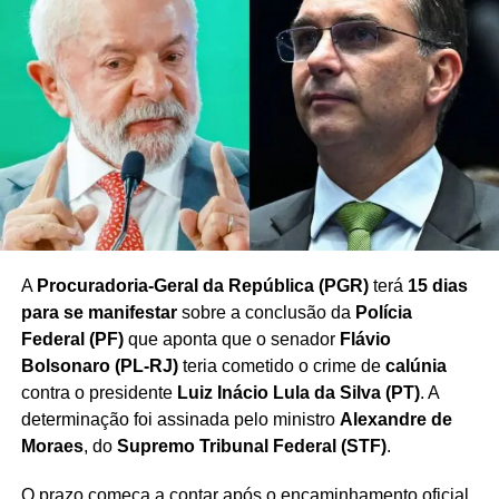
A
Procuradoria-Geral da República (PGR)
terá
15 dias
para se manifestar
sobre a conclusão da
Polícia
Federal (PF)
que aponta que o senador
Flávio
Bolsonaro (PL-RJ)
teria cometido o crime de
calúnia
contra o presidente
Luiz Inácio Lula da Silva (PT)
. A
determinação foi assinada pelo ministro
Alexandre de
Moraes
, do
Supremo Tribunal Federal (STF)
.
O prazo começa a contar após o encaminhamento oficial