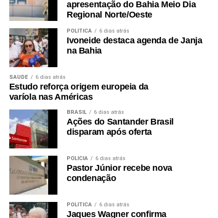
apresentação do Bahia Meio Dia
Regional Norte/Oeste
POLÍTICA
6 dias atrás
Ivoneide destaca agenda de Janja
na Bahia
SAÚDE
6 dias atrás
Estudo reforça origem europeia da
varíola nas Américas
BRASIL
6 dias atrás
Ações do Santander Brasil
disparam após oferta
POLÍCIA
6 dias atrás
Pastor Júnior recebe nova
condenação
POLÍTICA
6 dias atrás
Jaques Wagner confirma