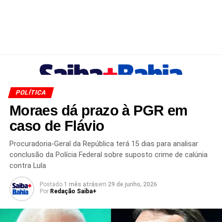
POLÍTICA
Moraes dá prazo à PGR em
caso de Flávio
Procuradoria-Geral da República terá 15 dias para analisar
conclusão da Polícia Federal sobre suposto crime de calúnia
contra Lula
Postado
1 mês atrás
em
29 de junho, 2026
Por
Redação Saiba+