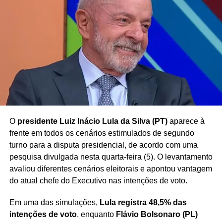
Enquanto o processo segue em tramitação, o caso chama
atenção por envolver uma discussão sobre
a
possibilidade de penhora de parte da remuneração de
agentes públicos para quitação de dívidas
, tema
frequentemente debatido no âmbito do Poder Judiciário.
Redação Saiba+
O
presidente Luiz Inácio Lula da Silva (PT)
aparece à
frente em todos os cenários estimulados de segundo
turno para a disputa presidencial, de acordo com uma
pesquisa divulgada nesta quarta-feira (5). O levantamento
avaliou diferentes cenários eleitorais e apontou vantagem
do atual chefe do Executivo nas intenções de voto.
Em uma das simulações,
Lula registra 48,5% das
intenções de voto
, enquanto
Flávio Bolsonaro (PL)