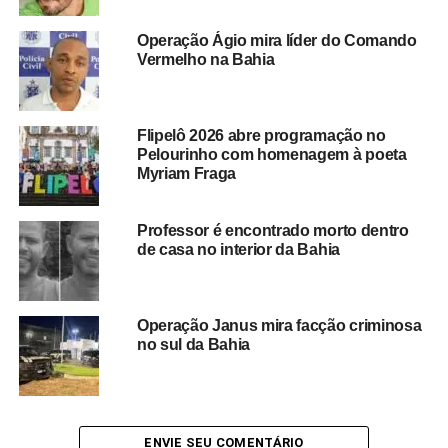
investimentos na área da educação. Para Augusto
Vasconcelos, é necessário garantir que os recursos
Operação Ágio mira líder do Comando
aplicados resultem na efetiva entrega dos equipamentos
Vermelho na Bahia
públicos planejados para atender à população.
O caso ganha destaque por envolver um projeto
Flipelô 2026 abre programação no
considerado estratégico para a educação inclusiva
Pelourinho com homenagem à poeta
em Salvador
, especialmente pelo foco no atendimento a
Myriam Fraga
estudantes com Transtorno do Espectro Autista. A
expectativa agora é pelos próximos encaminhamentos
Professor é encontrado morto dentro
relacionados ao futuro da obra e à destinação dos
de casa no interior da Bahia
investimentos já realizados.
Operação Janus mira facção criminosa
no sul da Bahia
Redação Saiba+
ENVIE SEU COMENTÁRIO