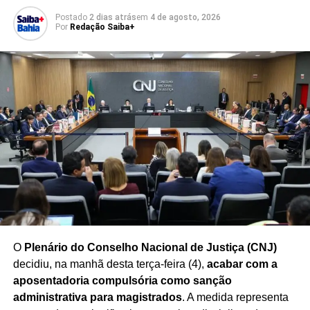
de voto dos possíveis candidatos.
Postado
2 dias atrás
em
4 de agosto, 2026
Por
Redação Saiba+
O cenário político segue em constante transformação, e
especialistas destacam que
as intenções de voto
podem variar ao longo do processo eleitoral
,
influenciadas por fatores econômicos, sociais, decisões
partidárias e acontecimentos do cenário nacional.
Redação Saiba+
O
Plenário do Conselho Nacional de Justiça (CNJ)
decidiu, na manhã desta terça-feira (4),
acabar com a
aposentadoria compulsória como sanção
administrativa para magistrados
. A medida representa