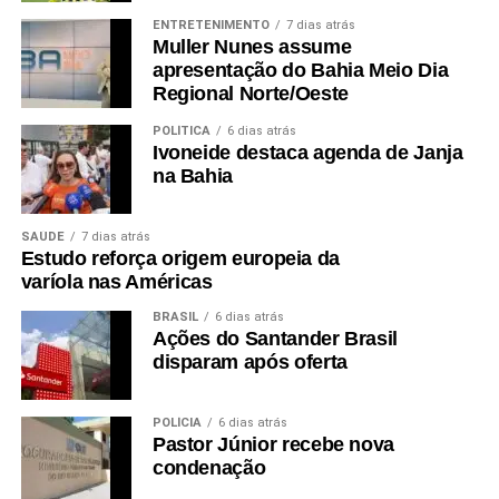
ENTRETENIMENTO
7 dias atrás
Muller Nunes assume
apresentação do Bahia Meio Dia
Regional Norte/Oeste
POLÍTICA
6 dias atrás
Ivoneide destaca agenda de Janja
na Bahia
SAÚDE
7 dias atrás
Estudo reforça origem europeia da
varíola nas Américas
BRASIL
6 dias atrás
Ações do Santander Brasil
disparam após oferta
POLÍCIA
6 dias atrás
Pastor Júnior recebe nova
condenação