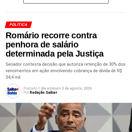
POLÍTICA
TÓPICOS RELACIONADOS
AUGUSTO VASCONCELOS
BAHIA
Romário recorre contra
EDUCAÇÃO INCLUSIVA
ESCOLA DO CURRALINHO
ESCOLA MUNICIPAL DO CURRALINHO
penhora de salário
ESCOLA PARA AUTISTAS
INVESTIMENTO EM EDUCAÇÃO
OBRA CANCELADA
OBRAS PÚBLICAS
determinada pela Justiça
PREFEITURA DE SALVADOR
RECURSOS PÚBLICOS
SALVADOR
STIEP
TEA
TRANSTORNO DO ESPECTRO AUTISTA
Senador contesta decisão que autoriza retenção de 30% dos
vencimentos em ação envolvendo cobrança de dívida de R$
PRÓXIMO
34,4 mil
Michelle Bolsonaro deixa comando do PL Mulher
Postado
1 dia atrás
em
5 de agosto, 2026
NÃO PERCA
Por
Redação Saiba+
Michelle compartilha vídeo sobre suposta festa
de empresário