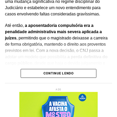
uma mudança significativa no regime disciplinar do
Judiciário e estabelece um novo entendimento para
casos envolvendo faltas consideradas gravíssimas.
Até então,
a aposentadoria compulsória era a
penalidade administrativa mais severa aplicada a
juízes
, permitindo que o magistrado deixasse a carreira
de forma obrigatória, mantendo o direito aos proventos
previstos em lei. Com a nova decisão, o CNJ passa a
adotar um modelo que possibilita
a perda definitiva do
cargo público
, desde que haja o devido julgamento e
observância das regras constitucionais.
CONTINUE LENDO
A mudança foi debatida durante sessão presidida pelo
ministro Edson Fachin
, que também preside o
ADS
Supremo Tribunal Federal (STF)
. Na abertura dos
trabalhos, o ministro destacou a importância do debate
institucional e ressaltou que a decisão representa um
avanço no aperfeiçoamento dos mecanismos de