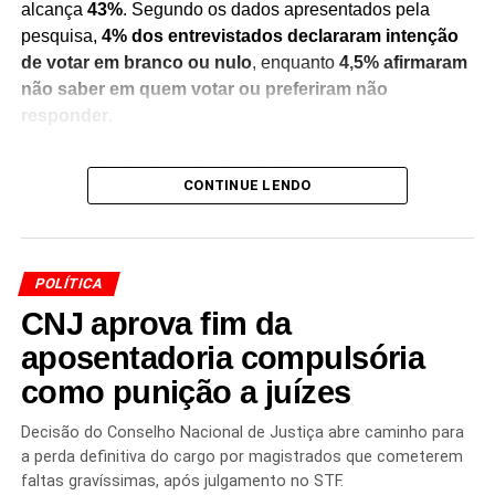
alcança
43%
. Segundo os dados apresentados pela
pesquisa,
4% dos entrevistados declararam intenção
de votar em branco ou nulo
, enquanto
4,5% afirmaram
não saber em quem votar ou preferiram não
responder
.
Os números refletem um recorte do cenário eleitoral no
CONTINUE LENDO
momento da realização do levantamento e servem como
um indicativo das preferências do eleitorado consultado.
Pesquisas de intenção de voto não representam
resultado definitivo das eleições
, mas são utilizadas
POLÍTICA
para acompanhar a evolução do cenário político e das
CNJ aprova fim da
tendências entre os eleitores.
aposentadoria compulsória
A divulgação do levantamento ocorre em meio às
como punição a juízes
movimentações dos partidos e lideranças políticas para a
próxima disputa presidencial. Com o avanço do
Decisão do Conselho Nacional de Justiça abre caminho para
calendário eleitoral, novas pesquisas deverão medir a
a perda definitiva do cargo por magistrados que cometerem
evolução dos índices de aprovação, rejeição e intenção
faltas gravíssimas, após julgamento no STF.