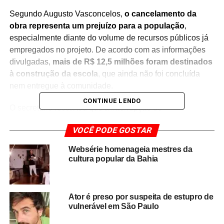
Segundo Augusto Vasconcelos,
o cancelamento da
obra representa um prejuízo para a população
,
especialmente diante do volume de recursos públicos já
empregados no projeto. De acordo com as informações
divulgadas,
mais de R$ 12,5 milhões foram destinados
à construção da escola
, que ainda não foi concluída
nem entregue à comunidade.
CONTINUE LENDO
O secretário ressaltou que a interrupção do
empreendimento compromete a ampliação da oferta de
VOCÊ PODE GOSTAR
educação inclusiva na capital baiana e afeta famílias que
aguardavam a inauguração da unidade.
A escola foi
Websérie homenageia mestres da
projetada para atender crianças com necessidades
cultura popular da Bahia
específicas, ampliando a estrutura da rede municipal
de ensino voltada à inclusão.
Ator é preso por suspeita de estupro de
A rescisão contratual também reacendeu o debate sobre
vulnerável em São Paulo
a execução de obras públicas e a gestão de