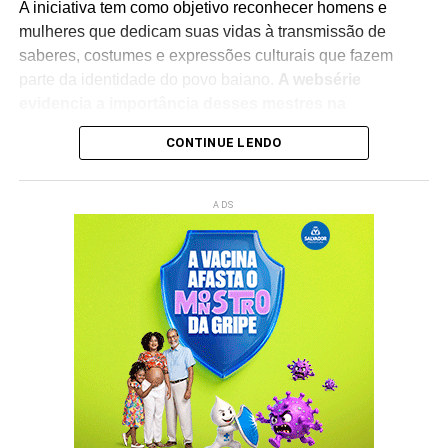
A iniciativa tem como objetivo reconhecer homens e
mulheres que dedicam suas vidas à transmissão de
saberes, costumes e expressões culturais que fazem
parte da identidade do povo baiano.
A websérie
evidencia a importância desses mestres na
preservação do patrimônio imaterial
, reforçando o
CONTINUE LENDO
papel da cultura popular na construção da memória
coletiva e na formação das novas gerações.
ADS
O lançamento integra a programação do
Rede Capoeira
,
evento que reúne artistas, pesquisadores, representantes
de movimentos culturais e admiradores da cultura afro-
brasileira.
A cerimônia contará com a participação da
ministra da Cultura, Margareth Menezes
, fortalecendo o
debate sobre políticas públicas voltadas à valorização
das manifestações culturais tradicionais.
Além de homenagear os protagonistas da cultura popular,
a produção busca ampliar a visibilidade do legado