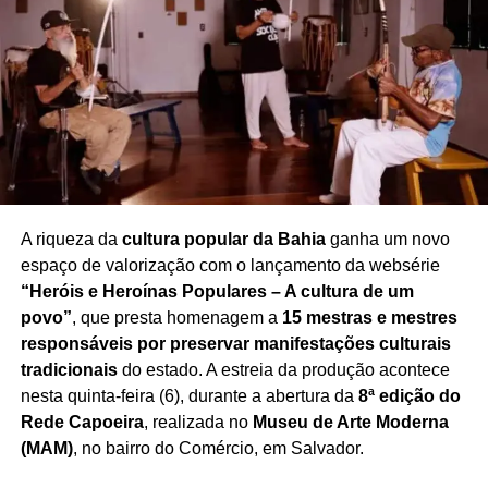
pelo reconhecimento à trajetória de Rafael. A repercussão
do episódio também gerou inúmeras manifestações de
pesar entre telespectadores e admiradores da
apresentadora.
Redação Saiba+
A riqueza da
cultura popular da Bahia
ganha um novo
espaço de valorização com o lançamento da websérie
“Heróis e Heroínas Populares – A cultura de um
povo”
, que presta homenagem a
15 mestras e mestres
responsáveis por preservar manifestações culturais
tradicionais
do estado. A estreia da produção acontece
nesta quinta-feira (6), durante a abertura da
8ª edição do
Rede Capoeira
, realizada no
Museu de Arte Moderna
(MAM)
, no bairro do Comércio, em Salvador.