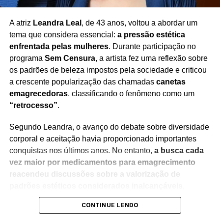
A atriz
Leandra Leal
, de 43 anos, voltou a abordar um
tema que considera essencial:
a pressão estética
enfrentada pelas mulheres
. Durante participação no
programa
Sem Censura
, a artista fez uma reflexão sobre
os padrões de beleza impostos pela sociedade e criticou
a crescente popularização das chamadas
canetas
TÓPICOS RELACIONADOS
ATOR DE JASPION
emagrecedoras
, classificando o fenômeno como um
ATOR JAPONÊS
CULTURA POP JAPONESA
“retrocesso”
.
DUBLÊ JAPONÊS
ENTRETENIMENTO JAPONÊS
HERÓI JASPION
HIKARU KUROSAKI
MASAKI SEKIGUCHI
MORREU HIKARU KUROSAKI
MORTE DE HIKARU KUROSAKI
Segundo Leandra, o avanço do debate sobre diversidade
NOTÍCIA JASPION
O FANTÁSTICO JASPION
corporal e aceitação havia proporcionado importantes
SÉRIE JASPION
TOKUSATSU
conquistas nos últimos anos. No entanto,
a busca cada
PRÓXIMO
vez maior por medicamentos para emagrecimento
Morte de Netto Araujo comove o forró
reacendeu discussões sobre a valorização de
NÃO PERCA
padrões estéticos considerados inalcançáveis
,
Simone emociona na reabertura do TCA
especialmente para as mulheres.
CONTINUE LENDO
A atriz destacou que a pressão para atender às