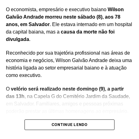
O economista, empresário e executivo baiano
Wilson
Redação Saiba+
Galvão Andrade morreu neste sábado (8), aos 78
anos, em Salvador
. Ele estava internado em um hospital
da capital baiana, mas a
causa da morte não foi
divulgada
.
Reconhecido por sua trajetória profissional nas áreas de
economia e negócios, Wilson Galvão Andrade deixa uma
história ligada ao setor empresarial baiano e à atuação
TÓPICOS RELACIONADOS
ANAUTOS
ASI
AUTOSHOPPINGITAPOAN
como executivo.
PRÓXIMO
O
velório será realizado neste domingo (9), a partir
Incêndio em ferry-boat é controlado durante
das 13h
, na Capela G do Cemitério Jardim da Saudade,
travessia na Bahia
em Salvador. Familiares, amigos e pessoas próximas
NÃO PERCA
poderão prestar as últimas homenagens ao empresário.
Marinha suspende travessias marítimas na Bahia
Uma
missa está prevista para as 15h30
CONTINUE LENDO
, no mesmo
local. Na sequência, às 16h, será realizada a
cerimônia