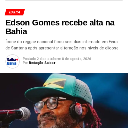
de cremação
, também no Cemitério Jardim da Saudade.
BAHIA
A despedida acontece em Salvador, onde Wilson Galvão
Andrade estava internado nos últimos dias. Até o
Edson Gomes recebe alta na
momento, não foram divulgadas informações adicionais
Bahia
sobre as circunstâncias da morte.
Ícone do reggae nacional ficou seis dias internado em Feira
de Santana após apresentar alteração nos níveis de glicose
Postado
2 dias atrás
em
8 de agosto, 2026
Por
Redação Saiba+
Redação Saiba+