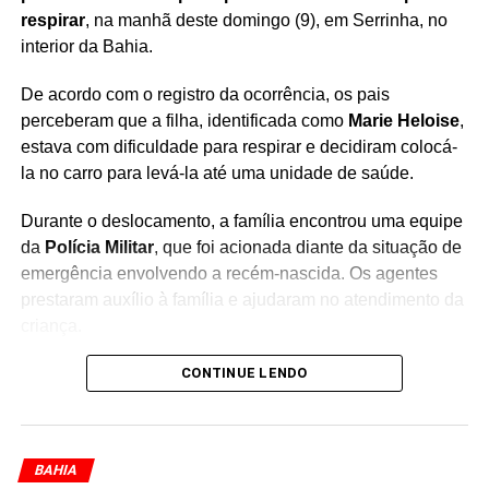
procedência e a regularidade documental de cada
respirar
, na manhã deste domingo (9), em Serrinha, no
automóvel comercializado, proporcionando total
interior da Bahia.
transparência e tranquilidade aos clientes.
De acordo com o registro da ocorrência, os pais
O megaevento ocorre durante todo o mês de julho nas
perceberam que a filha, identificada como
Marie Heloise
,
dependências do próprio
Auto Shopping Itapoan,
estava com dificuldade para respirar e decidiram colocá-
localizado na Avenida Paralela, logo após o Parque de
la no carro para levá-la até uma unidade de saúde.
Exposições
. Com fácil acesso para os soteropolitanos, o
espaço conta com uma estrutura completa que une
Durante o deslocamento, a família encontrou uma equipe
dezenas de lojistas qualificados, serviços financeiros
da
Polícia Militar
, que foi acionada diante da situação de
integrados do Santander e vistoria no próprio local. A
emergência envolvendo a recém-nascida. Os agentes
expectativa é de recorde de público e alto volume de
prestaram auxílio à família e ajudaram no atendimento da
negócios para o período.
criança.
Resumo dos Destaques do Feirão:
A ocorrência chamou atenção pela rapidez da
CONTINUE LENDO
intervenção, especialmente devido à
pouca idade da
Parceria:
Realização Anautos e Banco Santander.
bebê e à dificuldade respiratória apresentada
. Em
situações envolvendo recém-nascidos, alterações na
Variedade:
Mais de 1.000 veículos reunidos em um único
BAHIA
respiração podem exigir atendimento médico imediato.