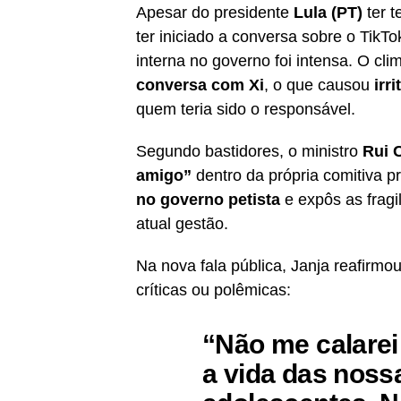
Apesar do presidente
Lula (PT)
ter t
ter iniciado a conversa sobre o Tik
interna no governo foi intensa. O c
conversa com Xi
, o que causou
irr
quem teria sido o responsável.
Segundo bastidores, o ministro
Rui C
amigo”
dentro da própria comitiva p
no governo petista
e expôs as fragi
atual gestão.
Na nova fala pública, Janja reafirmou
críticas ou polêmicas:
“Não me calarei
a vida das noss