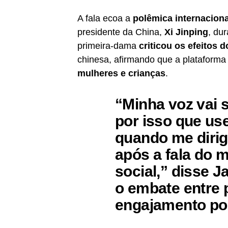
A fala ecoa a
polêmica internaciona
presidente da China,
Xi Jinping
, dur
primeira-dama
criticou os efeitos 
chinesa, afirmando que a plataforma 
mulheres e crianças
.
“Minha voz vai s
por isso que us
quando me dirigi
após a fala do 
social,”
disse Ja
o embate entre
engajamento pol