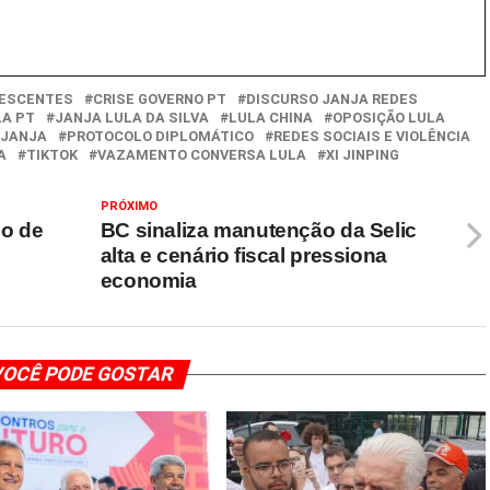
LESCENTES
CRISE GOVERNO PT
DISCURSO JANJA REDES
LA PT
JANJA LULA DA SILVA
LULA CHINA
OPOSIÇÃO LULA
 JANJA
PROTOCOLO DIPLOMÁTICO
REDES SOCIAIS E VIOLÊNCIA
A
TIKTOK
VAZAMENTO CONVERSA LULA
XI JINPING
PRÓXIMO
co de
BC sinaliza manutenção da Selic
alta e cenário fiscal pressiona
economia
OCÊ PODE GOSTAR