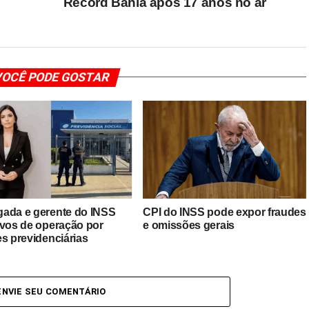
Record Bahia após 17 anos no ar
OCÊ PODE GOSTAR
ada e gerente do INSS
CPI do INSS pode expor fraudes
lvos de operação por
e omissões gerais
es previdenciárias
ENVIE SEU COMENTÁRIO