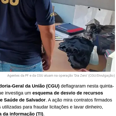
Agentes da PF e da CGU atuam na operação 'Dia Zero' (CGU/Divulgação)
doria-Geral da União (CGU)
deflagraram nesta quinta-
ue investiga um
esquema de desvio de recursos
de Saúde de Salvador
. A ação mira contratos firmados
utilizadas para fraudar licitações e lavar dinheiro,
a da informação (TI)
.