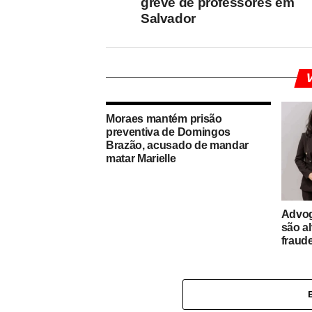
greve de professores em
Salvador
V
Moraes mantém prisão
preventiva de Domingos
Brazão, acusado de mandar
matar Marielle
Advog
são a
fraud