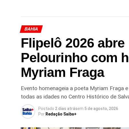
BAHIA
Flipelô 2026 abr
Pelourinho com 
Myriam Fraga
Evento homenageia a poeta Myriam Fraga e re
todas as idades no Centro Histórico de Salv
Postado
2 dias atrás
em
5 de agosto, 2026
Por
Redação Saiba+