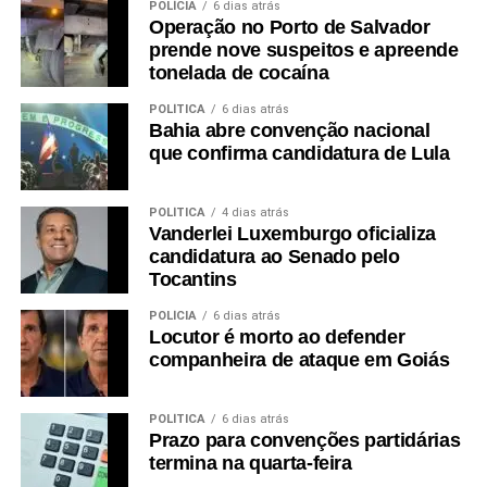
POLÍCIA
6 dias atrás
Operação no Porto de Salvador
prende nove suspeitos e apreende
tonelada de cocaína
POLÍTICA
6 dias atrás
Bahia abre convenção nacional
que confirma candidatura de Lula
POLÍTICA
4 dias atrás
Vanderlei Luxemburgo oficializa
candidatura ao Senado pelo
Tocantins
POLÍCIA
6 dias atrás
Locutor é morto ao defender
companheira de ataque em Goiás
POLÍTICA
6 dias atrás
Prazo para convenções partidárias
termina na quarta-feira