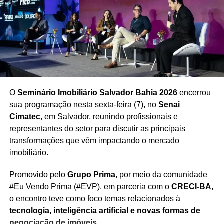
No sábado (21), o chefe do Executivo baiano seguiu para
Livramento de Nossa Senhora
, onde participou da festa
ao som da tradicional banda
Mastruz com Leite
, entre
quadrilhas, fogueiras e muito forró.
“Cada cidade tem
seu jeito de celebrar, mas o sentimento é o mesmo:
alegria, pertencimento e orgulho das nossas raízes”,
declarou o governador.
O
Seminário Imobiliário Salvador Bahia 2026
encerrou
Em 2025,
quase 300 municípios baianos contam com
sua programação nesta sexta-feira (7), no
Senai
apoio direto do Governo do Estado
para a realização
Cimatec
, em Salvador, reunindo profissionais e
dos festejos de
Santo Antônio, São João e São Pedro
.
representantes do setor para discutir as principais
O investimento garante
infraestrutura de palco, som,
transformações que vêm impactando o mercado
iluminação, contratação de artistas, segurança
imobiliário.
pública, saúde e ações sociais
.
Promovido pelo
Grupo Prima
, por meio da comunidade
Entre as medidas, destacam-se:
#Eu Vendo Prima (#EVP), em parceria com o
CRECI-BA
,
o encontro teve como foco temas relacionados à
12 mil agentes de segurança
, com câmeras de
tecnologia, inteligência artificial e novas formas de
reconhecimento facial e bases móveis da PM;
negociação de imóveis
.