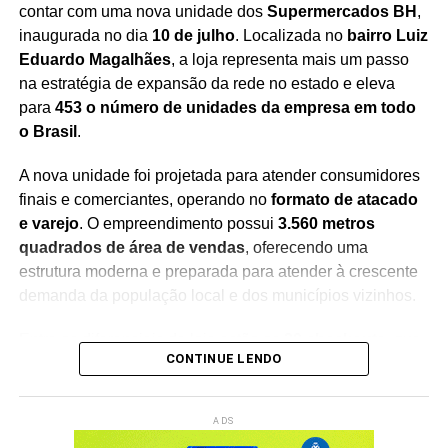
contar com uma nova unidade dos
Supermercados BH
,
inaugurada no dia
10 de julho
. Localizada no
bairro Luiz
Eduardo Magalhães
, a loja representa mais um passo
Redação Saiba+
na estratégia de expansão da rede no estado e eleva
para
453 o número de unidades da empresa em todo
o Brasil
.
A nova unidade foi projetada para atender consumidores
finais e comerciantes, operando no
formato de atacado
e varejo
. O empreendimento possui
3.560 metros
quadrados de área de vendas
, oferecendo uma
estrutura moderna e preparada para atender à crescente
demanda da população local e dos municípios vizinhos.
Entre os diferenciais da loja estão os
20 checkouts
, que
CONTINUE LENDO
garantem maior agilidade no atendimento, além de um
estacionamento com
166 vagas
, proporcionando mais
conforto e comodidade aos clientes durante as compras.
ADS