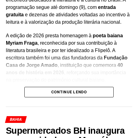
programação segue até domingo (9), com
entrada
gratuita
e dezenas de atividades voltadas ao incentivo à
leitura e à valorização da produção literária nacional.
Redação Saiba+
A edição de 2026 presta homenagem à
poeta baiana
Myriam Fraga
, reconhecida por sua contribuição à
literatura brasileira e por ter idealizado a Flipelô. A
escritora também foi uma das fundadoras da
Fundação
Casa de Jorge Amado
, instituição que comemora
40
anos de história em 2026
, reforçando sua importância
na preservação do patrimônio cultural baiano.
CONTINUE LENDO
Durante os cinco dias de evento, moradores e turistas
poderão participar de uma programação diversificada,
que inclui
mesas de debates, bate-papos com
escritores, lançamentos de livros, oficinas, saraus,
BAHIA
contações de histórias, exposições, apresentações
Supermercados BH inaugura
musicais e atividades especiais para crianças e
jovens
. A iniciativa busca aproximar o público da