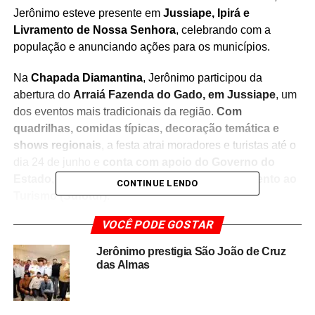
Jerônimo esteve presente em
Jussiape, Ipirá e
Livramento de Nossa Senhora
, celebrando com a
população e anunciando ações para os municípios.
Na
Chapada Diamantina
, Jerônimo participou da
abertura do
Arraiá Fazenda do Gado, em Jussiape
, um
dos eventos mais tradicionais da região.
Com
quadrilhas, comidas típicas, decoração temática e
shows regionais
, a festa atrai moradores e turistas até o
dia 24 de junho e
conta com apoio do Governo do
Estado
, por meio da
Superintendência de Fomento ao
CONTINUE LENDO
Turismo (Sufotur)
.
VOCÊ PODE GOSTAR
“O São João movimenta a cultura, o turismo e o
comércio. Estamos aqui para reafirmar nosso
Jerônimo prestigia São João de Cruz
compromisso com o interior e com as tradições do
das Almas
povo baiano”
, afirmou o governador, durante visita às
barracas e apresentações culturais no município. A
moradora Zenildete Carvalho, organizadora local,