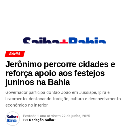
BAHIA
Jerônimo percorre cidades e
reforça apoio aos festejos
juninos na Bahia
Governador participa do São João em Jussiape, Ipirá e
Livramento, destacando tradição, cultura e desenvolvimento
econômico no interior
Postado
1 ano atrás
em
22 de junho, 2025
Por
Redação Saiba+