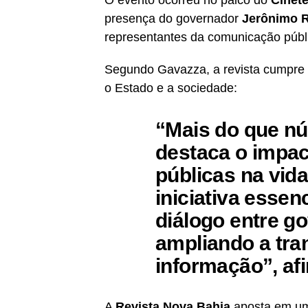
presença do governador
Jerônimo 
representantes da comunicação públ
Segundo Gavazza, a revista cumpre u
o Estado e a sociedade:
“Mais do que nú
destaca o impac
públicas na vid
iniciativa essenc
diálogo entre g
ampliando a tra
informação”
, af
A
Revista Nova Bahia
aposta em uma