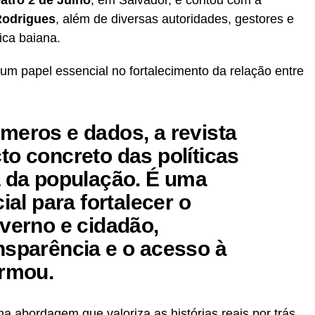
Rodrigues
, além de diversas autoridades, gestores e
ica baiana.
m papel essencial no fortalecimento da relação entre
meros e dados, a revista
to concreto das políticas
a da população. É uma
ial para fortalecer o
overno e cidadão,
nsparência e o acesso à
irmou.
 abordagem que valoriza as histórias reais por trás