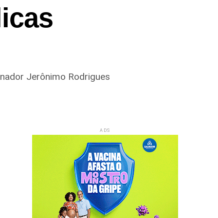
licas
ernador Jerônimo Rodrigues
ADS