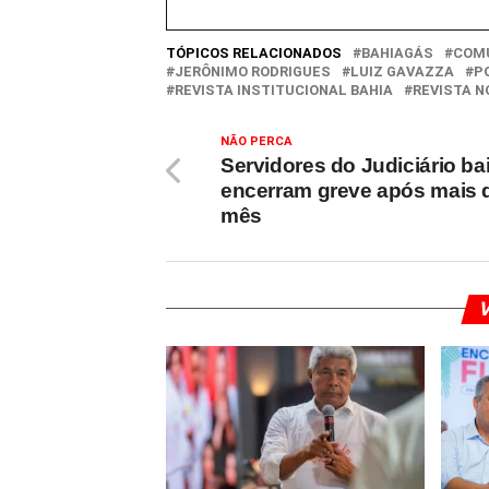
TÓPICOS RELACIONADOS
BAHIAGÁS
COMU
JERÔNIMO RODRIGUES
LUIZ GAVAZZA
P
REVISTA INSTITUCIONAL BAHIA
REVISTA N
NÃO PERCA
Servidores do Judiciário ba
encerram greve após mais 
mês
V