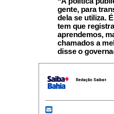
“A política públi
gente, para tra
dela se utiliza.
tem que registr
aprendemos, ma
chamados a melh
disse o governa
Redação Saiba+