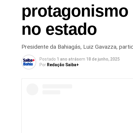
protagonismo d
no estado
Presidente da Bahiagás, Luiz Gavazza, part
Postado
1 ano atrás
em
18 de junho, 2025
Por
Redação Saiba+