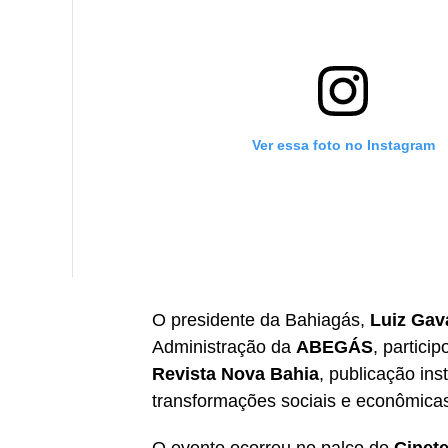
Ver essa foto no Instagram
O presidente da Bahiagás,
Luiz Gav
Administração da
ABEGÁS
, partic
Revista Nova Bahia
, publicação ins
transformações sociais e econômicas 
Uma publicação compartilhada por Luiz Gavazza
O evento ocorreu no palco do
Cinete