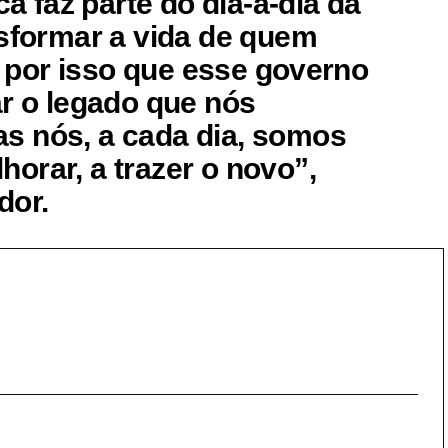
ca faz parte do dia-a-dia da
nsformar a vida de quem
 É por isso que esse governo
ar o legado que nós
s nós, a cada dia, somos
orar, a trazer o novo”,
dor.