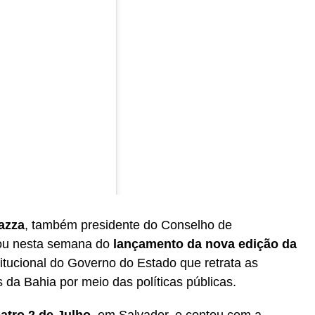
azza
, também presidente do Conselho de
ipou nesta semana do
lançamento da nova edição da
titucional do Governo do Estado que retrata as
da Bahia por meio das políticas públicas.
 (@luizgavazza)
atro 2 de Julho
, em Salvador, e contou com a