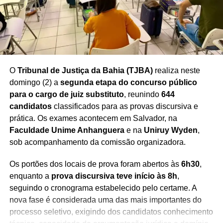
investimentos do setor supermercadista nos últimos anos.
Redação Saiba+
O
Tribunal de Justiça da Bahia (TJBA)
realiza neste
domingo (2) a
segunda etapa do concurso público
para o cargo de juiz substituto
, reunindo
644
candidatos
classificados para as provas discursiva e
prática. Os exames acontecem em Salvador, na
Faculdade Unime Anhanguera
e na
Uniruy Wyden
,
sob acompanhamento da comissão organizadora.
Os portões dos locais de prova foram abertos às
6h30
,
enquanto a
prova discursiva teve início às 8h
,
seguindo o cronograma estabelecido pelo certame. A
nova fase é considerada uma das mais importantes do
processo seletivo, exigindo dos candidatos conhecimento