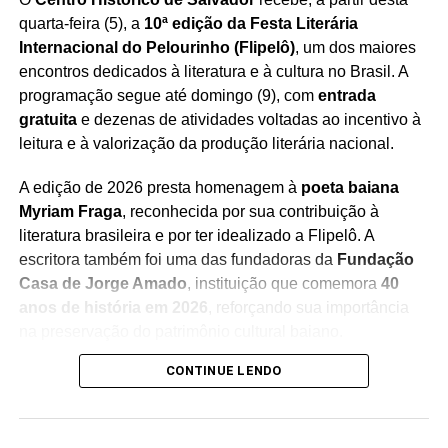
Castro em ato pró-Bolsonaro
quarta-feira (5), a
10ª edição da Festa Literária
NÃO PERCA
Internacional do Pelourinho (Flipelô)
, um dos maiores
Estudantes baianos brilham na RoboCup 2025, o
encontros dedicados à literatura e à cultura no Brasil. A
maior evento de robótica do mundo
programação segue até domingo (9), com
entrada
gratuita
e dezenas de atividades voltadas ao incentivo à
leitura e à valorização da produção literária nacional.
A edição de 2026 presta homenagem à
poeta baiana
Myriam Fraga
, reconhecida por sua contribuição à
literatura brasileira e por ter idealizado a Flipelô. A
escritora também foi uma das fundadoras da
Fundação
Casa de Jorge Amado
, instituição que comemora
40
anos de história em 2026
, reforçando sua importância
na preservação do patrimônio cultural baiano.
CONTINUE LENDO
Durante os cinco dias de evento, moradores e turistas
poderão participar de uma programação diversificada,
que inclui
mesas de debates, bate-papos com
escritores, lançamentos de livros, oficinas, saraus,