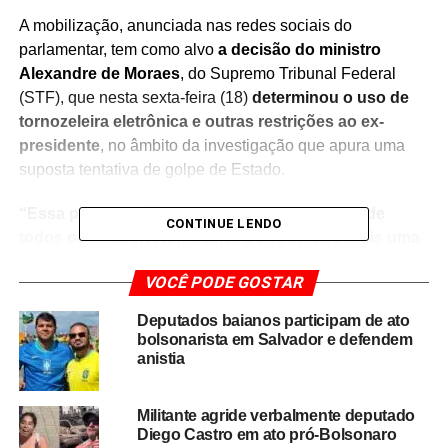
A mobilização, anunciada nas redes sociais do
parlamentar, tem como alvo
a decisão do ministro
Alexandre de Moraes
, do Supremo Tribunal Federal
(STF), que nesta sexta-feira (18)
determinou o uso de
Uma publicação compartilhada por Bahia Direita (@bahiadireita)
tornozeleira eletrônica e outras restrições ao ex-
presidente
, no âmbito da investigação que apura uma
suposta tentativa de golpe de Estado.
“Essa perseguição contra Bolsonaro passou de
CONTINUE LENDO
todos os limites. A tornozeleira eletrônica é mais uma
medida absurda que demonstra o uso político da
VOCÊ PODE GOSTAR
Justiça. Vamos às ruas em defesa da liberdade e da
democracia”,
declarou Diego Castro, que lidera a
Deputados baianos participam de ato
articulação do ato.
bolsonarista em Salvador e defendem
anistia
A concentração está marcada para as 9h, com o grupo
planejando percorrer trechos da
orla de Salvador com
Militante agride verbalmente deputado
carros, faixas, bandeiras e apitos
, numa manifestação
Diego Castro em ato pró-Bolsonaro