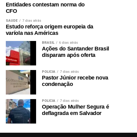
Entidades contestam norma do
CFO
SAÚDE
7 dias atrás
Estudo reforça origem europeia da
varíola nas Américas
BRASIL
6 dias atrás
Ações do Santander Brasil
disparam após oferta
POLÍCIA
7 dias atrás
Pastor Júnior recebe nova
condenação
POLÍCIA
7 dias atrás
Operação Mulher Segura é
deflagrada em Salvador