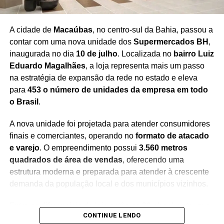
dias de evento
, consolidando a Flipelô como um dos
principais festivais literários do país.
A cidade de
Macaúbas
, no centro-sul da Bahia, passou a
contar com uma nova unidade dos
Supermercados BH
,
inaugurada no dia
10 de julho
. Localizada no
bairro Luiz
Eduardo Magalhães
, a loja representa mais um passo
Redação Saiba+
na estratégia de expansão da rede no estado e eleva
para
453 o número de unidades da empresa em todo
o Brasil
.
A nova unidade foi projetada para atender consumidores
finais e comerciantes, operando no
formato de atacado
e varejo
. O empreendimento possui
3.560 metros
quadrados de área de vendas
, oferecendo uma
estrutura moderna e preparada para atender à crescente
demanda da população local e dos municípios vizinhos.
Entre os diferenciais da loja estão os
20 checkouts
, que
CONTINUE LENDO
garantem maior agilidade no atendimento, além de um