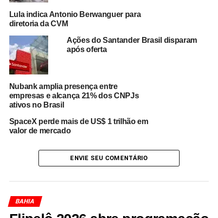
custos de estruturação, como a criação de uma empresa
Lula indica Antonio Berwanguer para
específica ou a contratação de um fundo autorizado pela
diretoria da CVM
Comissão de Valores Mobiliários (CVM)
”, afirma.
Ações do Santander Brasil disparam
após oferta
Ele destaca ainda que, se a dívida prescrever ou for
considerada indevida,
o município não precisa
devolver o dinheiro
. “O contribuinte continua devendo à
Nubank amplia presença entre
prefeitura e as regras de cobrança permanecem as
empresas e alcança 21% dos CNPJs
mesmas previstas em lei”, completou.
ativos no Brasil
A Sefaz nega que vá
vender dívidas diretamente a
SpaceX perde mais de US$ 1 trilhão em
valor de mercado
escritórios de advocacia
e reforça que, por enquanto,
trata-se apenas de um estudo técnico para avaliar se a
negociação no mercado de capitais é vantajosa para
ENVIE SEU COMENTÁRIO
Salvador.
BAHIA
Redação Saiba+