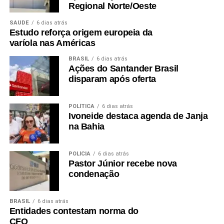
Regional Norte/Oeste
SAÚDE
6 dias atrás
Estudo reforça origem europeia da
varíola nas Américas
BRASIL
6 dias atrás
Ações do Santander Brasil
disparam após oferta
POLÍTICA
6 dias atrás
Ivoneide destaca agenda de Janja
na Bahia
POLÍCIA
6 dias atrás
Pastor Júnior recebe nova
condenação
BRASIL
6 dias atrás
Entidades contestam norma do
CFO