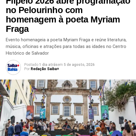
Flipelô 2026 abre programação
no Pelourinho com
homenagem à poeta Myriam
Fraga
Evento homenageia a poeta Myriam Fraga e reúne literatura,
música, oficinas e atrações para todas as idades no Centro
Histórico de Salvador
TÓPICOS RELACIONADOS
ARRECADAÇÃO MUNICIPAL
DESÁGIO
DÍVIDA ATIVA
INVESTIDORES
IPTU
MERCADO FINANCEIRO
PREFEITURA DE SALVADOR
Postado
1 dia atrás
em
5 de agosto, 2026
SEFAZ SALVADOR
Por
Redação Saiba+
VENDA ANTECIPADA DE DÍVIDAS
PRÓXIMO
Bahia reforça segurança com entrega de 118
novas viaturas
NÃO PERCA
Mega Feirão Casa Nova movimenta Lauro de
Freitas com oportunidades únicas de moradia