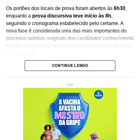
Os portões dos locais de prova foram abertos às
6h30
,
enquanto a
prova discursiva teve início às 8h
,
seguindo o cronograma estabelecido pelo certame. A
nova fase é considerada uma das mais importantes do
processo seletivo, exigindo dos candidatos conhecimento
técnico, capacidade de argumentação jurídica e domínio
da legislação.
CONTINUE LENDO
A
Juíza Assessora Especial da Presidência I –
Magistrados (AEPI), Liana Teixeira Dumet
, que
coordena a comissão organizadora do concurso,
ADS
acompanha presencialmente a aplicação das provas.
Segundo a magistrada, o andamento do exame ocorre
dentro da normalidade e reflete o compromisso
institucional com o fortalecimento do Poder Judiciário
baiano.
“É um compromisso institucional com a melhoria da