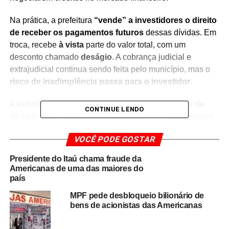
Na prática, a prefeitura
“vende” a investidores o direito
de receber os pagamentos futuros
dessas dívidas. Em
troca, recebe
à vista
parte do valor total, com um
desconto chamado
deságio
. A cobrança judicial e
extrajudicial continua sendo feita pelo município, mas o
risco de inadimplência passa para o investidor
.
A estratégia é usada para
garantir entrada rápida de
CONTINUE LENDO
dinheiro nos cofres públicos
, destinando
pelo menos
50% da receita
para
despesas previdenciárias
e o
VOCÊ PODE GOSTAR
restante para
investimentos
. Segundo a Sefaz, o
estoque total da dívida ativa de Salvador
chega a
R$
Presidente do Itaú chama fraude da
18 bilhões
, mas o índice de recuperação em 2024 foi de
Americanas de uma das maiores do
apenas
2,30%
.
país
MPF pede desbloqueio bilionário de
O advogado tributarista
Matheus Moraes
explica que
bens de acionistas das Americanas
essa operação, apesar de legal, não é comum no país.
“Além do desconto oferecido para atrair investidores, há