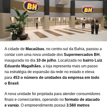
Com uma programação ampla e acessível, a festa
reafirma seu compromisso com a democratização da
cultura, incentivando o surgimento de novos escritores,
ampliando o acesso aos livros e fortalecendo o mercado
editorial brasileiro.
A expectativa é de que milhares de
pessoas participem da celebração ao longo dos cinco
dias de evento
, consolidando a Flipelô como um dos
principais festivais literários do país.
A cidade de
Macaúbas
, no centro-sul da Bahia, passou a
contar com uma nova unidade dos
Supermercados BH
,
inaugurada no dia
10 de julho
. Localizada no
bairro Luiz
Eduardo Magalhães
, a loja representa mais um passo
Redação Saiba+
na estratégia de expansão da rede no estado e eleva
para
453 o número de unidades da empresa em todo
o Brasil
.
A nova unidade foi projetada para atender consumidores
finais e comerciantes, operando no
formato de atacado
e varejo
. O empreendimento possui
3.560 metros