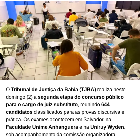
grande volume e também para o abastecimento diário
das famílias.
A inauguração reforça o avanço da rede no Nordeste
e demonstra a aposta da empresa no potencial
econômico da Bahia
, estado que vem recebendo novos
investimentos do setor supermercadista nos últimos anos.
Redação Saiba+
O
Tribunal de Justiça da Bahia (TJBA)
realiza neste
domingo (2) a
segunda etapa do concurso público
para o cargo de juiz substituto
, reunindo
644
candidatos
classificados para as provas discursiva e
prática. Os exames acontecem em Salvador, na
Faculdade Unime Anhanguera
e na
Uniruy Wyden
,
sob acompanhamento da comissão organizadora.