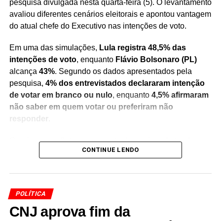
pesquisa divulgada nesta quarta-feira (5). O levantamento
avaliou diferentes cenários eleitorais e apontou vantagem
do atual chefe do Executivo nas intenções de voto.
Em uma das simulações,
Lula registra 48,5% das
intenções de voto
, enquanto
Flávio Bolsonaro (PL)
alcança
43%
. Segundo os dados apresentados pela
pesquisa,
4% dos entrevistados declararam intenção
de votar em branco ou nulo
, enquanto
4,5% afirmaram
não saber em quem votar ou preferiram não
responder
.
Os números refletem um recorte do cenário eleitoral no
CONTINUE LENDO
momento da realização do levantamento e servem como
um indicativo das preferências do eleitorado consultado.
Pesquisas de intenção de voto não representam
resultado definitivo das eleições
, mas são utilizadas
POLÍTICA
para acompanhar a evolução do cenário político e das
CNJ aprova fim da
tendências entre os eleitores.