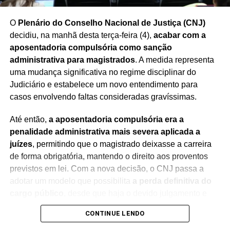
O
Plenário do Conselho Nacional de Justiça (CNJ)
decidiu, na manhã desta terça-feira (4),
acabar com a
aposentadoria compulsória como sanção
administrativa para magistrados
. A medida representa
uma mudança significativa no regime disciplinar do
Judiciário e estabelece um novo entendimento para
casos envolvendo faltas consideradas gravíssimas.
Até então,
a aposentadoria compulsória era a
penalidade administrativa mais severa aplicada a
juízes
, permitindo que o magistrado deixasse a carreira
de forma obrigatória, mantendo o direito aos proventos
previstos em lei. Com a nova decisão, o CNJ passa a
adotar um modelo que possibilita
a perda definitiva do
cargo público
, desde que haja o devido julgamento e
observância das regras constitucionais.
CONTINUE LENDO
A mudança foi debatida durante sessão presidida pelo