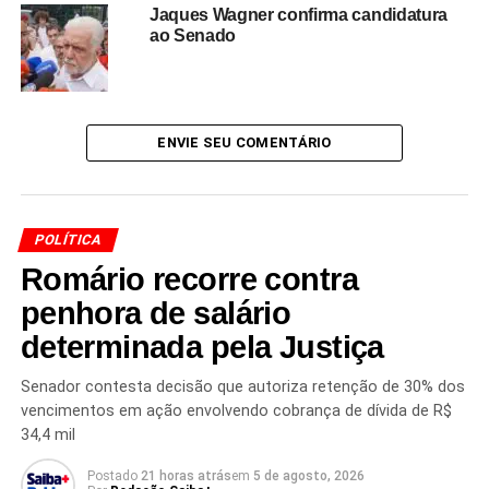
Jaques Wagner confirma candidatura
Redação Saiba+
ao Senado
ENVIE SEU COMENTÁRIO
TÓPICOS RELACIONADOS
CAMILA VASQUEZ
CHAPADA DIAMANTINA
ELEIÇÕES BAHIA
POLÍTICA
FEDERAÇÃO PARTIDÁRIA.
JERÔNIMO RODRIGUES
Romário recorre contra
MÁRIO NEGROMONTE JR.
POLÍTICA BAIANA
PROGRESSISTAS
TCM BAHIA
UNIÃO BRASIL
penhora de salário
PRÓXIMO
determinada pela Justiça
Lula acumula R$ 389 bilhões em gastos fora da
meta fiscal no terceiro mandato
Senador contesta decisão que autoriza retenção de 30% dos
vencimentos em ação envolvendo cobrança de dívida de R$
NÃO PERCA
Rui Costa chama Eduardo Bolsonaro de “traidor”
34,4 mil
por articular sanções dos EUA contra o Brasil
Postado
21 horas atrás
em
5 de agosto, 2026