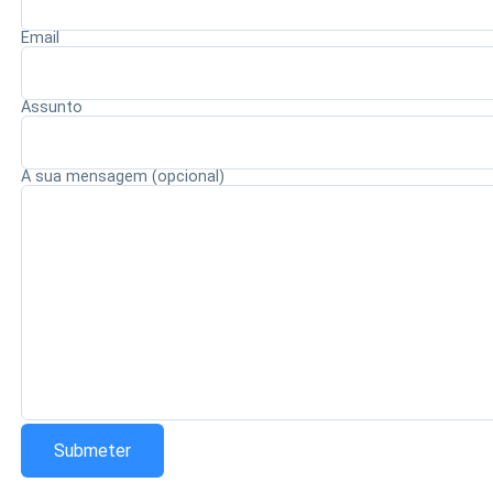
competentes. A expectativa é que a alteração contribua
Email
para fortalecer a ética, a integridade e a responsabilidade
no exercício da magistratura.
Assunto
A sua mensagem (opcional)
Redação Saiba+