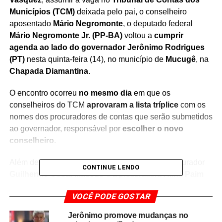
Municípios (TCM)
deixada pelo pai, o conselheiro
aposentado
Mário Negromonte
, o deputado federal
Mário Negromonte Jr. (PP-BA)
voltou a
cumprir
agenda ao lado do governador Jerônimo Rodrigues
(PT)
nesta quinta-feira (14), no município de
Mucugê
, na
Chapada Diamantina
.
O encontro ocorreu
no mesmo dia
em que os
conselheiros do TCM
aprovaram a lista tríplice
com os
nomes dos procuradores de contas que serão submetidos
ao governador, responsável por
escolher o novo
conselheiro
.
Além de
Camila Vasquez
, integram a lista o procurador
CONTINUE LENDO
Guilherme Costa Macêdo
e a procuradora
Aline Paim
Monteiro do Rego
.
VOCÊ PODE GOSTAR
Movimentações políticas
Jerônimo promove mudanças no