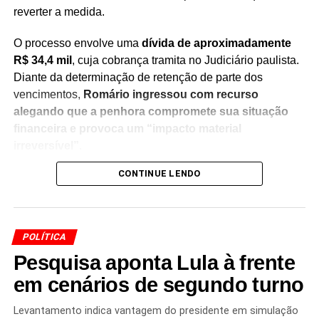
reverter a medida.
O processo envolve uma
dívida de aproximadamente
R$ 34,4 mil
, cuja cobrança tramita no Judiciário paulista.
Diante da determinação de retenção de parte dos
vencimentos,
Romário ingressou com recurso
alegando que a penhora compromete sua situação
financeira e provoca um “impacto material
irreversível”
.
CONTINUE LENDO
Na manifestação apresentada à Justiça, a defesa do
senador sustenta que
a retenção de 30% dos salários
seria ilegal
, argumentando que a medida afeta recursos
utilizados para sua manutenção pessoal e despesas do
POLÍTICA
cotidiano. O recurso solicita a revisão da decisão e a
Pesquisa aponta Lula à frente
suspensão da penhora enquanto o caso continua em
análise.
em cenários de segundo turno
O episódio acrescenta um novo capítulo à disputa judicial
Levantamento indica vantagem do presidente em simulação