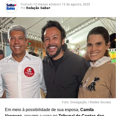
Postado
12 meses atrás
em
15 de agosto, 2025
Por
Redação Saiba+
Foto: Divulgação / Redes Sociais
Em meio à possibilidade de sua esposa,
Camila
Vasquez
, assumir a vaga no
Tribunal de Contas dos