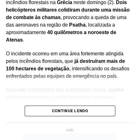
incêndios florestais na
Grécia
neste domingo (2).
Dois
Redação Saiba+
helicópteros militares colidiram durante uma missão
de combate às chamas
, provocando a queda de uma
das aeronaves na região de
Psatha
, localizada a
aproximadamente
40 quilômetros a noroeste de
Atenas
.
O incidente ocorreu em uma área fortemente atingida
pelos incêndios florestais, que
já destruíram mais de
100 hectares de vegetação
, intensificando os desafios
enfrentados pelas equipes de emergência no país.
Segundo informações das autoridades locais,
quatro
militares estavam a bordo das duas aeronaves
envolvidas na colisão
. Até o momento,
não há
CONTINUE LENDO
confirmação oficial sobre o estado de saúde ou o
paradeiro dos ocupantes do helicóptero que caiu
, o
que mantém as buscas em andamento.
ADS