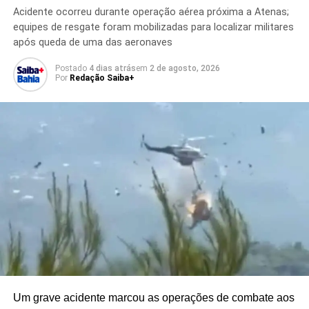
pessoas e deixaram outras 35 feridas
, evidenciando
Acidente ocorreu durante operação aérea próxima a Atenas;
que a situação humanitária e de segurança permanece
equipes de resgate foram mobilizadas para localizar militares
crítica.
após queda de uma das aeronaves
Postado
4 dias atrás
em
2 de agosto, 2026
As divergências entre as partes demonstram a
Por
Redação Saiba+
complexidade das negociações
, que envolvem
questões militares, diplomáticas e humanitárias. O
posicionamento oficial de Israel reforça que eventuais
avanços dependerão da construção de um consenso
capaz de atender às preocupações de segurança
apresentadas pelo governo.
A comunidade internacional acompanha o desenrolar das
tratativas, enquanto os esforços diplomáticos seguem
voltados à busca por uma solução que contribua para a
redução da violência e para a estabilidade na região.
Um grave acidente marcou as operações de combate aos