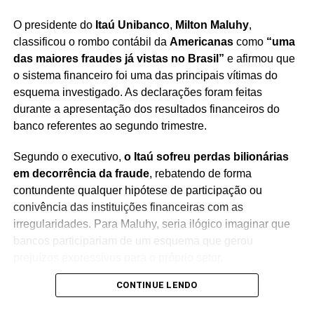
O presidente do
Itaú Unibanco
,
Milton Maluhy
,
Redação Saiba+
classificou o rombo contábil da
Americanas
como
“uma
das maiores fraudes já vistas no Brasil”
e afirmou que
o sistema financeiro foi uma das principais vítimas do
esquema investigado. As declarações foram feitas
durante a apresentação dos resultados financeiros do
banco referentes ao segundo trimestre.
Segundo o executivo,
o Itaú sofreu perdas bilionárias
TÓPICOS RELACIONADOS
ALASCA
CESSAR-FOGO
em decorrência da fraude
CRIMEIA
DIPLOMACIA EUA-RÚSSIA.
, rebatendo de forma
EUA
GUERRA NA UCRÂNIA
OTAN
PUTIN
contundente qualquer hipótese de participação ou
RELAÇÕES INTERNACIONAIS
RÚSSIA
conivência das instituições financeiras com as
SANÇÕES ECONÔMICAS
TRUMP
ZELENSKI
irregularidades. Para Maluhy, seria ilógico imaginar que
PRÓXIMO
bancos participariam de um esquema que gerou
Médicos vão às ruas em Salvador e Diego Castro
prejuízos expressivos para o próprio setor.
denuncia ataque à saúde
CONTINUE LENDO
NÃO PERCA
Durante a apresentação, o presidente do banco afirmou
Roma elogia pré-candidatura de Raíssa Soares e
que
o problema não se limitou a divergências de