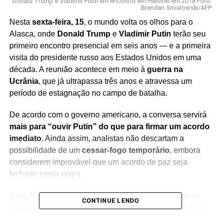
Donald Trump e Vladimir Putin em encontro em Helsinki em 2018 Foto:
Brendan Smialowski/AFP
Nesta
sexta-feira, 15
, o mundo volta os olhos para o
Alasca, onde
Donald Trump
e
Vladimir Putin
terão seu
primeiro encontro presencial em seis anos — e a primeira
visita do presidente russo aos Estados Unidos em uma
década. A reunião acontece em meio à
guerra na
Ucrânia
, que já ultrapassa três anos e atravessa um
período de estagnação no campo de batalha.
De acordo com o governo americano, a conversa servirá
mais para “ouvir Putin” do que para firmar um acordo
imediato
. Ainda assim, analistas não descartam a
possibilidade de um
cessar-fogo temporário
, embora
considerem improvável que um acordo de paz seja
fechado nesta etapa.
Para Trump, o encontro pode ser uma oportunidade de
CONTINUE LENDO
redefinir as relações com a Rússia
, retomando diálogos
interrompidos desde 2022. O republicano já havia