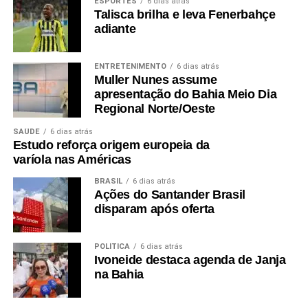
ESPORTES
6 dias atrás
Talisca brilha e leva Fenerbahçe
adiante
ENTRETENIMENTO
6 dias atrás
Muller Nunes assume
apresentação do Bahia Meio Dia
Regional Norte/Oeste
SAÚDE
6 dias atrás
Estudo reforça origem europeia da
varíola nas Américas
BRASIL
6 dias atrás
Ações do Santander Brasil
disparam após oferta
POLÍTICA
6 dias atrás
Ivoneide destaca agenda de Janja
na Bahia