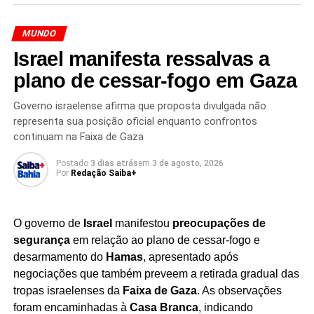
descarta atritos
classificação contábil
, mas envolveu a
omissão
deliberada de passivos
, ressaltando que a
MUNDO
responsabilidade pelas demonstrações financeiras cabe
Israel manifesta ressalvas a
à empresa e aos seus auditores independentes.
plano de cessar-fogo em Gaza
Maluhy também revelou que
o Itaú interrompeu
operações com a Americanas antes da divulgação da
Governo israelense afirma que proposta divulgada não
representa sua posição oficial enquanto confrontos
fraude
, após identificar a necessidade de informações
continuam na Faixa de Gaza
que, segundo ele, não foram devidamente apresentadas
pela companhia. O executivo explicou ainda que
Postado
3 dias atrás
em
3 de agosto, 2026
documentos enviados pelos bancos aos auditores
Por
Redação Saiba+
servem como apoio às auditorias e não representam
qualquer participação na elaboração da contabilidade da
O governo de
Israel
manifestou
preocupações de
empresa.
segurança
em relação ao plano de cessar-fogo e
O caso segue sendo investigado pela
Polícia Federal
,
desarmamento do
Hamas
, apresentado após
que ampliou as apurações sobre a fraude bilionária por
negociações que também preveem a retirada gradual das
meio de novas fases da Operação Disclosure. As
tropas israelenses da
Faixa de Gaza
. As observações
investigações incluem o cumprimento de mandados de
foram encaminhadas à
Casa Branca
, indicando