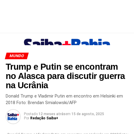
MUNDO
Trump e Putin se encontram
no Alasca para discutir guerra
na Ucrânia
Donald Trump e Vladimir Putin em encontro em Helsinki em
2018 Foto: Brendan Smialowski/AFP
Postado
12 meses atrás
em
15 de agosto, 2025
Por
Redação Saiba+