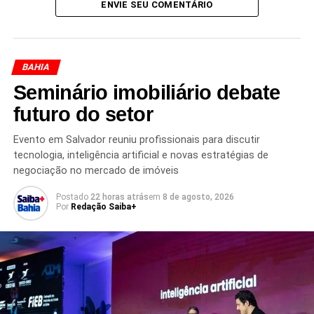
Redação Saiba+
ENVIE SEU COMENTÁRIO
BAHIA
Seminário imobiliário debate
futuro do setor
TÓPICOS RELACIONADOS
ACIDENTE PITUBA
ALBA
Evento em Salvador reuniu profissionais para discutir
AMPUTAÇÃO
ASSEMBLEIA LEGISLATIVA DA BAHIA
tecnologia, inteligência artificial e novas estratégias de
ATROPELAMENTO SALVADOR
CLEYDSON CARDOSO COSTA FILHO
DÉBORA SANTANA
negociação no mercado de imóveis
MARATONISTA EMERSON PINHEIRO
PEDRO TAVARES
PRÓTESE
Postado
22 horas atrás
em
8 de agosto, 2026
Por
Redação Saiba+
PRÓXIMO
Polícia Civil cumpre mandados contra suspeitos
de armazenar pornografia infantojuvenil em
Salvador
NÃO PERCA
Facções disputam território e ampliam domínio
em áreas turísticas de Salvador