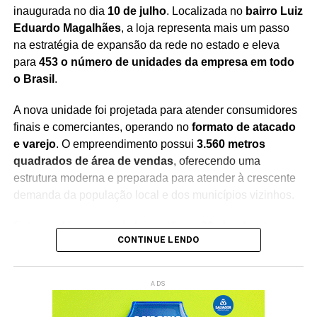
inaugurada no dia
10 de julho
. Localizada no
bairro Luiz
Eduardo Magalhães
, a loja representa mais um passo
Redação Saiba+
na estratégia de expansão da rede no estado e eleva
para
453 o número de unidades da empresa em todo
o Brasil
.
A nova unidade foi projetada para atender consumidores
finais e comerciantes, operando no
formato de atacado
e varejo
. O empreendimento possui
3.560 metros
quadrados de área de vendas
, oferecendo uma
estrutura moderna e preparada para atender à crescente
demanda da população local e dos municípios vizinhos.
Entre os diferenciais da loja estão os
20 checkouts
, que
CONTINUE LENDO
garantem maior agilidade no atendimento, além de um
estacionamento com
166 vagas
, proporcionando mais
conforto e comodidade aos clientes durante as compras.
ADS
Com a inauguração, a empresa chega à
15ª unidade na