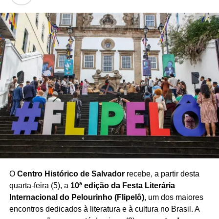
setor diante de um cenário de rápidas mudanças, no qual
o domínio de ferramentas digitais e o uso estratégico da
inteligência artificial no mercado imobiliário
ganham
espaço nas relações entre corretores, empresas e
consumidores.
O seminário também destacou a importância da
capacitação profissional para acompanhar as novas
demandas do mercado e utilizar a tecnologia como aliada
na construção de estratégias mais eficientes de
negociação e atendimento.
Com a realização do encontro,
Salvador se consolida
como espaço de debate sobre inovação e tendências
para o mercado imobiliário baiano
, aproximando
O
Centro Histórico de Salvador
recebe, a partir desta
profissionais e empresas em torno dos desafios e
quarta-feira (5), a
10ª edição da Festa Literária
oportunidades trazidos pela transformação digital.
Internacional do Pelourinho (Flipelô)
, um dos maiores
encontros dedicados à literatura e à cultura no Brasil. A