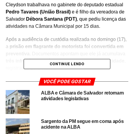
Cleydson trabalhava no gabinete do deputado estadual
Pedro Tavares (União Brasil)
e é filho da vereadora de
Salvador
Débora Santana (PDT)
, que pediu licença das
atividades na Câmara Municipal por 15 dias.
Após a audiência de custódia realizada no domingo (17),
a
prisão em flagrante do motorista foi convertida em
preventiva
. Documentos apontam que ele já acumulava
três infrações de trânsito por excesso de velocidade
,
CONTINUE LENDO
registradas pela Transalvador.
Emerson teve a perna
VOCÊ PODE GOSTAR
ALBA e Câmara de Salvador retomam
amputada e sonha em voltar a
atividades legislativas
correr
O maratonista
Emerson Pinheiro
, atropelado na Pituba,
Sargento da PM segue em coma após
acidente na ALBA
teve a
perna direita amputada
. Ele foi
extubado no