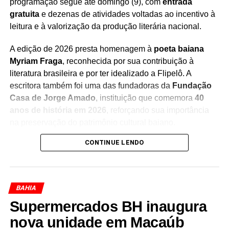
programação segue até domingo (9), com
entrada
gratuita
e dezenas de atividades voltadas ao incentivo à
leitura e à valorização da produção literária nacional.
Redação Saiba+
A edição de 2026 presta homenagem à
poeta baiana
Myriam Fraga
, reconhecida por sua contribuição à
literatura brasileira e por ter idealizado a Flipelô. A
escritora também foi uma das fundadoras da
Fundação
Casa de Jorge Amado
, instituição que comemora
40
anos de história em 2026
, reforçando sua importância
na preservação do patrimônio cultural baiano.
CONTINUE LENDO
Durante os cinco dias de evento, moradores e turistas
poderão participar de uma programação diversificada,
que inclui
mesas de debates, bate-papos com
escritores, lançamentos de livros, oficinas, saraus,
BAHIA
contações de histórias, exposições, apresentações
Supermercados BH inaugura
musicais e atividades especiais para crianças e
jovens
nova unidade em Macaúb
. A iniciativa busca aproximar o público da