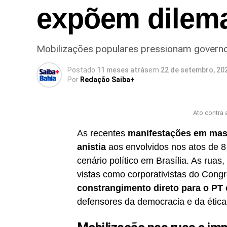
expõem dilema
Mobilizações populares pressionam governo
Postado
11 meses atrás
em
22 de setembro, 20
Por
Redação Saiba+
Ato contra 
As recentes
manifestações em mas
anistia
aos envolvidos nos atos de 8
cenário político em Brasília. As rua
vistas como corporativistas do Cong
constrangimento direto para o PT 
defensores da democracia e da ética