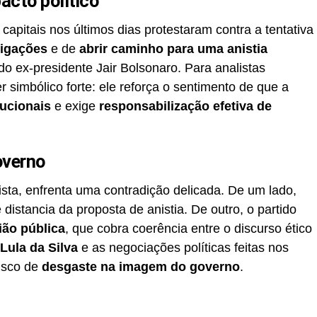
acto político
apitais nos últimos dias protestaram contra a tentativa
tigações
e de
abrir caminho para uma anistia
do ex-presidente Jair Bolsonaro. Para analistas
 simbólico forte: ele reforça o sentimento de que a
tucionais
e exige
responsabilização efetiva de
overno
nista, enfrenta uma contradição delicada. De um lado,
 distancia da proposta de anistia. De outro, o partido
ião pública
, que cobra coerência entre o discurso ético
 Lula da Silva
e as negociações políticas feitas nos
isco de
desgaste na imagem do governo
.