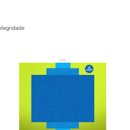
ntegridade
ADS