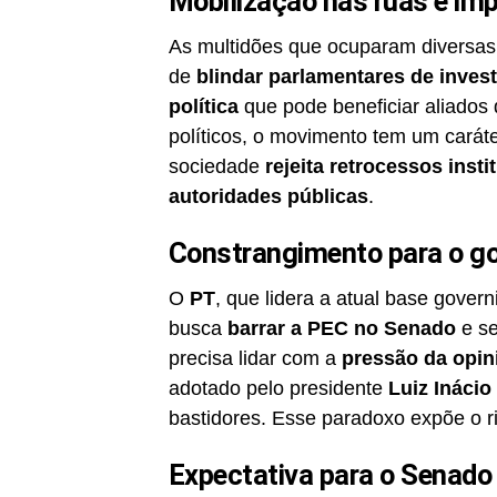
Mobilização nas ruas e imp
As multidões que ocuparam diversas c
de
blindar parlamentares de inves
política
que pode beneficiar aliados 
políticos, o movimento tem um caráter
sociedade
rejeita retrocessos insti
autoridades públicas
.
Constrangimento para o g
O
PT
, que lidera a atual base gover
busca
barrar a PEC no Senado
e se
precisa lidar com a
pressão da opin
adotado pelo presidente
Luiz Inácio
bastidores. Esse paradoxo expõe o r
Expectativa para o Senado