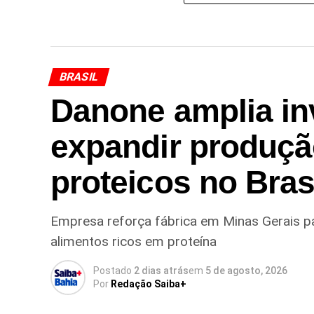
BRASIL
Danone amplia in
expandir produçã
proteicos no Bras
Empresa reforça fábrica em Minas Gerais p
alimentos ricos em proteína
Postado
2 dias atrás
em
5 de agosto, 2026
Por
Redação Saiba+