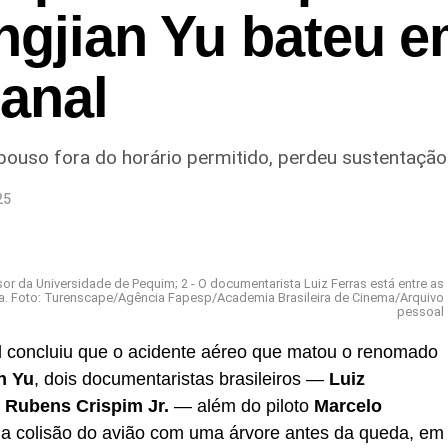
ngjian Yu bateu 
tanal
pouso fora do horário permitido, perdeu sustentaçã
25
ssor da Universidade de Pequim; 2 - O documentarista Luiz Ferras está entre as
reira. Foto: Turenscape/Agência Fapesp/Academia Brasileira de Cinema/Arquivo
pessoal
ul concluiu que o acidente aéreo que matou o renomado
n Yu
, dois documentaristas brasileiros —
Luiz
e
Rubens Crispim Jr.
— além do piloto
Marcelo
ela colisão do avião com uma árvore antes da queda, em