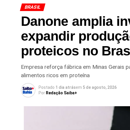
BRASIL
Danone amplia in
expandir produçã
proteicos no Bras
Empresa reforça fábrica em Minas Gerais p
alimentos ricos em proteína
Postado
1 dia atrás
em
5 de agosto, 2026
Por
Redação Saiba+