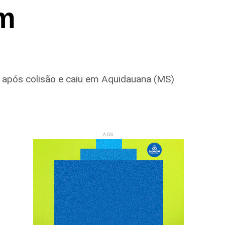
em
o após colisão e caiu em Aquidauana (MS)
ADS