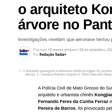
o arquiteto Ko
árvore no Pan
Investigações revelam que aeronave tentou 
Postado
10 meses atrás
em
28 de setembro, 20
Por
Redação Saiba+
1 - O arquiteto paisagista e urbanista chinês Kongjian Yu, profe
vítimas; 3 - Cineasta Rubens Crispim 4 - Piloto Marcelo Pe
A Polícia Civil de Mato Grosso do S
arquiteto e urbanista chinês
Kongjia
Fernando Feres da Cunha Ferraz
Pereira de Barros
, foi provocado p