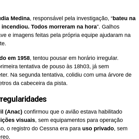
udia Medina
, responsável pela investigação, “
bateu na
e incendiou. Todos morreram na hora
”. Galhos
e e imagens feitas pela própria equipe ajudaram na
te.
ado em 1958
, tentou pousar em horário irregular.
 primeira tentativa de pouso às 18h03, já sem
eter. Na segunda tentativa, colidiu com uma árvore de
tros da cabeceira da pista.
rregularidades
il (Anac)
confirmou que o avião estava habilitado
ições visuais
, sem equipamentos para operação
o, o registro do Cessna era para
uso privado
, sem
éreo.