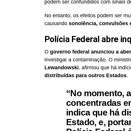
podem ser confundidos com sinais 
No entanto, os efeitos podem ser mui
causando
sonolência, convulsões e
Polícia Federal abre in
O
governo federal anunciou a abert
investigar a contaminação. O minist
Lewandowski
, afirmou que há indí
distribuídas para outros Estados
.
“No momento, a
concentradas e
indica que há di
Estado, e, port