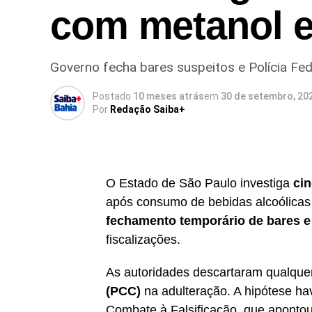
com metanol 
Governo fecha bares suspeitos e Polícia Fed
Postado
10 meses atrás
em
30 de setembro, 20
Por
Redação Saiba+
O Estado de São Paulo investiga
cin
após consumo de bebidas alcoólicas
fechamento temporário de bares e
fiscalizações.
As autoridades descartaram qualqu
(PCC)
na adulteração. A hipótese hav
Combate à Falsificação, que apontou