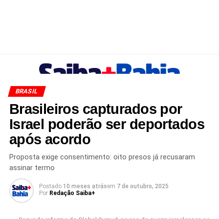
BRASIL
Brasileiros capturados por
Israel poderão ser deportados
após acordo
Proposta exige consentimento: oito presos já recusaram
assinar termo
Postado
10 meses atrás
em
7 de outubro, 2025
Por
Redação Saiba+