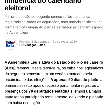
influência do calendário
eleitoral
Além de aumentar a capacidade produtiva,
os
investimentos devem contribuir para o fortalecimento
Primeira sessão do segundo semestre teve presença
da operação brasileira
, considerada estratégica para os
registrada de todos os deputados, mas maioria participou de
planos de crescimento da multinacional. A meta é fazer
forma remota enquanto pautas estratégicas ganham espaço
com que o desempenho da Danone no Brasil avance em
na Assembleia.
ritmo superior ao registrado pela matriz francesa nos
Postado
4 dias atrás
em
4 de agosto, 2026
próximos anos.
Por
Redação Saiba+
O mercado de alimentos funcionais e proteicos tem
apresentado crescimento consistente no país,
A
Assembleia Legislativa do Estado do Rio de Janeiro
impulsionado por consumidores interessados em hábitos
(Alerj)
retomou, nesta terça-feira, os trabalhos legislativos
de vida mais saudáveis.
Com a expansão da produção,
do segundo semestre em um cenário marcado pela
a Danone busca atender à demanda crescente e
proximidade das eleições.
A apenas 60 dias do pleito
, a
consolidar sua liderança em uma categoria que
primeira sessão após o recesso parlamentar registrou a
ganha cada vez mais espaço nas gôndolas e na
presença dos
70 deputados estaduais
, embora a maior
preferência dos brasileiros.
parte tenha participado remotamente, deixando o plenário
com baixa ocupação.