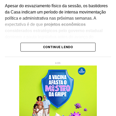
Apesar do esvaziamento físico da sessão, os bastidores
da Casa indicam um período de intensa movimentação
Redação Saiba+
política e administrativa nas próximas semanas. A
expectativa é de que
projetos econômicos
considerados estratégicos pelo governo estadual
dominem a pauta legislativa antes do avanço do
calendário eleitoral.
CONTINUE LENDO
Outro tema que deve mobilizar as discussões na Alerj é a
análise das
indicações para a Agência Reguladora de
ADS
Transportes do Estado do Rio de Janeiro (Agetransp)
,
além da disputa pela escolha de um novo integrante do
Tribunal de Contas do Estado do Rio de Janeiro
(TCE-RJ)
. Ambos os assuntos são considerados
relevantes para o funcionamento da administração
pública e devem concentrar a atenção dos parlamentares.
O período pré-eleitoral tende a influenciar o ritmo das
votações e das articulações políticas
, uma vez que