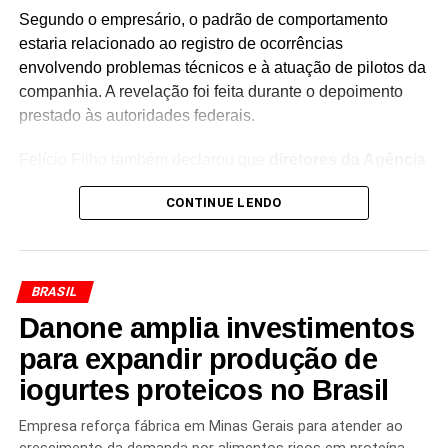
Segundo o empresário, o padrão de comportamento
estaria relacionado ao registro de ocorrências
envolvendo problemas técnicos e à atuação de pilotos da
companhia. A revelação foi feita durante o depoimento
prestado às autoridades federais.
Felício Filho também declarou que
diretores da Agência
Nacional de Aviação Civil (Anac)
teriam feito alertas
CONTINUE LENDO
diretamente a ele, ao longo dos anos, sobre o
comportamento adotado por pilotos da empresa.
De acordo com o relato apresentado à Polícia Federal, os
BRASIL
avisos teriam chamado a atenção para uma possível
Danone amplia investimentos
prática de
não registrar adequadamente determinadas
falhas técnicas
. A informação passou a integrar o
para expandir produção de
conjunto de elementos analisados pelas autoridades no
iogurtes proteicos no Brasil
curso da investigação.
Empresa reforça fábrica em Minas Gerais para atender ao
O empresário foi
indiciado no caso relacionado à