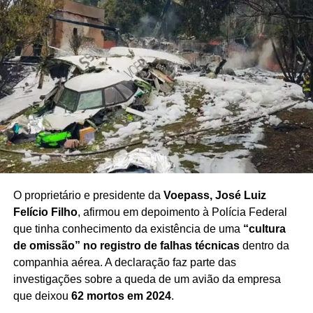
situações de conflito.
Redação Saiba+
O proprietário e presidente da
Voepass, José Luiz
TÓPICOS RELACIONADOS
Felício Filho
, afirmou em depoimento à Polícia Federal
PRÓXIMO
que tinha conhecimento da existência de uma
“cultura
Isenção do Imposto de Renda: última cartada do
de omissão” no registro de falhas técnicas
dentro da
governo?
companhia aérea. A declaração faz parte das
NÃO PERCA
investigações sobre a queda de um avião da empresa
SP investiga mortes por intoxicação com metanol
que deixou
62 mortos em 2024
.
em bebidas