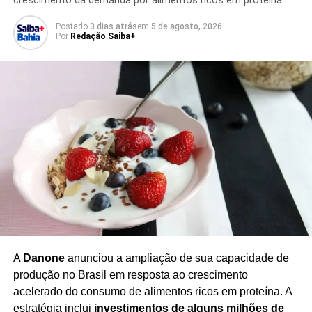
crescimento da demanda por alimentos ricos em proteína
queda da aeronave da Voepass
, acidente que ocorreu
em 2024 e provocou a morte de todas as 62 pessoas que
Postado
3 dias atrás
em
5 de agosto, 2026
Por
Redação Saiba+
estavam a bordo.
As declarações prestadas por Felício Filho deverão ser
consideradas no contexto das investigações que buscam
esclarecer as circunstâncias do acidente e possíveis
responsabilidades relacionadas à segurança operacional
da companhia.
O caso também coloca em evidência os procedimentos
adotados pelas empresas aéreas para
identificação,
comunicação e registro de falhas técnicas
, além do
papel dos órgãos responsáveis pela fiscalização da
aviação civil no Brasil.
A
Danone
anunciou a ampliação de sua capacidade de
produção no Brasil em resposta ao crescimento
acelerado do consumo de alimentos ricos em proteína. A
estratégia inclui
investimentos de alguns milhões de