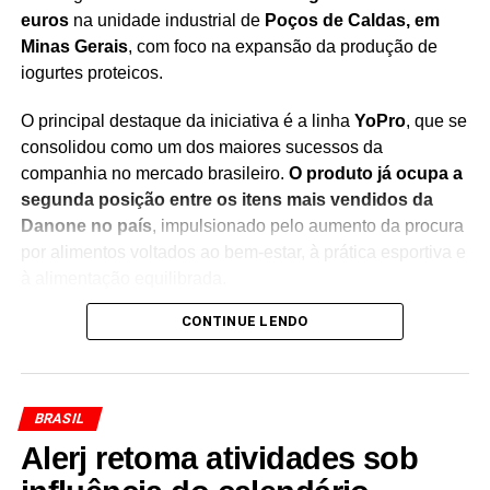
Redação Saiba+
euros
na unidade industrial de
Poços de Caldas, em
Minas Gerais
, com foco na expansão da produção de
iogurtes proteicos.
O principal destaque da iniciativa é a linha
YoPro
, que se
consolidou como um dos maiores sucessos da
companhia no mercado brasileiro.
O produto já ocupa a
segunda posição entre os itens mais vendidos da
Danone no país
, impulsionado pelo aumento da procura
por alimentos voltados ao bem-estar, à prática esportiva e
à alimentação equilibrada.
CONTINUE LENDO
Segundo o CEO da Danone Brasil,
Tiago Santos
, a
decisão acompanha uma transformação no perfil dos
consumidores, que têm buscado cada vez mais produtos
com alto teor de proteína e benefícios nutricionais. A
BRASIL
expectativa da empresa é fortalecer sua presença no
Alerj retoma atividades sob
segmento e ampliar sua participação em um mercado que
segue em expansão.