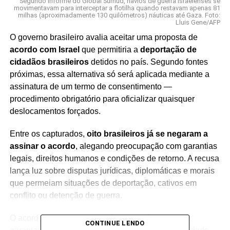
Segundo informe do Global Sumud, navios de guerra israelenses se
movimentavam para interceptar a flotilha quando restavam apenas 81
milhas (aproximadamente 130 quilômetros) náuticas até Gaza. Foto:
Lluis Gene/AFP
O governo brasileiro avalia aceitar uma proposta de
acordo com Israel
que permitiria a
deportação de
cidadãos brasileiros
detidos no país. Segundo fontes
próximas, essa alternativa só será aplicada mediante a
assinatura de um termo de consentimento —
procedimento obrigatório para oficializar quaisquer
deslocamentos forçados.
Entre os capturados,
oito brasileiros já se negaram a
assinar o acordo
, alegando preocupação com garantias
legais, direitos humanos e condições de retorno. A recusa
lança luz sobre disputas jurídicas, diplomáticas e morais
que permeiam situações de deportação, cativos em
conflito ou detenção de guerra.
O acordo, se ativado, deverá incluir cláusulas que
CONTINUE LENDO