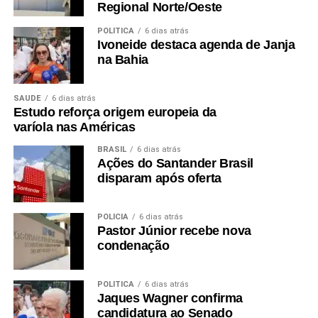
Regional Norte/Oeste
POLÍTICA
6 dias atrás
Ivoneide destaca agenda de Janja
na Bahia
SAÚDE
6 dias atrás
Estudo reforça origem europeia da
varíola nas Américas
BRASIL
6 dias atrás
Ações do Santander Brasil
disparam após oferta
POLÍCIA
6 dias atrás
Pastor Júnior recebe nova
condenação
POLÍTICA
6 dias atrás
Jaques Wagner confirma
candidatura ao Senado