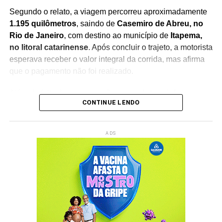
Segundo o relato, a viagem percorreu aproximadamente
1.195 quilômetros
, saindo de
Casemiro de Abreu, no
Rio de Janeiro
, com destino ao município de
Itapema,
no litoral catarinense
. Após concluir o trajeto, a motorista
esperava receber o valor integral da corrida, mas afirma
que o pagamento não foi realizado.
Além da falta de remuneração,
a condutora informou
CONTINUE LENDO
que teve um desconto de R$ 707,95 referente às taxas
da plataforma
, o que aumentou ainda mais o prejuízo
financeiro. Como se não bastasse, ela também relatou
ADS
que
sua conta foi desativada
, impedindo a continuidade
das atividades como motorista parceira.
O episódio gerou ampla repercussão nas redes sociais e
reacendeu o debate sobre
a relação entre motoristas de
aplicativo e plataformas digitais
, especialmente em
casos envolvendo pagamentos, bloqueios de contas e
mecanismos de suporte aos trabalhadores.