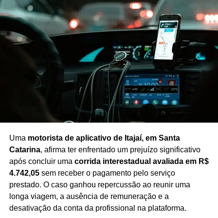
econômico e institucional avancem antes da
intensificação do processo eleitoral.
Com a retomada das atividades, a Assembleia entra em
uma fase decisiva para a apreciação de matérias de
impacto para o estado, em um contexto de maior atenção
às negociações políticas e à definição de pautas
prioritárias até a realização das eleições.
Redação Saiba+
Uma
motorista de aplicativo de Itajaí, em Santa
Catarina
, afirma ter enfrentado um prejuízo significativo
após concluir uma
corrida interestadual avaliada em R$
4.742,05
sem receber o pagamento pelo serviço
prestado. O caso ganhou repercussão ao reunir uma
longa viagem, a ausência de remuneração e a
desativação da conta da profissional na plataforma.