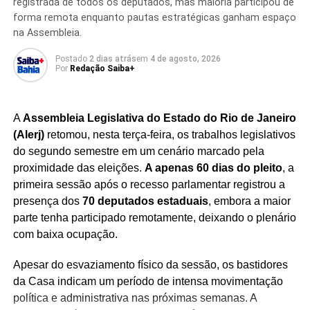
registrada de todos os deputados, mas maioria participou de
planos de crescimento da multinacional. A meta é fazer
forma remota enquanto pautas estratégicas ganham espaço
com que o desempenho da Danone no Brasil avance em
na Assembleia.
ritmo superior ao registrado pela matriz francesa nos
Postado
2 dias atrás
em
4 de agosto, 2026
próximos anos.
Por
Redação Saiba+
O mercado de alimentos funcionais e proteicos tem
apresentado crescimento consistente no país,
A
Assembleia Legislativa do Estado do Rio de Janeiro
impulsionado por consumidores interessados em hábitos
(Alerj)
retomou, nesta terça-feira, os trabalhos legislativos
de vida mais saudáveis.
Com a expansão da produção,
do segundo semestre em um cenário marcado pela
a Danone busca atender à demanda crescente e
proximidade das eleições.
A apenas 60 dias do pleito
, a
consolidar sua liderança em uma categoria que
primeira sessão após o recesso parlamentar registrou a
ganha cada vez mais espaço nas gôndolas e na
presença dos
70 deputados estaduais
, embora a maior
preferência dos brasileiros.
parte tenha participado remotamente, deixando o plenário
com baixa ocupação.
Apesar do esvaziamento físico da sessão, os bastidores
da Casa indicam um período de intensa movimentação
Redação Saiba+
política e administrativa nas próximas semanas. A