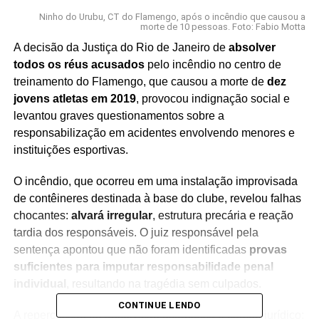
Ninho do Urubu, CT do Flamengo, após o incêndio que causou a
morte de 10 pessoas. Foto: Fabio Motta
A decisão da Justiça do Rio de Janeiro de
absolver
todos os réus acusados
pelo incêndio no centro de
treinamento do Flamengo, que causou a morte de
dez
jovens atletas em 2019
, provocou indignação social e
levantou graves questionamentos sobre a
responsabilização em acidentes envolvendo menores e
instituições esportivas.
O incêndio, que ocorreu em uma instalação improvisada
de contêineres destinada à base do clube, revelou falhas
chocantes:
alvará irregular
, estrutura precária e reação
tardia dos responsáveis. O juiz responsável pela
sentença apontou que não foram identificadas
provas
suficientes para imputar responsabilidade penal
individual
, resultando na tragédia sem culpados.
CONTINUE LENDO
A repercussão da absolvição ultrapassa o campo jurídico: