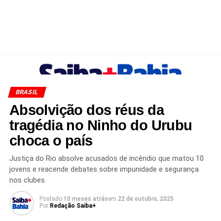
BRASIL
Absolvição dos réus da
tragédia no Ninho do Urubu
choca o país
Justiça do Rio absolve acusados de incêndio que matou 10
jovens e reacende debates sobre impunidade e segurança
nos clubes
Postado
10 meses atrás
em
22 de outubro, 2025
Por
Redação Saiba+