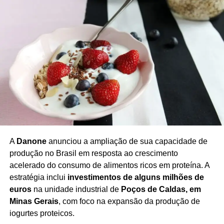
pública suscita reformas e o alcance real do sistema
penal em garantir justiça às vítimas.
Redação Saiba+
A
Danone
anunciou a ampliação de sua capacidade de
produção no Brasil em resposta ao crescimento
TÓPICOS RELACIONADOS
ABSOLVIÇÃO RÉUS FLAMENGO
acelerado do consumo de alimentos ricos em proteína. A
ALOJAMENTO JOVENS ATLETAS
IMPUNIDADE ESPORTIVA
estratégia inclui
investimentos de alguns milhões de
INCÊNDIO CT FLAMENGO
JUSTIÇA RIO DE JANEIRO
RESPONSABILIDADE PENAL ESPORTIVA
euros
na unidade industrial de
Poços de Caldas, em
SEGURANÇA NO FUTEBOL DE BASE
Minas Gerais
, com foco na expansão da produção de
TRAGÉDIA NINHO DO URUBU
iogurtes proteicos.
VÍTIMAS INCÊNDIO NINHO DO URUBU