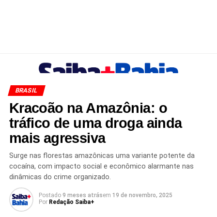
BRASIL
Kracoão na Amazônia: o
tráfico de uma droga ainda
mais agressiva
Surge nas florestas amazônicas uma variante potente da
cocaína, com impacto social e econômico alarmante nas
dinâmicas do crime organizado.
Postado
9 meses atrás
em
19 de novembro, 2025
Por
Redação Saiba+