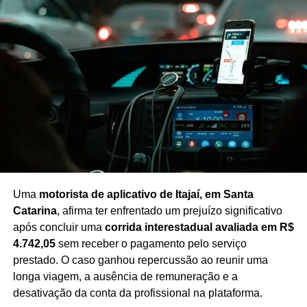
econômico e institucional avancem antes da
intensificação do processo eleitoral.
Com a retomada das atividades, a Assembleia entra em
uma fase decisiva para a apreciação de matérias de
impacto para o estado, em um contexto de maior atenção
às negociações políticas e à definição de pautas
prioritárias até a realização das eleições.
Redação Saiba+
Uma
motorista de aplicativo de Itajaí, em Santa
Catarina
, afirma ter enfrentado um prejuízo significativo
após concluir uma
corrida interestadual avaliada em R$
4.742,05
sem receber o pagamento pelo serviço
prestado. O caso ganhou repercussão ao reunir uma
longa viagem, a ausência de remuneração e a
desativação da conta da profissional na plataforma.