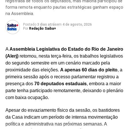
registrada de todos os deputados, mas maioria participou de
planos de crescimento da multinacional. A meta é fazer
forma remota enquanto pautas estratégicas ganham espaço
com que o desempenho da Danone no Brasil avance em
na Assembleia.
ritmo superior ao registrado pela matriz francesa nos
Postado
3 dias atrás
em
4 de agosto, 2026
próximos anos.
Por
Redação Saiba+
O mercado de alimentos funcionais e proteicos tem
apresentado crescimento consistente no país,
A
Assembleia Legislativa do Estado do Rio de Janeiro
impulsionado por consumidores interessados em hábitos
(Alerj)
retomou, nesta terça-feira, os trabalhos legislativos
de vida mais saudáveis.
Com a expansão da produção,
do segundo semestre em um cenário marcado pela
a Danone busca atender à demanda crescente e
proximidade das eleições.
A apenas 60 dias do pleito
, a
consolidar sua liderança em uma categoria que
primeira sessão após o recesso parlamentar registrou a
ganha cada vez mais espaço nas gôndolas e na
presença dos
70 deputados estaduais
, embora a maior
preferência dos brasileiros.
parte tenha participado remotamente, deixando o plenário
com baixa ocupação.
Apesar do esvaziamento físico da sessão, os bastidores
da Casa indicam um período de intensa movimentação
Redação Saiba+
política e administrativa nas próximas semanas. A