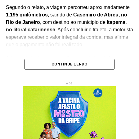
Segundo o relato, a viagem percorreu aproximadamente
1.195 quilômetros
, saindo de
Casemiro de Abreu, no
Rio de Janeiro
, com destino ao município de
Itapema,
no litoral catarinense
. Após concluir o trajeto, a motorista
esperava receber o valor integral da corrida, mas afirma
que o pagamento não foi realizado.
Além da falta de remuneração,
a condutora informou
CONTINUE LENDO
que teve um desconto de R$ 707,95 referente às taxas
da plataforma
, o que aumentou ainda mais o prejuízo
financeiro. Como se não bastasse, ela também relatou
ADS
que
sua conta foi desativada
, impedindo a continuidade
das atividades como motorista parceira.
O episódio gerou ampla repercussão nas redes sociais e
reacendeu o debate sobre
a relação entre motoristas de
aplicativo e plataformas digitais
, especialmente em
casos envolvendo pagamentos, bloqueios de contas e
mecanismos de suporte aos trabalhadores.