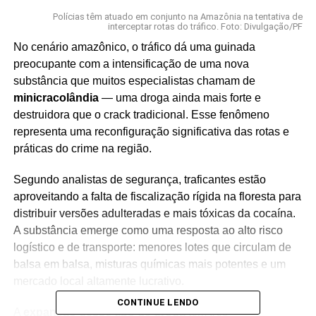
Polícias têm atuado em conjunto na Amazônia na tentativa de
interceptar rotas do tráfico. Foto: Divulgação/PF
No cenário amazônico, o tráfico dá uma guinada
preocupante com a intensificação de uma nova
substância que muitos especialistas chamam de
minicracolândia
— uma droga ainda mais forte e
destruidora que o crack tradicional. Esse fenômeno
representa uma reconfiguração significativa das rotas e
práticas do crime na região.
Segundo analistas de segurança, traficantes estão
aproveitando a falta de fiscalização rígida na floresta para
distribuir versões adulteradas e mais tóxicas da cocaína.
A substância emerge como uma resposta ao alto risco
logístico e de transporte: menores lotes que circulam de
balsa em balsa, misturas químicas mais potentes e um
mercado local altamente lucrativo.
CONTINUE LENDO
A
expansão desse tipo de droga
tem três