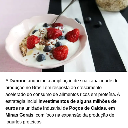
Especialistas afirmam que combater esse novo tipo de
tráfico exige políticas integradas: não basta apenas ação
policial. É necessário reforçar programas de prevenção
de uso de drogas nas comunidades ribeirinhas, ampliar a
infraestrutura de controle nas rotas fluviais e intensificar a
cooperação entre os órgãos ambientais e de segurança.
Caso as autoridades ignorem essa ameaça, a Amazônia
pode se tornar palco de uma epidemia silenciosa, em que
a devastação não é só ambiental, mas também social. O
desafio agora é criar estratégias de longo prazo para
desarticular esse modelo emergente — antes que a
A
Danone
anunciou a ampliação de sua capacidade de
minicracolândia se torne um problema institucionalizado.
produção no Brasil em resposta ao crescimento
acelerado do consumo de alimentos ricos em proteína. A
estratégia inclui
investimentos de alguns milhões de
euros
na unidade industrial de
Poços de Caldas, em
Redação Saiba+
Minas Gerais
, com foco na expansão da produção de
iogurtes proteicos.