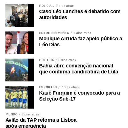
POLÍCIA
7 dias atrás
Caso Léo Lanches é debatido com
autoridades
ENTRETENIMENTO
7 dias atrás
Monique Arruda faz apelo público a
Léo Dias
POLÍTICA
6 dias atrás
Bahia abre convenção nacional
que confirma candidatura de Lula
ESPORTES
7 dias atrás
Kauê Furquim é convocado para a
Seleção Sub-17
MUNDO
7 dias atrás
Avião da TAP retorna a Lisboa
após emergência