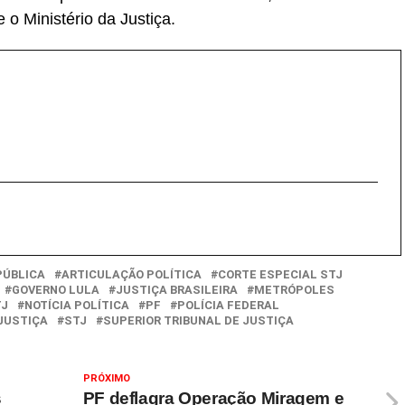
 Ministério da Justiça.
PÚBLICA
ARTICULAÇÃO POLÍTICA
CORTE ESPECIAL STJ
GOVERNO LULA
JUSTIÇA BRASILEIRA
METRÓPOLES
TJ
NOTÍCIA POLÍTICA
PF
POLÍCIA FEDERAL
JUSTIÇA
STJ
SUPERIOR TRIBUNAL DE JUSTIÇA
PRÓXIMO
s
PF deflagra Operação Miragem e