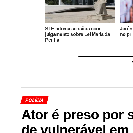
STF retoma sessões com
Jerôn
julgamento sobre Lei Maria da
no pr
Penha
POLÍCIA
Ator é preso por 
de vulnerável em