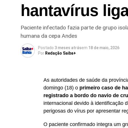
hantavírus lig
Paciente infectado fazia parte de grupo i
humana da cepa Andes
Postado
3 meses atrás
em
18 de maio, 2026
Por
Redação Saiba+
As autoridades de saúde da provínci
domingo (18) o
primeiro caso de ha
registrado a bordo do navio de cr
internacional devido à identificação 
perigosas do vírus por apresentar re
O paciente confirmado integra um g