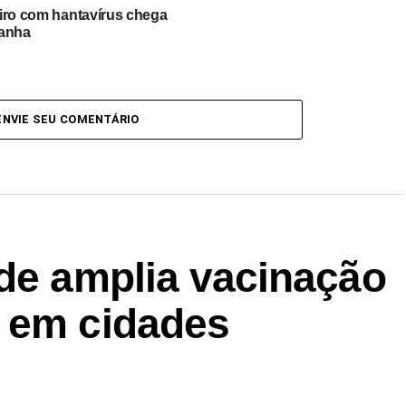
iro com hantavírus chega
anha
ENVIE SEU COMENTÁRIO
úde amplia vacinação
 em cidades