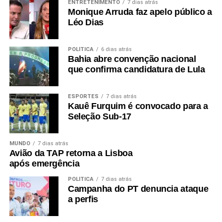
ENTRETENIMENTO
7 dias atrás
Monique Arruda faz apelo público a
Léo Dias
POLÍTICA
6 dias atrás
Bahia abre convenção nacional
que confirma candidatura de Lula
ESPORTES
7 dias atrás
Kauê Furquim é convocado para a
Seleção Sub-17
MUNDO
7 dias atrás
Avião da TAP retorna a Lisboa
após emergência
POLÍTICA
7 dias atrás
Campanha do PT denuncia ataque
a perfis