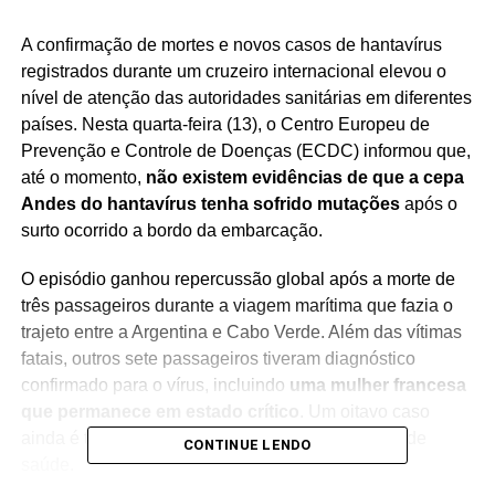
A confirmação de mortes e novos casos de hantavírus
registrados durante um cruzeiro internacional elevou o
nível de atenção das autoridades sanitárias em diferentes
países. Nesta quarta-feira (13), o Centro Europeu de
Prevenção e Controle de Doenças (ECDC) informou que,
até o momento,
não existem evidências de que a cepa
Andes do hantavírus tenha sofrido mutações
após o
surto ocorrido a bordo da embarcação.
O episódio ganhou repercussão global após a morte de
três passageiros durante a viagem marítima que fazia o
trajeto entre a Argentina e Cabo Verde. Além das vítimas
fatais, outros sete passageiros tiveram diagnóstico
confirmado para o vírus, incluindo
uma mulher francesa
que permanece em estado crítico
. Um oitavo caso
ainda é tratado como provável pelas autoridades de
CONTINUE LENDO
saúde.