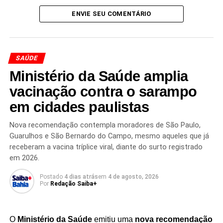
principalmente pelo contato com fezes, urina ou saliva de
ENVIE SEU COMENTÁRIO
roedores infectados. Os sintomas iniciais incluem febre,
dores musculares, fadiga e dificuldade respiratória,
podendo evoluir rapidamente para quadros pulmonares
severos.
SAÚDE
Ministério da Saúde amplia
Especialistas destacam que, embora o surto tenha
vacinação contra o sarampo
causado preocupação,
não existe indicação de
pandemia ou disseminação descontrolada
neste
em cidades paulistas
momento. Ainda assim, o caso é acompanhado de perto
Nova recomendação contempla moradores de São Paulo,
por autoridades internacionais devido ao risco sanitário e
Guarulhos e São Bernardo do Campo, mesmo aqueles que já
ao elevado fluxo de passageiros entre países.
receberam a vacina tríplice viral, diante do surto registrado
em 2026.
Postado
4 dias atrás
em
4 de agosto, 2026
Por
Redação Saiba+
Redação Saiba+
O
Ministério da Saúde
emitiu uma
nova recomendação