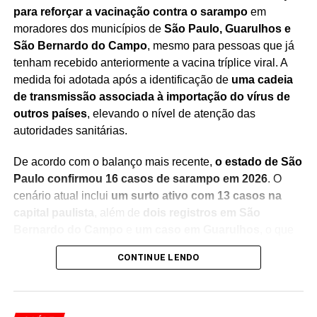
para reforçar a vacinação contra o sarampo
em
moradores dos municípios de
São Paulo, Guarulhos e
São Bernardo do Campo
, mesmo para pessoas que já
tenham recebido anteriormente a vacina tríplice viral. A
TÓPICOS RELACIONADOS
ALERTA SANITÁRIO
ARGENTINA
medida foi adotada após a identificação de
uma cadeia
CABO VERDE
CASOS DE HANTAVÍRUS
CEPA ANDES
de transmissão associada à importação do vírus de
CRUZEIRO INTERNACIONAL
DOENÇA VIRAL
ECDC
outros países
, elevando o nível de atenção das
ESTADO CRÍTICO
EUROPA
HANTAVÍRUS
MORTES EM CRUZEIRO
PASSAGEIROS INFECTADOS
autoridades sanitárias.
SAÚDE INTERNACIONAL
SURTO DE HANTAVÍRUS
TRANSMISSÃO DO HANTAVÍRUS
VIGILÂNCIA SANITÁRIA
De acordo com o balanço mais recente,
o estado de São
VÍRUS ANDES
VÍRUS EM CRUZEIRO
Paulo confirmou 16 casos de sarampo em 2026
. O
PRÓXIMO
cenário atual inclui
um surto ativo com 13 casos na
SUS vai oferecer teste genético para câncer de
capital paulista
, além de
dois registros em São
mama
Bernardo do Campo
e
um caso em Guarulhos
, o que
NÃO PERCA
motivou a intensificação das ações de prevenção.
Especialistas debatem futuro da mente humana
CONTINUE LENDO
na era digital
A estratégia faz parte da
Campanha de Multivacinação
,
realizada
entre os dias 3 de agosto e 1º de setembro
,
período em que o público-alvo poderá atualizar sua