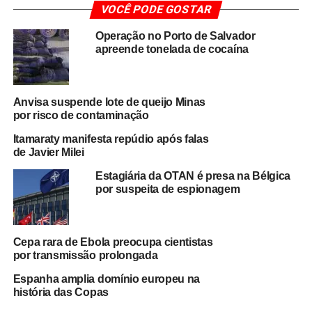
VOCÊ PODE GOSTAR
A situação mobiliza especialistas e órgãos internacionais
devido ao histórico da cepa Andes, considerada uma das
Operação no Porto de Salvador
variantes mais preocupantes do hantavírus por
apreende tonelada de cocaína
apresentar potencial de transmissão entre humanos em
circunstâncias específicas. Apesar disso, o ECDC
reforçou que
não há sinais de alterações genéticas
Anvisa suspende lote de queijo Minas
capazes de indicar maior capacidade de transmissão
por risco de contaminação
ou aumento de agressividade do vírus
.
Itamaraty manifesta repúdio após falas
de Javier Milei
As autoridades sanitárias seguem monitorando os
passageiros e tripulantes que estiveram no cruzeiro,
Estagiária da OTAN é presa na Bélgica
por suspeita de espionagem
enquanto equipes médicas realizam rastreamento de
contatos para evitar novos casos. O episódio também
reacendeu debates sobre protocolos sanitários em
Cepa rara de Ebola preocupa cientistas
viagens marítimas internacionais, especialmente em
por transmissão prolongada
ambientes fechados e com grande circulação de
pessoas.
Espanha amplia domínio europeu na
história das Copas
O hantavírus é uma doença viral grave transmitida