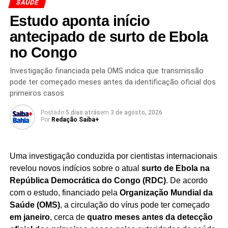
SAÚDE
situação vacinal. A mobilização contempla
crianças a
Estudo aponta início
partir de 6 meses de idade, adolescentes e adultos de
até 59 anos
antecipado de surto de Ebola
, conforme orientação das autoridades de
saúde.
no Congo
O reforço da imunização tem como principal objetivo
Investigação financiada pela OMS indica que transmissão
interromper a circulação do vírus e evitar o avanço do
pode ter começado meses antes da identificação oficial dos
surto
, protegendo especialmente pessoas mais
primeiros casos
vulneráveis à doença. O Ministério da Saúde destaca que
Postado
5 dias atrás
em
3 de agosto, 2026
a vacinação continua sendo a forma mais eficaz de
Por
Redação Saiba+
prevenção contra o sarampo, enfermidade altamente
contagiosa e que pode provocar complicações graves.
Uma investigação conduzida por cientistas internacionais
As equipes de saúde orientam que a população procure
revelou novos indícios sobre o atual
surto de Ebola na
as unidades de vacinação durante a campanha para
República Democrática do Congo (RDC)
. De acordo
verificar a situação da carteira de imunização e, quando
com o estudo, financiado pela
Organização Mundial da
indicado, receber a dose recomendada. A iniciativa
Saúde (OMS)
, a circulação do vírus pode ter começado
integra o conjunto de ações voltadas ao fortalecimento da
em janeiro
, cerca de
quatro meses antes da detecção
cobertura vacinal e ao controle da circulação do vírus no