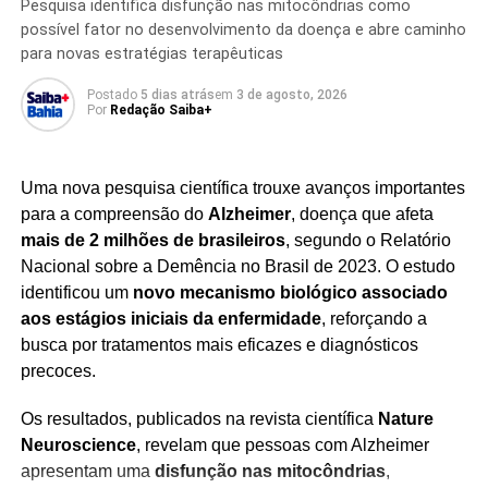
Pesquisa identifica disfunção nas mitocôndrias como
são considerados fundamentais para reduzir a
possível fator no desenvolvimento da doença e abre caminho
propagação do vírus e proteger as populações mais
para novas estratégias terapêuticas
vulneráveis.
Postado
5 dias atrás
em
3 de agosto, 2026
Por
Redação Saiba+
A investigação reforça a importância de investimentos em
sistemas de vigilância, capacidade laboratorial e resposta
rápida a surtos de doenças infecciosas, especialmente
Uma nova pesquisa científica trouxe avanços importantes
em regiões onde o acesso aos serviços de saúde
para a compreensão do
Alzheimer
, doença que afeta
enfrenta desafios estruturais.
mais de 2 milhões de brasileiros
, segundo o Relatório
Nacional sobre a Demência no Brasil de 2023. O estudo
Enquanto as autoridades seguem monitorando a
identificou um
novo mecanismo biológico associado
evolução do cenário, a comunidade científica destaca
aos estágios iniciais da enfermidade
, reforçando a
que
novos estudos serão essenciais para
busca por tratamentos mais eficazes e diagnósticos
compreender a origem da transmissão, aperfeiçoar as
precoces.
ações de controle e fortalecer a preparação para
futuras emergências sanitárias.
Os resultados, publicados na revista científica
Nature
Neuroscience
, revelam que pessoas com Alzheimer
apresentam uma
disfunção nas mitocôndrias
,