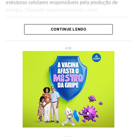
estruturas celulares responsáveis pela produção de
energia. Segundo os pesquisadores, esse
Redação Saiba+
comprometimento pode desempenhar um papel decisivo
na progressão da doença.
CONTINUE LENDO
A investigação aponta que,
logo nas fases iniciais do
Alzheimer, ocorre o acúmulo de placas mitocondriais
ADS
no cérebro
, indicando que o organismo perde a
capacidade de reciclar adequadamente as mitocôndrias
danificadas. Esse processo compromete o funcionamento
das células cerebrais e pode contribuir para o avanço da
degeneração neurológica.
A descoberta representa um importante avanço na
compreensão dos mecanismos envolvidos na
doença
, uma vez que as causas exatas do Alzheimer
ainda são alvo de estudos em todo o mundo. Os
cientistas acreditam que a identificação desse processo
pode favorecer o desenvolvimento de terapias