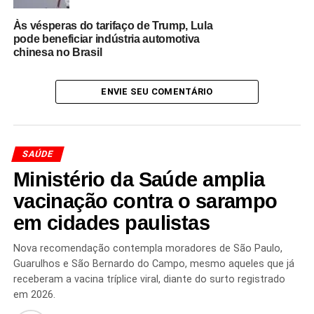
do peso corporal. O segmento tem atraído investimentos
Às vésperas do tarifaço de Trump, Lula
bilionários da indústria farmacêutica em todo o mundo.
pode beneficiar indústria automotiva
chinesa no Brasil
Especialistas destacam que a fabricação local pode
contribuir para ampliar a disponibilidade dos
ENVIE SEU COMENTÁRIO
medicamentos e reduzir a dependência de importações
de produtos acabados. Ao mesmo tempo, a concessão de
incentivos tributários para importação de componentes
estratégicos reforça a importância da cadeia global de
SAÚDE
suprimentos para o desenvolvimento da indústria
Ministério da Saúde amplia
farmacêutica brasileira.
vacinação contra o sarampo
O avanço da produção nacional de medicamentos
em cidades paulistas
para emagrecimento coloca o Brasil em uma posição
de destaque em um dos mercados mais promissores
Nova recomendação contempla moradores de São Paulo,
da área da saúde
, que continua registrando forte
Guarulhos e São Bernardo do Campo, mesmo aqueles que já
expansão e atraindo novos investimentos tecnológicos.
receberam a vacina tríplice viral, diante do surto registrado
em 2026.