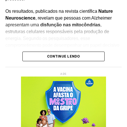
ações de controle e fortalecer a preparação para
futuras emergências sanitárias.
Os resultados, publicados na revista científica
Nature
Neuroscience
, revelam que pessoas com Alzheimer
apresentam uma
disfunção nas mitocôndrias
,
estruturas celulares responsáveis pela produção de
energia. Segundo os pesquisadores, esse
Redação Saiba+
comprometimento pode desempenhar um papel decisivo
na progressão da doença.
CONTINUE LENDO
A investigação aponta que,
logo nas fases iniciais do
Alzheimer, ocorre o acúmulo de placas mitocondriais
ADS
no cérebro
, indicando que o organismo perde a
capacidade de reciclar adequadamente as mitocôndrias
danificadas. Esse processo compromete o funcionamento
das células cerebrais e pode contribuir para o avanço da
degeneração neurológica.
A descoberta representa um importante avanço na
compreensão dos mecanismos envolvidos na