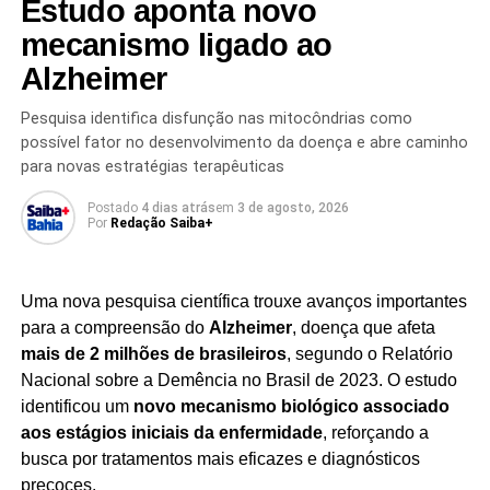
Estudo aponta novo
Segundo os pesquisadores, a identificação tardia da
mecanismo ligado ao
transmissão pode ter contribuído para a disseminação da
Alzheimer
doença, dificultando as estratégias iniciais de contenção.
O diagnóstico precoce e o monitoramento contínuo
Pesquisa identifica disfunção nas mitocôndrias como
são considerados fundamentais para reduzir a
possível fator no desenvolvimento da doença e abre caminho
propagação do vírus e proteger as populações mais
para novas estratégias terapêuticas
vulneráveis.
Postado
4 dias atrás
em
3 de agosto, 2026
Por
Redação Saiba+
A investigação reforça a importância de investimentos em
sistemas de vigilância, capacidade laboratorial e resposta
rápida a surtos de doenças infecciosas, especialmente
Uma nova pesquisa científica trouxe avanços importantes
em regiões onde o acesso aos serviços de saúde
para a compreensão do
Alzheimer
, doença que afeta
enfrenta desafios estruturais.
mais de 2 milhões de brasileiros
, segundo o Relatório
Nacional sobre a Demência no Brasil de 2023. O estudo
Enquanto as autoridades seguem monitorando a
identificou um
novo mecanismo biológico associado
evolução do cenário, a comunidade científica destaca
aos estágios iniciais da enfermidade
, reforçando a
que
novos estudos serão essenciais para
busca por tratamentos mais eficazes e diagnósticos
compreender a origem da transmissão, aperfeiçoar as
precoces.