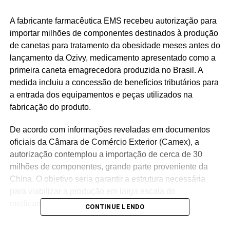
A fabricante farmacêutica EMS recebeu autorização para
importar milhões de componentes destinados à produção
de canetas para tratamento da obesidade meses antes do
lançamento da Ozivy, medicamento apresentado como a
primeira caneta emagrecedora produzida no Brasil. A
medida incluiu a concessão de benefícios tributários para
a entrada dos equipamentos e peças utilizados na
fabricação do produto.
De acordo com informações reveladas em documentos
oficiais da Câmara de Comércio Exterior (Camex), a
autorização contemplou a importação de cerca de 30
milhões de componentes, grande parte proveniente da
China. O objetivo seria garantir a estrutura necessária
para viabilizar a produção em larga escala do
medicamento no mercado nacional.
CONTINUE LENDO
O caso ganhou destaque por ocorrer pouco antes do