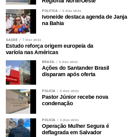
Regional Norte/Oeste
POLÍTICA
6 dias atrás
Ivoneide destaca agenda de Janja
na Bahia
SAÚDE
7 dias atrás
Estudo reforça origem europeia da
varíola nas Américas
BRASIL
6 dias atrás
Ações do Santander Brasil
disparam após oferta
POLÍCIA
6 dias atrás
Pastor Júnior recebe nova
condenação
POLÍCIA
6 dias atrás
Operação Mulher Segura é
deflagrada em Salvador