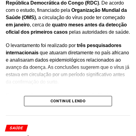
República Democrática do Congo (RDC)
. De acordo
verificar a situação da carteira de imunização e, quando
com o estudo, financiado pela
Organização Mundial da
indicado, receber a dose recomendada. A iniciativa
Saúde (OMS)
, a circulação do vírus pode ter começado
integra o conjunto de ações voltadas ao fortalecimento da
em janeiro
, cerca de
quatro meses antes da detecção
cobertura vacinal e ao controle da circulação do vírus no
oficial dos primeiros casos
pelas autoridades de saúde.
estado.
O levantamento foi realizado por
três pesquisadores
internacionais
que atuaram diretamente no país africano
e analisaram dados epidemiológicos relacionados ao
avanço da doença. As conclusões sugerem que o vírus já
Redação Saiba+
estava em circulação por um período significativo antes
da confirmação do surto.
Considerado o segundo maior surto de Ebola já
CONTINUE LENDO
registrado na República Democrática do Congo
, o
episódio continua em expansão e mantém autoridades
sanitárias em alerta diante do risco de novos casos e da
necessidade de intensificar as medidas de vigilância
SAÚDE
epidemiológica.