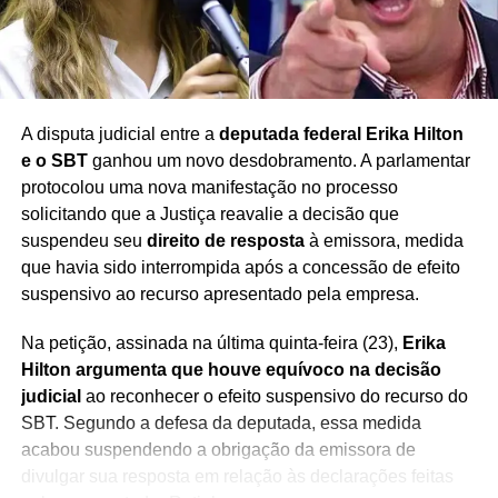
O caso deverá seguir a tramitação judicial, ocasião em
que as partes poderão apresentar suas manifestações e
provas.
A disputa judicial entre a
deputada federal Erika Hilton
e o SBT
ganhou um novo desdobramento. A parlamentar
Redação Saiba+
protocolou uma nova manifestação no processo
solicitando que a Justiça reavalie a decisão que
suspendeu seu
direito de resposta
à emissora, medida
que havia sido interrompida após a concessão de efeito
suspensivo ao recurso apresentado pela empresa.
Na petição, assinada na última quinta-feira (23),
Erika
Hilton argumenta que houve equívoco na decisão
judicial
ao reconhecer o efeito suspensivo do recurso do
SBT. Segundo a defesa da deputada, essa medida
acabou suspendendo a obrigação da emissora de
divulgar sua resposta em relação às declarações feitas