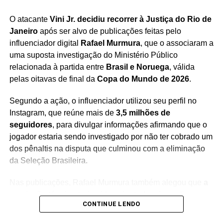
segurança no enfrentamento às organizações
criminosas e aos crimes de lavagem e ocultação de
O atacante
Vini Jr. decidiu recorrer à Justiça do Rio de
patrimônio
, buscando desarticular mecanismos que
Janeiro
após ser alvo de publicações feitas pelo
sustentam financeiramente a atuação dessas estruturas
influenciador digital
Rafael Murmura
, que o associaram a
ilícitas.
uma suposta investigação do Ministério Público
relacionada à partida entre
Brasil e Noruega
, válida
As investigações seguem em andamento e
os fatos
pelas oitavas de final da
Copa do Mundo de 2026
.
ainda serão analisados no curso do processo
,
garantindo aos investigados o direito ao contraditório e à
Segundo a ação, o influenciador utilizou seu perfil no
ampla defesa, conforme determina a legislação brasileira.
Instagram, que reúne mais de
3,5 milhões de
seguidores
, para divulgar informações afirmando que o
jogador estaria sendo investigado por não ter cobrado um
dos pênaltis na disputa que culminou com a eliminação
da Seleção Brasileira.
Redação Saiba+
Nas publicações, Rafael Murmura também alegou que
a
comissão técnica teria sido orientada a impedir que
CONTINUE LENDO
Vini Jr. realizasse a cobrança
, sob a justificativa de que
o atacante seria patrocinado por casas de apostas. As