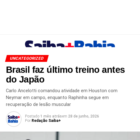
UNCATEGORIZED
Brasil faz último treino antes
do Japão
Carlo Ancelotti comandou atividade em Houston com
Neymar em campo, enquanto Raphinha segue em
recuperação de lesão muscular
Postado
1 mês atrás
em
28 de junho, 2026
Por
Redação Saiba+