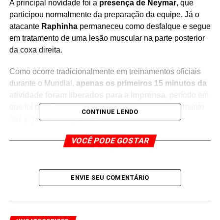
A principal novidade foi a
presença de Neymar
, que
participou normalmente da preparação da equipe. Já o
atacante
Raphinha
permaneceu como desfalque e segue
em tratamento de uma lesão muscular na parte posterior
da coxa direita.
Como ocorre tradicionalmente em treinamentos oficiais
durante o Mundial,
apenas os primeiros 15 minutos da
atividade foram liberados para a imprensa
, período em
que foi possível acompanhar o trabalho de aquecimento
CONTINUE LENDO
dos jogadores no gramado.
Raphinha foi a única ausência entre os atletas
VOCÊ PODE GOSTAR
,
permanecendo em recuperação em Nova Jersey, onde
realiza acompanhamento médico e fisioterápico. A
comissão técnica monitora diariamente a evolução do
ENVIE SEU COMENTÁRIO
atacante, mas ainda não há confirmação sobre a data de
seu retorno aos gramados.