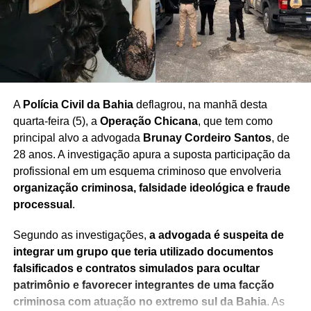
Redação Saiba+
A
Polícia Civil da Bahia
deflagrou, na manhã desta
quarta-feira (5), a
Operação Chicana
, que tem como
principal alvo a advogada
Brunay Cordeiro Santos
, de
TÓPICOS RELACIONADOS
28 anos. A investigação apura a suposta participação da
PRÓXIMO
profissional em um esquema criminoso que envolveria
Ancelotti demonstra confiança antes de Brasil x
organização criminosa, falsidade ideológica e fraude
Japão
processual
.
NÃO PERCA
Irmã de Deolane faz desabafo nas redes sociais
Segundo as investigações,
a advogada é suspeita de
integrar um grupo que teria utilizado documentos
falsificados e contratos simulados para ocultar
patrimônio e favorecer integrantes de uma facção
criminosa com atuação no extremo sul da Bahia
. As