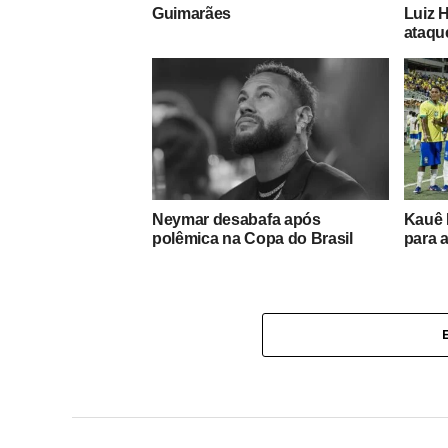
Guimarães
Luiz H
ataqu
Neymar desabafa após
Kauê 
polêmica na Copa do Brasil
para 