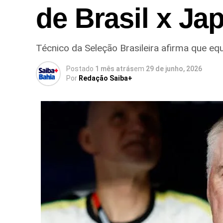
de Brasil x Ja
Técnico da Seleção Brasileira afirma que eq
Postado
1 mês atrás
em
29 de junho, 2026
Por
Redação Saiba+