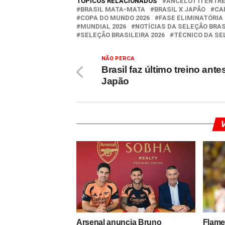
TÓPICOS RELACIONADOS
ANCELOTTI ENTRE
BRASIL MATA-MATA
BRASIL X JAPÃO
CA
COPA DO MUNDO 2026
FASE ELIMINATÓRIA
MUNDIAL 2026
NOTÍCIAS DA SELEÇÃO BRAS
SELEÇÃO BRASILEIRA 2026
TÉCNICO DA SE
NÃO PERCA
Brasil faz último treino ante
Japão
V
Arsenal anuncia Bruno
Flame