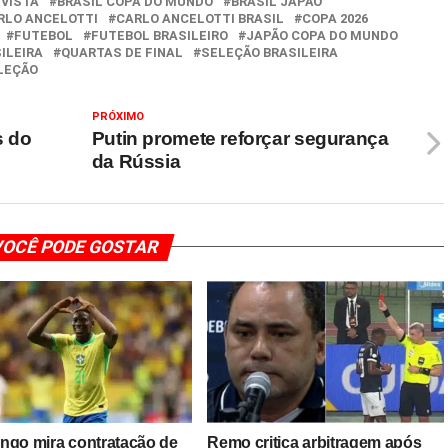
VISTA
BRASIL COPA DO MUNDO
BRASIL JAPÃO
RLO ANCELOTTI
CARLO ANCELOTTI BRASIL
COPA 2026
FUTEBOL
FUTEBOL BRASILEIRO
JAPÃO COPA DO MUNDO
ILEIRA
QUARTAS DE FINAL
SELEÇÃO BRASILEIRA
LEÇÃO
PRÓXIMO
s do
Putin promete reforçar segurança
da Rússia
OCÊ PODE GOSTAR
ngo mira contratação de
Remo critica arbitragem após