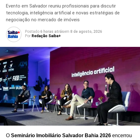
Evento em Salvador reuniu profissionais para discutir
tecnologia, inteligência artificial e novas estratégias de
negociação no mercado de imóveis
Postado
6 horas atrás
em
8 de agosto, 2026
Por
Redação Saiba+
TÓPICOS RELACIONADOS
CARROS INCENDIADOS
CORPO DE BOMBEIROS
CURTO-CIRCUITO
ESTRADA DAS BARREIRAS
FIAÇÃO ELÉTRICA
INCÊNDIO EM SALVADOR
INCÊNDIO EM VEGETAÇÃO
MOTO INCENDIADA
OCORRÊNCIA EM SALVADOR
PREJUÍZO MATERIAL
RUA LEÃO DINIZ
SALVADOR HOJE
SEIS VEÍCULOS INCENDIADOS
PRÓXIMO
Passageiro denuncia problemas em ferry após
incidente
NÃO PERCA
Incêndio em ferry-boat é controlado durante
travessia na Bahia
O
Seminário Imobiliário Salvador Bahia 2026
encerrou