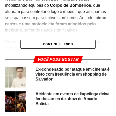
mobilizando equipes do
Corpo de Bombeiros
, que
atuaram para controlar o fogo e impedir que as chamas
se espalhassem para imóveis próximos. Ao todo,
cinco
carros e uma motocicleta foram atingidos pelo
incêndio
, sofrendo danos significativos.
Durante a operação, os bombeiros identificaram
um
CONTINUE LENDO
conjunto de fios caídos sobre o portão de acesso à
rua
. Conforme relatos de moradores repassados às
VOCÊ PODE GOSTAR
equipes, a estrutura metálica estaria energizada,
representando risco para quem circulava pela região.
Ex-condenado por ataque em cinema é
visto com frequência em shopping de
Diante da situação, os militares acionaram a
Salvador
concessionária responsável pelo fornecimento de energia
elétrica para realizar o desligamento da rede e eliminar o
Acidente em evento de Itapetinga deixa
risco de choque. Entretanto, de acordo com o relatório da
feridos antes de show de Amado
Polícia Militar
,
o apoio solicitado não compareceu
Batista
durante toda a ocorrência
, o que exigiu atenção
redobrada das equipes que atuavam no combate às