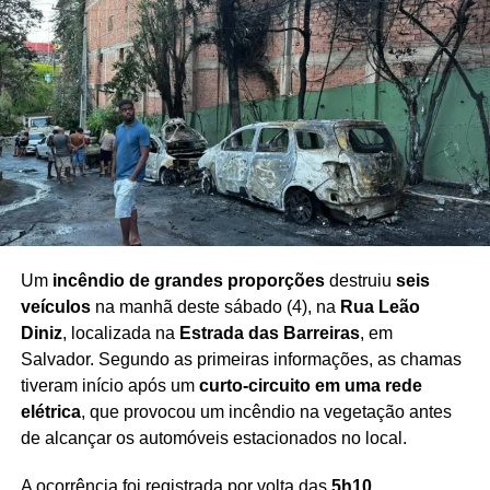
Um
incêndio de grandes proporções
destruiu
seis
veículos
na manhã deste sábado (4), na
Rua Leão
Diniz
, localizada na
Estrada das Barreiras
, em
Salvador. Segundo as primeiras informações, as chamas
tiveram início após um
curto-circuito em uma rede
elétrica
, que provocou um incêndio na vegetação antes
de alcançar os automóveis estacionados no local.
A ocorrência foi registrada por volta das
5h10
,