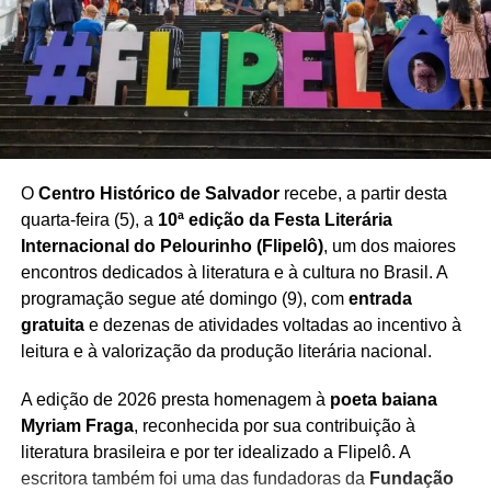
capacitação profissional para acompanhar as novas
demandas do mercado e utilizar a tecnologia como aliada
na construção de estratégias mais eficientes de
negociação e atendimento.
Com a realização do encontro,
Salvador se consolida
como espaço de debate sobre inovação e tendências
para o mercado imobiliário baiano
, aproximando
O
Centro Histórico de Salvador
recebe, a partir desta
profissionais e empresas em torno dos desafios e
quarta-feira (5), a
10ª edição da Festa Literária
oportunidades trazidos pela transformação digital.
Internacional do Pelourinho (Flipelô)
, um dos maiores
encontros dedicados à literatura e à cultura no Brasil. A
programação segue até domingo (9), com
entrada
gratuita
e dezenas de atividades voltadas ao incentivo à
leitura e à valorização da produção literária nacional.
Redação Saiba+
A edição de 2026 presta homenagem à
poeta baiana
Myriam Fraga
, reconhecida por sua contribuição à
literatura brasileira e por ter idealizado a Flipelô. A
escritora também foi uma das fundadoras da
Fundação