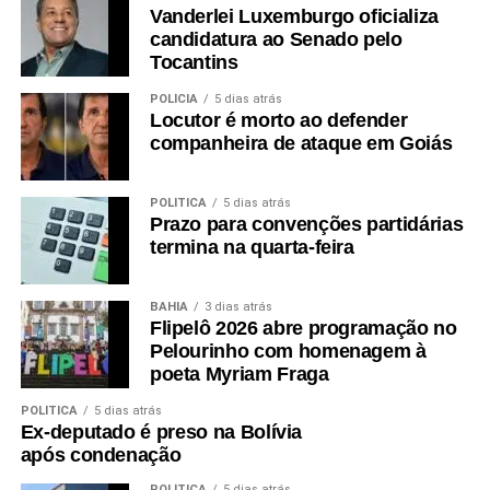
Vanderlei Luxemburgo oficializa
candidatura ao Senado pelo
Tocantins
POLÍCIA
5 dias atrás
Locutor é morto ao defender
companheira de ataque em Goiás
POLÍTICA
5 dias atrás
Prazo para convenções partidárias
termina na quarta-feira
BAHIA
3 dias atrás
Flipelô 2026 abre programação no
Pelourinho com homenagem à
poeta Myriam Fraga
POLÍTICA
5 dias atrás
Ex-deputado é preso na Bolívia
após condenação
POLÍTICA
5 dias atrás