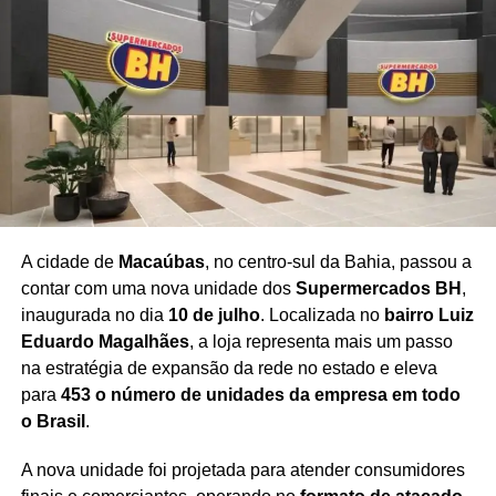
como referência nacional em arte, literatura e patrimônio.
Com uma programação ampla e acessível, a festa
reafirma seu compromisso com a democratização da
cultura, incentivando o surgimento de novos escritores,
ampliando o acesso aos livros e fortalecendo o mercado
editorial brasileiro.
A expectativa é de que milhares de
pessoas participem da celebração ao longo dos cinco
dias de evento
, consolidando a Flipelô como um dos
principais festivais literários do país.
A cidade de
Macaúbas
, no centro-sul da Bahia, passou a
contar com uma nova unidade dos
Supermercados BH
,
inaugurada no dia
10 de julho
. Localizada no
bairro Luiz
Eduardo Magalhães
, a loja representa mais um passo
Redação Saiba+
na estratégia de expansão da rede no estado e eleva
para
453 o número de unidades da empresa em todo
o Brasil
.
A nova unidade foi projetada para atender consumidores