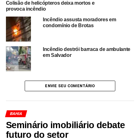
Colisão de helicópteros deixa mortos e
chamas.
provoca incêndio
Incêndio assusta moradores em
Apesar da gravidade do incêndio e dos prejuízos
condomínio de Brotas
materiais,
não houve registro de feridos
. As
circunstâncias do curto-circuito e as causas que levaram
ao incêndio deverão ser apuradas pelas autoridades
Incêndio destrói barraca de ambulante
competentes.
em Salvador
O caso reacende o alerta sobre os riscos provocados por
falhas na rede elétrica
, especialmente em áreas
urbanas, onde incêndios podem se propagar rapidamente
ENVIE SEU COMENTÁRIO
e causar grandes prejuízos materiais, além de colocar
vidas em risco.
BAHIA
Seminário imobiliário debate
Redação Saiba+
futuro do setor