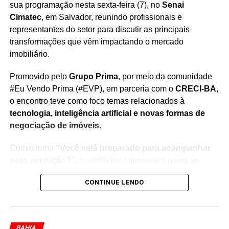
sua programação nesta sexta-feira (7), no
Senai
Cimatec
, em Salvador, reunindo profissionais e
representantes do setor para discutir as principais
transformações que vêm impactando o mercado
imobiliário.
Promovido pelo
Grupo Prima
, por meio da comunidade
#Eu Vendo Prima (#EVP), em parceria com o
CRECI-BA
,
o encontro teve como foco temas relacionados à
tecnologia, inteligência artificial e novas formas de
negociação de imóveis
.
Com o tema
“Você está preparado para acompanhar
essa evolução?”
, o seminário colocou em pauta as
mudanças provocadas pelas novas ferramentas digitais
CONTINUE LENDO
na jornada de compra e venda, além dos impactos
dessas tecnologias na rotina e na atuação dos corretores
de imóveis.
BAHIA