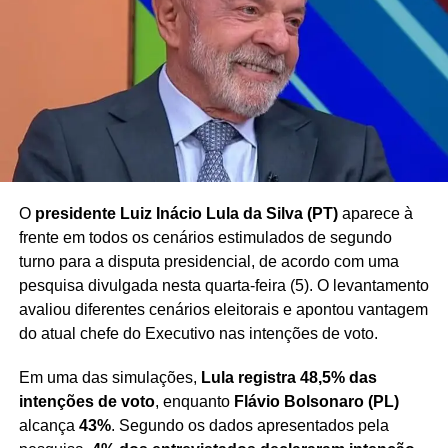
atenção por envolver uma discussão sobre
a
possibilidade de penhora de parte da remuneração de
agentes públicos para quitação de dívidas
, tema
frequentemente debatido no âmbito do Poder Judiciário.
Redação Saiba+
O
presidente Luiz Inácio Lula da Silva (PT)
aparece à
frente em todos os cenários estimulados de segundo
turno para a disputa presidencial, de acordo com uma
pesquisa divulgada nesta quarta-feira (5). O levantamento
avaliou diferentes cenários eleitorais e apontou vantagem
do atual chefe do Executivo nas intenções de voto.
Em uma das simulações,
Lula registra 48,5% das
intenções de voto
, enquanto
Flávio Bolsonaro (PL)
alcança
43%
. Segundo os dados apresentados pela