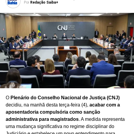
Por
Redação Saiba+
O cenário político segue em constante transformação, e
especialistas destacam que
as intenções de voto
podem variar ao longo do processo eleitoral
,
influenciadas por fatores econômicos, sociais, decisões
partidárias e acontecimentos do cenário nacional.
Redação Saiba+
O
Plenário do Conselho Nacional de Justiça (CNJ)
decidiu, na manhã desta terça-feira (4),
acabar com a
aposentadoria compulsória como sanção
administrativa para magistrados
. A medida representa
uma mudança significativa no regime disciplinar do
Judiciário e estabelece um novo entendimento para