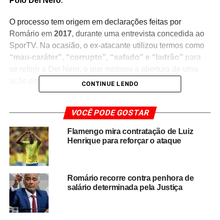
Polo Del Nero
.
O processo tem origem em declarações feitas por
Romário em
2017
, durante uma entrevista concedida ao
SporTV. Na ocasião, o ex-atacante utilizou termos como
“mau-caráter”, “corrupto”, “safado” e “ladrão”
para
se referir a Del Nero, o que motivou a abertura de uma
ação por danos morais.
CONTINUE LENDO
Com a decisão judicial,
o Senado deverá efetuar
VOCÊ PODE GOSTAR
mensalmente o desconto correspondente a 5% dos
rendimentos líquidos de Romário
, destinando os
Flamengo mira contratação de Luiz
valores ao cumprimento da obrigação estabelecida pela
Henrique para reforçar o ataque
Justiça.
O caso chama atenção por envolver duas figuras de
Romário recorre contra penhora de
grande notoriedade no futebol brasileiro e por representar
salário determinada pela Justiça
mais um desdobramento judicial de declarações públicas
feitas por agentes políticos e esportivos. A medida busca
assegurar o pagamento da indenização determinada no