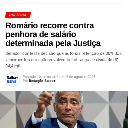
TÓPICOS RELACIONADOS
41ª VARA CÍVEL DE SÃO PAULO
ALESSANDRA LOPES SANTANA DE MELLO
CBF
DANOS MORAIS
DESCONTO SALÁRIO ROMÁRIO
POLÍTICA
FUTEBOL BRASILEIRO
INDENIZAÇÃO
Romário recorre contra
JUSTIÇA DE SÃO PAULO
MARCO POLO DEL NERO
PROCESSO CONTRA ROMÁRIO
ROMÁRIO
penhora de salário
ROMÁRIO CONDENADO
ROMÁRIO SENADOR
SENADO FEDERAL
determinada pela Justiça
PRÓXIMO
Senador contesta decisão que autoriza retenção de 30% dos
Menino pede revitalização de Salvador durante
vencimentos em ação envolvendo cobrança de dívida de R$
evento no Planalto
34,4 mil
NÃO PERCA
PDT reivindica espaço na chapa de Haddad em
Postado
10 horas atrás
em
5 de agosto, 2026
Por
Redação Saiba+
São Paulo