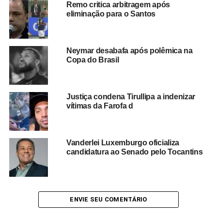
Remo critica arbitragem após
processo.
eliminação para o Santos
A decisão reforça que
declarações consideradas
ofensivas podem gerar responsabilização na esfera
Neymar desabafa após polêmica na
cível
, especialmente quando a Justiça entende que
Copa do Brasil
houve violação à honra e à imagem da parte envolvida. O
caso segue como um dos episódios mais conhecidos da
longa disputa entre Romário e Marco Polo Del Nero.
Justiça condena Tirullipa a indenizar
vítimas da Farofa d
Redação Saiba+
Vanderlei Luxemburgo oficializa
candidatura ao Senado pelo Tocantins
ENVIE SEU COMENTÁRIO