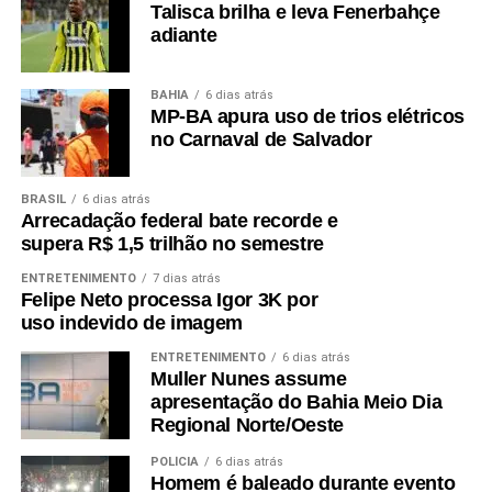
Talisca brilha e leva Fenerbahçe
adiante
BAHIA
6 dias atrás
MP-BA apura uso de trios elétricos
no Carnaval de Salvador
BRASIL
6 dias atrás
Arrecadação federal bate recorde e
supera R$ 1,5 trilhão no semestre
ENTRETENIMENTO
7 dias atrás
Felipe Neto processa Igor 3K por
uso indevido de imagem
ENTRETENIMENTO
6 dias atrás
Muller Nunes assume
apresentação do Bahia Meio Dia
Regional Norte/Oeste
POLÍCIA
6 dias atrás
Homem é baleado durante evento