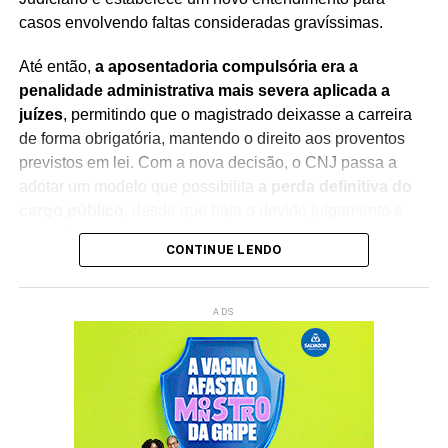
casos envolvendo faltas consideradas gravíssimas.
Até então,
a aposentadoria compulsória era a
penalidade administrativa mais severa aplicada a
juízes
, permitindo que o magistrado deixasse a carreira
de forma obrigatória, mantendo o direito aos proventos
previstos em lei. Com a nova decisão, o CNJ passa a
adotar um modelo que possibilita
a perda definitiva do
cargo público
, desde que haja o devido julgamento e
observância das regras constitucionais.
CONTINUE LENDO
A mudança foi debatida durante sessão presidida pelo
ministro Edson Fachin
, que também preside o
ADS
Supremo Tribunal Federal (STF)
. Na abertura dos
trabalhos, o ministro destacou a importância do debate
institucional e ressaltou que a decisão representa um
avanço no aperfeiçoamento dos mecanismos de
responsabilização e integridade no Poder Judiciário.