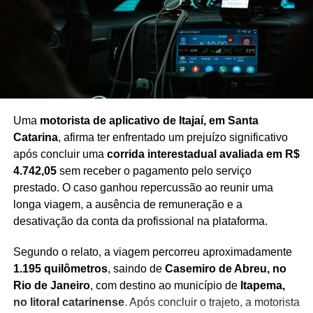
impacto para o estado, em um contexto de maior atenção
às negociações políticas e à definição de pautas
prioritárias até a realização das eleições.
Redação Saiba+
Uma
motorista de aplicativo de Itajaí, em Santa
Catarina
, afirma ter enfrentado um prejuízo significativo
após concluir uma
corrida interestadual avaliada em R$
4.742,05
sem receber o pagamento pelo serviço
prestado. O caso ganhou repercussão ao reunir uma
longa viagem, a ausência de remuneração e a
desativação da conta da profissional na plataforma.
Segundo o relato, a viagem percorreu aproximadamente
1.195 quilômetros
, saindo de
Casemiro de Abreu, no
Rio de Janeiro
, com destino ao município de
Itapema,
no litoral catarinense
. Após concluir o trajeto, a motorista