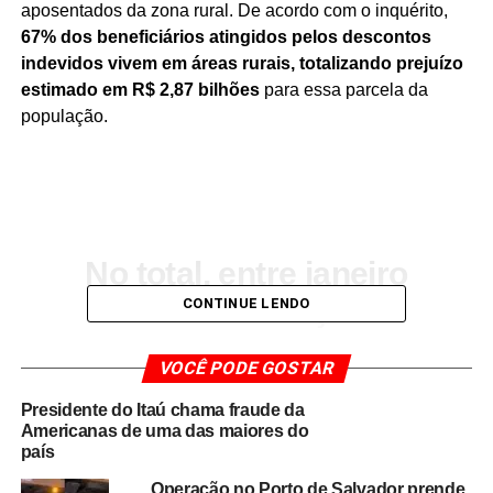
aposentados da zona rural. De acordo com o inquérito,
67% dos beneficiários atingidos pelos descontos
indevidos vivem em áreas rurais, totalizando prejuízo
estimado em R$ 2,87 bilhões
para essa parcela da
população.
No total, entre janeiro
de 2019 e março de
CONTINUE LENDO
2024, foram
VOCÊ PODE GOSTAR
descontados R$ 4,28
bilhões dos
Presidente do Itaú chama fraude da
Americanas de uma das maiores do
beneficiários do INSS
país
sob a justificativa de
Operação no Porto de Salvador prende