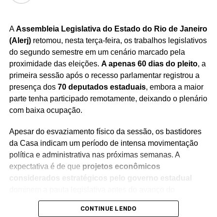
O mercado de alimentos funcionais e proteicos tem
apresentado crescimento consistente no país,
A
Assembleia Legislativa do Estado do Rio de Janeiro
impulsionado por consumidores interessados em hábitos
(Alerj)
retomou, nesta terça-feira, os trabalhos legislativos
de vida mais saudáveis.
Com a expansão da produção,
do segundo semestre em um cenário marcado pela
a Danone busca atender à demanda crescente e
proximidade das eleições.
A apenas 60 dias do pleito
, a
consolidar sua liderança em uma categoria que
primeira sessão após o recesso parlamentar registrou a
ganha cada vez mais espaço nas gôndolas e na
presença dos
70 deputados estaduais
, embora a maior
preferência dos brasileiros.
parte tenha participado remotamente, deixando o plenário
com baixa ocupação.
Apesar do esvaziamento físico da sessão, os bastidores
da Casa indicam um período de intensa movimentação
Redação Saiba+
política e administrativa nas próximas semanas. A
expectativa é de que
projetos econômicos
considerados estratégicos pelo governo estadual
dominem a pauta legislativa antes do avanço do
calendário eleitoral.
CONTINUE LENDO