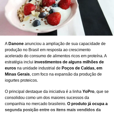
existência dessas cobranças.
A denúncia teve repercussão imediata em Brasília. Cinco
autoridades do INSS foram afastadas de seus cargos por
suposto envolvimento no esquema. A pressão política
resultou na renúncia do então ministro da Previdência
Social, Carlos Lupi, que entregou seu cargo na última
sexta-feira (2).
A
Danone
anunciou a ampliação de sua capacidade de
produção no Brasil em resposta ao crescimento
acelerado do consumo de alimentos ricos em proteína. A
estratégia inclui
investimentos de alguns milhões de
Redação Saiba+
euros
na unidade industrial de
Poços de Caldas, em
Minas Gerais
, com foco na expansão da produção de
iogurtes proteicos.
O principal destaque da iniciativa é a linha
YoPro
, que se
consolidou como um dos maiores sucessos da
companhia no mercado brasileiro.
O produto já ocupa a
segunda posição entre os itens mais vendidos da
TÓPICOS RELACIONADOS
APOSENTADORIA RURAL