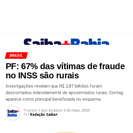
BRASIL
PF: 67% das vítimas de fraude
no INSS são rurais
Investigações revelam que R$ 2,87 bilhões foram
descontados indevidamente de aposentados rurais; Contag
aparece como principal beneficiada no esquema.
Postado
1 ano atrás
em
3 de maio, 2025
Por
Redação Saiba+