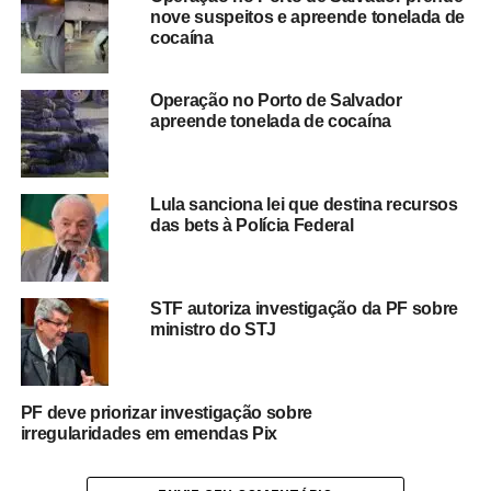
nove suspeitos e apreende tonelada de
mensalidades
cocaína
associativas. Desse
montante,
Operação no Porto de Salvador
apreende tonelada de cocaína
aproximadamente R$
2,1 bilhões — quase
Lula sanciona lei que destina recursos
metade do valor —
das bets à Polícia Federal
foram destinados à
Confederação Nacional
STF autoriza investigação da PF sobre
dos Trabalhadores na
ministro do STJ
Agricultura (Contag),
apontada como
PF deve priorizar investigação sobre
principal beneficiária do
irregularidades em emendas Pix
esquema.