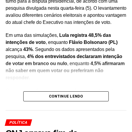
turno para a disputa presidencial, de acordo com uma
pesquisa divulgada nesta quarta-feira (5). O levantamento
avaliou diferentes cenários eleitorais e apontou vantagem
do atual chefe do Executivo nas intenções de voto.
Em uma das simulações,
Lula registra 48,5% das
intenções de voto
, enquanto
Flávio Bolsonaro (PL)
alcança
43%
. Segundo os dados apresentados pela
pesquisa,
4% dos entrevistados declararam intenção
de votar em branco ou nulo
, enquanto
4,5% afirmaram
não saber em quem votar ou preferiram não
responder
.
Os números refletem um recorte do cenário eleitoral no
CONTINUE LENDO
momento da realização do levantamento e servem como
um indicativo das preferências do eleitorado consultado.
Pesquisas de intenção de voto não representam
resultado definitivo das eleições
, mas são utilizadas
POLÍTICA
para acompanhar a evolução do cenário político e das