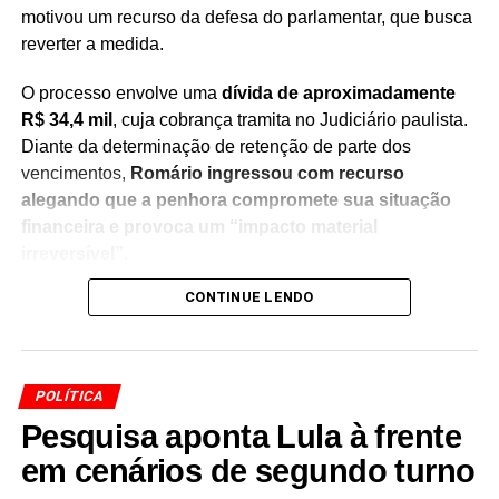
motivou um recurso da defesa do parlamentar, que busca
ESCÂNDALO CNJ
HACKER DELGATTI
INVASÃO CNJ
INVESTIGAÇÃO PF
LUIZ FUX
PERDA DE MANDATO
reverter a medida.
PODER JUDICIÁRIO
POLÍTICA BRASILEIRA
STF
SUPREMA CORTE
WALTER DELGATTI
O processo envolve uma
dívida de aproximadamente
PRÓXIMO
R$ 34,4 mil
, cuja cobrança tramita no Judiciário paulista.
Fraude no INSS liga associação a empresário da
Diante da determinação de retenção de parte dos
saúde
vencimentos,
Romário ingressou com recurso
NÃO PERCA
alegando que a penhora compromete sua situação
Crise, constrangimento e CPI: os quatro vexames
financeira e provoca um “impacto material
que marcam o dia na política nacional
irreversível”
.
CONTINUE LENDO
Na manifestação apresentada à Justiça, a defesa do
senador sustenta que
a retenção de 30% dos salários
seria ilegal
, argumentando que a medida afeta recursos
utilizados para sua manutenção pessoal e despesas do
POLÍTICA
cotidiano. O recurso solicita a revisão da decisão e a
Pesquisa aponta Lula à frente
suspensão da penhora enquanto o caso continua em
análise.
em cenários de segundo turno