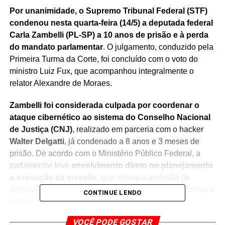
Por unanimidade, o Supremo Tribunal Federal (STF)
condenou nesta quarta-feira (14/5) a deputada federal
Carla Zambelli (PL-SP) a 10 anos de prisão e à perda
do mandato parlamentar
. O julgamento, conduzido pela
Primeira Turma da Corte, foi concluído com o voto do
ministro Luiz Fux, que acompanhou integralmente o
relator Alexandre de Moraes.
Zambelli foi considerada culpada por coordenar o
ataque cibernético ao sistema do Conselho Nacional
de Justiça (CNJ)
, realizado em parceria com o hacker
Walter Delgatti
, já condenado a 8 anos e 3 meses de
prisão. De acordo com o Ministério Público Federal, a
parlamentar teve
envolvimento direto no planejamento
e execução da invasão
, que incluiu a emissão de
documentos falsos, como um mandado de prisão contra o
CONTINUE LENDO
próprio Moraes.
VOCÊ PODE GOSTAR
A decisão do STF inclui também a
aplicação de multas