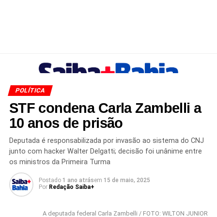
POLÍTICA
STF condena Carla Zambelli a
10 anos de prisão
Deputada é responsabilizada por invasão ao sistema do CNJ
junto com hacker Walter Delgatti; decisão foi unânime entre
os ministros da Primeira Turma
Postado
1 ano atrás
em
15 de maio, 2025
Por
Redação Saiba+
A deputada federal Carla Zambelli / FOTO: WILTON JUNIOR