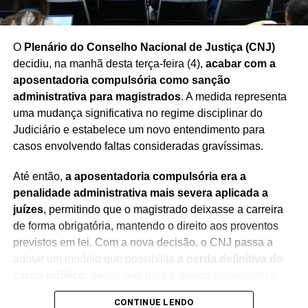
O
Plenário do Conselho Nacional de Justiça (CNJ)
decidiu, na manhã desta terça-feira (4),
acabar com a
aposentadoria compulsória como sanção
administrativa para magistrados
. A medida representa
uma mudança significativa no regime disciplinar do
Judiciário e estabelece um novo entendimento para
casos envolvendo faltas consideradas gravíssimas.
Até então,
a aposentadoria compulsória era a
penalidade administrativa mais severa aplicada a
juízes
, permitindo que o magistrado deixasse a carreira
de forma obrigatória, mantendo o direito aos proventos
previstos em lei. Com a nova decisão, o CNJ passa a
adotar um modelo que possibilita
a perda definitiva do
cargo público
, desde que haja o devido julgamento e
observância das regras constitucionais.
CONTINUE LENDO