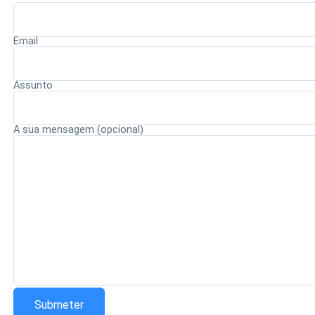
procedimentos legais e o julgamento pelas instâncias
competentes. A expectativa é que a alteração contribua
Email
para fortalecer a ética, a integridade e a responsabilidade
no exercício da magistratura.
Assunto
A sua mensagem (opcional)
Redação Saiba+