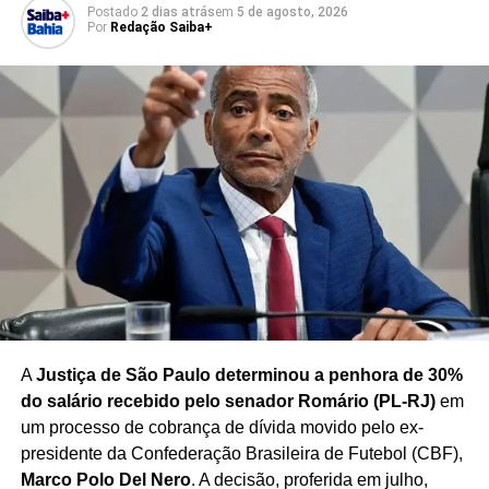
Postado
2 dias atrás
em
5 de agosto, 2026
de 2022. Há maioria formada pela
condenação por
Por
Redação Saiba+
porte ilegal de arma de fogo e constrangimento ilegal
,
com possível cassação do mandato, mas o julgamento
está suspenso por pedido de vista do ministro Kassio
Nunes Marques.
Redação Saiba+
A
Justiça de São Paulo determinou a penhora de 30%
do salário recebido pelo senador Romário (PL-RJ)
em
um processo de cobrança de dívida movido pelo ex-
TÓPICOS RELACIONADOS
ALEXANDRE DE MORAES
ATAQUE AO JUDICIÁRIO
CARLA ZAMBELLI
presidente da Confederação Brasileira de Futebol (CBF),
CASSAÇÃO DE MANDATO
CONDENAÇÃO POLÍTICA
Marco Polo Del Nero
. A decisão, proferida em julho,
CONDENAÇÃO ZAMBELLI
DEPUTADA CARLA ZAMBELLI