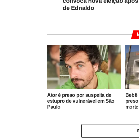
convoca nova eleição após
de Ednaldo
V
Ator é preso por suspeita de
Bebê 
estupro de vulnerável em São
preso
Paulo
morte