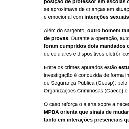
posição de professor em escolas d
se aproximava de crianças em situaçã
e emocional com
intenções sexuais
Além do sargento,
outro homem tam
de provas
. Durante a operação, aut
foram cumpridos dois mandados d
de celulares e dispositivos eletrônic
Entre os crimes apurados estão
estu
investigação é conduzida de forma i
de Segurança Pública (Geosp), pelo
Organizações Criminosas (Gaeco) e pe
O caso reforça o alerta sobre a nec
MPBA orienta que sinais de muda
tanto em interações presenciais qu