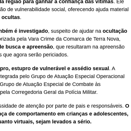
a região para ganhar a confiança das vítimas
. Ele
o de vulnerabilidade social, oferecendo ajuda material
 ocultas
.
bém é investigado
, suspeito de ajudar na
ocultação
orizada pela Vara Crime da Comarca de Terra Nova,
e busca e apreensão
, que resultaram na apreensão
os que agora serão periciados.
pro, estupro de vulnerável e assédio sexual
. A
ntegrada pelo Grupo de Atuação Especial Operacional
 Grupo de Atuação Especial de Combate às
la Corregedoria Geral da Polícia Militar.
essidade de atenção por parte de pais e responsáveis.
O
nça de comportamento em crianças e adolescentes,
anto virtuais, sejam levados a sério.