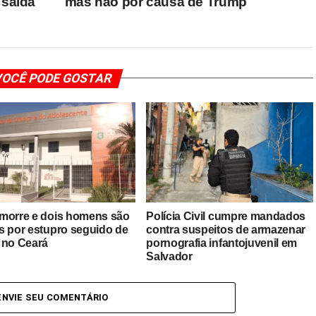
 saída
mas não por causa de Trump
OCÊ PODE GOSTAR
morre e dois homens são
Polícia Civil cumpre mandados
s por estupro seguido de
contra suspeitos de armazenar
 no Ceará
pornografia infantojuvenil em
Salvador
ENVIE SEU COMENTÁRIO