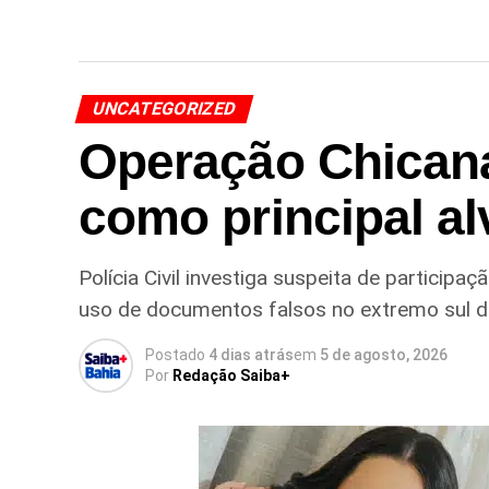
UNCATEGORIZED
Operação Chican
como principal al
Polícia Civil investiga suspeita de particip
uso de documentos falsos no extremo sul 
Postado
4 dias atrás
em
5 de agosto, 2026
Por
Redação Saiba+