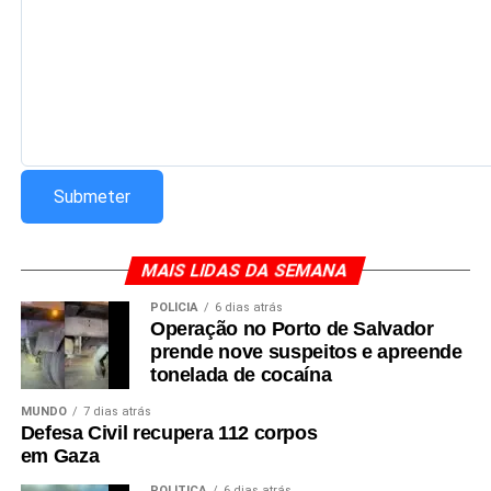
MAIS LIDAS DA SEMANA
POLÍCIA
6 dias atrás
Operação no Porto de Salvador
prende nove suspeitos e apreende
tonelada de cocaína
MUNDO
7 dias atrás
Defesa Civil recupera 112 corpos
em Gaza
POLÍTICA
6 dias atrás