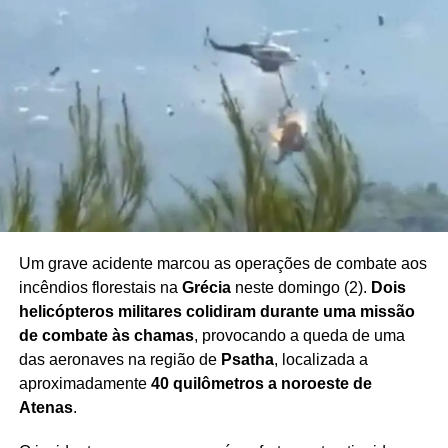
posicionamento oficial de Israel reforça que eventuais
avanços dependerão da construção de um consenso
capaz de atender às preocupações de segurança
apresentadas pelo governo.
A comunidade internacional acompanha o desenrolar das
tratativas, enquanto os esforços diplomáticos seguem
voltados à busca por uma solução que contribua para a
redução da violência e para a estabilidade na região.
Um grave acidente marcou as operações de combate aos
incêndios florestais na
Grécia
neste domingo (2).
Dois
Redação Saiba+
helicópteros militares colidiram durante uma missão
de combate às chamas
, provocando a queda de uma
das aeronaves na região de
Psatha
, localizada a
aproximadamente
40 quilômetros a noroeste de
Atenas
.