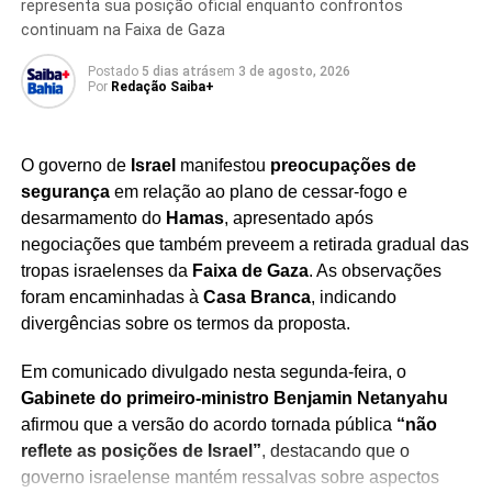
representa sua posição oficial enquanto confrontos
fraude
, após identificar a necessidade de informações
continuam na Faixa de Gaza
que, segundo ele, não foram devidamente apresentadas
pela companhia. O executivo explicou ainda que
Postado
5 dias atrás
em
3 de agosto, 2026
documentos enviados pelos bancos aos auditores
Por
Redação Saiba+
servem como apoio às auditorias e não representam
qualquer participação na elaboração da contabilidade da
O governo de
Israel
manifestou
preocupações de
empresa.
TÓPICOS RELACIONADOS
segurança
em relação ao plano de cessar-fogo e
CESSAR-FOGO
CONFLITO RÚSSIA UCRÂNIA
CÚPULA RÚSSIA EUA
O caso segue sendo investigado pela
Polícia Federal
,
desarmamento do
Hamas
, apresentado após
DIPLOMACIA GLOBAL
EMIRADOS ÁRABES
que ampliou as apurações sobre a fraude bilionária por
negociações que também preveem a retirada gradual das
ESTADOS UNIDOS
GUERRA NA UCRÂNIA
KREMLIN
NEGOCIAÇÃO INTERNACIONAL
ORIENTE MÉDIO
meio de novas fases da Operação Disclosure. As
tropas israelenses da
Faixa de Gaza
. As observações
POLÍTICA INTERNACIONAL
PUTIN
REUNIÃO DIPLOMÁTICA
investigações incluem o cumprimento de mandados de
foram encaminhadas à
Casa Branca
, indicando
SANÇÕES ECONÔMICAS
TRUMP
ZELENSKI
busca envolvendo acionistas da companhia e executivos
divergências sobre os termos da proposta.
PRÓXIMO
do setor financeiro, enquanto as autoridades apuram
Trump comemora tarifas sobre importações:
Em comunicado divulgado nesta segunda-feira, o
possíveis crimes relacionados à manipulação de
“Bilhões agora fluem para os EUA”
Gabinete do primeiro-ministro Benjamin Netanyahu
mercado e associação criminosa.
afirmou que a versão do acordo tornada pública
“não
NÃO PERCA
EUA condenam prisão domiciliar de Bolsonaro e
Além de comentar a investigação,
Milton Maluhy avaliou
reflete as posições de Israel”
, destacando que o
criticam ministro Alexandre de Moraes
o cenário econômico brasileiro e internacional
,
governo israelense mantém ressalvas sobre aspectos