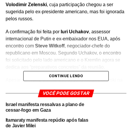
Volodimir Zelenski
, cuja participação chegou a ser
sugerida pelo ex-presidente americano, mas foi ignorada
pelos russos.
A confirmação foi feita por
Iuri Uchakov
, assessor
internacional de Putin e ex-embaixador nos EUA, após
encontro com
Steve Witkoff
, negociador-chefe do
republicano em Moscou. Segundo Uchakov, o encontro
foi solicitado pelo lado americano e o Kremlin agora se
dedica aos “preparativos concretos” da reunião.
CONTINUE LENDO
Apesar de Trump afirmar que sugeriu incluir Zelenski na
conversa, o Kremlin foi direto:
“não houve resposta”
VOCÊ PODE GOSTAR
sobre isso
. Com isso, os dois líderes
voltam a dialogar
diretamente pela primeira vez desde 2021
, quando Joe
Israel manifesta ressalvas a plano de
Biden, então recém-empossado, teve seu único encontro
cessar-fogo em Gaza
com Putin em Genebra.
Itamaraty manifesta repúdio após falas
de Javier Milei