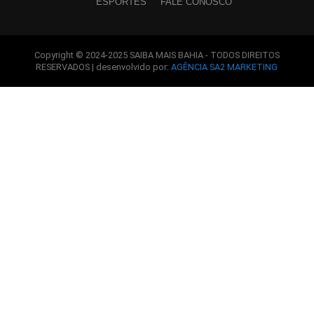
ESPORTES
FALE CONOSCO
Copyright © 2024-2025 SAIBA MAIS BAHIA - TODOS DIREITOS
RESERVADOS | desenvolvido por:
AGÊNCIA SA2 MARKETING