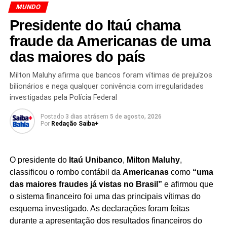
MUNDO
estarão na mesa,
fontes indicam que a pauta envolve
concessões territoriais e redução da atividade militar
Presidente do Itaú chama
russa
, enquanto os EUA pressionam por um avanço
fraude da Americanas de uma
concreto no diálogo entre Moscou e Kiev.
das maiores do país
Zelenski fora do jogo?
Milton Maluhy afirma que bancos foram vítimas de prejuízos
bilionários e nega qualquer conivência com irregularidades
Enquanto Putin e Trump se articulam,
Zelenski corre o
investigadas pela Polícia Federal
risco de ser deixado de lado
mais uma vez.
Postado
3 dias atrás
em
5 de agosto, 2026
Internamente enfraquecido e alvo de protestos na
Por
Redação Saiba+
Ucrânia, o presidente tenta demonstrar força militar:
na
noite desta quinta, ordenou o disparo de oito mísseis
britânicos contra alvos russos
, embora Moscou afirme
O presidente do
Itaú Unibanco
,
Milton Maluhy
,
ter interceptado todos.
classificou o rombo contábil da
Americanas
como
“uma
das maiores fraudes já vistas no Brasil”
e afirmou que
Na linha de frente,
as tropas russas avançam
o sistema financeiro foi uma das principais vítimas do
lentamente nas regiões de Donetsk e Dnipropetrovsk
,
esquema investigado. As declarações foram feitas
enquanto no norte, em Sumi, há preparativos para uma
durante a apresentação dos resultados financeiros do