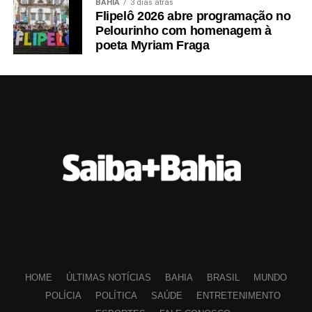
BAHIA
3 dias atrás
Flipelô 2026 abre programação no
Pelourinho com homenagem à
poeta Myriam Fraga
HOME
ÚLTIMAS NOTÍCIAS
BAHIA
BRASIL
MUNDO
POLÍCIA
POLÍTICA
SAÚDE
ENTRETENIMENTO