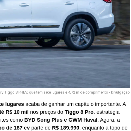
ry Tiggo 8 PHEV, que tem sete lugares e 4,72 m de comprimento - Divulgação
te lugares
acaba de ganhar um capítulo importante. A
té R$ 10 mil
nos preços do
Tiggo 8 Pro
, estratégia
entes como
BYD Song Plus
e
GWM Haval
. Agora, a
bo de 187 cv
parte de
R$ 189.990
, enquanto a topo de