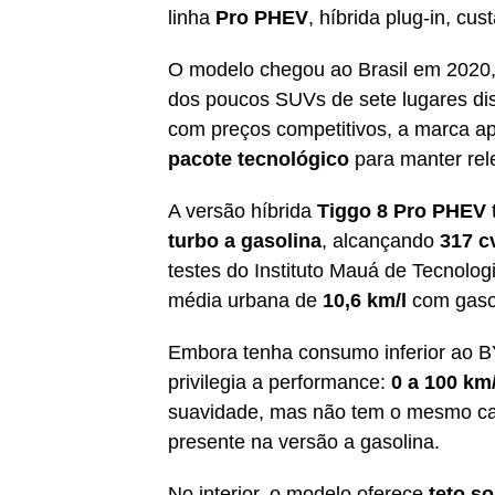
linha
Pro PHEV
, híbrida plug-in, cus
O modelo chegou ao Brasil em 2020,
dos poucos SUVs de sete lugares di
com preços competitivos, a marca 
pacote tecnológico
para manter rel
A versão híbrida
Tiggo 8 Pro PHEV
turbo a gasolina
, alcançando
317 c
testes do Instituto Mauá de Tecnolog
média urbana de
10,6 km/l
com gaso
Embora tenha consumo inferior ao BY
privilegia a performance:
0 a 100 km
suavidade, mas não tem o mesmo ca
presente na versão a gasolina.
No interior, o modelo oferece
teto s