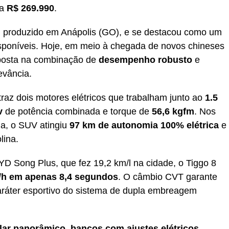
ta
R$ 269.990
.
 produzido em Anápolis (GO), e se destacou como um
sponíveis. Hoje, em meio à chegada de novos chineses
aposta na combinação de
desempenho robusto
e
evância.
traz dois motores elétricos que trabalham junto ao
1.5
v
de potência combinada e torque de
56,6 kgfm
. Nos
ia, o SUV atingiu
97 km de autonomia 100% elétrica
e
lina.
D Song Plus, que fez 19,2 km/l na cidade, o Tiggo 8
/h em apenas 8,4 segundos
. O câmbio CVT garante
ráter esportivo do sistema de dupla embreagem
olar panorâmico
,
bancos com ajustes elétricos,