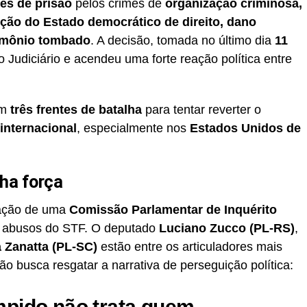
es de prisão
pelos crimes de
organização criminosa,
ição do Estado democrático de direito, dano
rimônio tombado
. A decisão, tomada no último dia
11
do Judiciário e acendeu uma forte reação política entre
am
três frentes de batalha
para tentar reverter o
internacional
, especialmente nos
Estados Unidos de
nha força
alação de uma
Comissão Parlamentar de Inquérito
s abusos do STF. O deputado
Luciano Zucco (PL-RS)
,
a Zanatta (PL-SC)
estão entre os articuladores mais
ão busca resgatar a narrativa de perseguição política:
mpido não trata quem