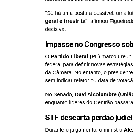
“Só há uma postura possível: uma lu
geral e irrestrita
”, afirmou Figueire
decisiva.
Impasse no Congresso sobr
O
Partido Liberal (PL)
marcou reuniã
federal para definir novas estratégia
da Câmara. No entanto, o president
sem indicar relator ou data de votaçã
No Senado,
Davi Alcolumbre (Uniã
enquanto líderes do Centrão passara
STF descarta perdão judici
Durante o julgamento, o ministro
Ale