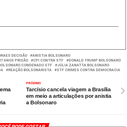
ORAES DECISÃO
ANISTIA BOLSONARO
7 ANOS PRISÃO
CPI CONTRA STF
DONALD TRUMP BOLSONARO
 BOLSONARO CONDENADO STF
JÚLIA ZANATTA BOLSONARO
UA
REAÇÃO BOLSONARISTA
STF CRIMES CONTRA DEMOCRACIA
PRÓXIMO
stema
Tarcísio cancela viagem a Brasília
em meio a articulações por anistia
ria
a Bolsonaro
OCÊ PODE GOSTAR