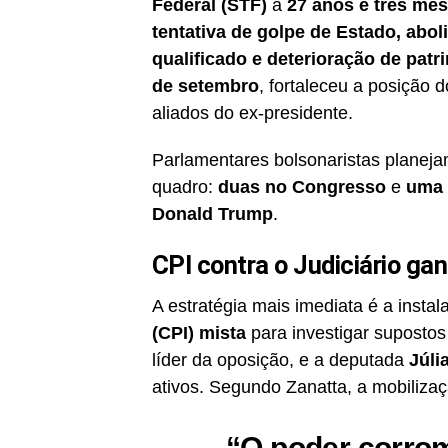
Federal (STF)
a
27 anos e três mes
tentativa de golpe de Estado, abol
qualificado e deterioração de pat
de setembro
, fortaleceu a posição 
aliados do ex-presidente.
Parlamentares bolsonaristas planej
quadro:
duas no Congresso
e
uma 
Donald Trump
.
CPI contra o Judiciário ga
A estratégia mais imediata é a inst
(CPI) mista
para investigar suposto
líder da oposição, e a deputada
Júli
ativos. Segundo Zanatta, a mobilizaç
“O poder corro