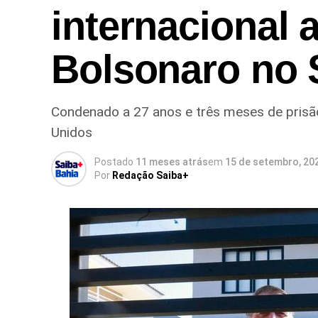
internacional
Bolsonaro no
Condenado a 27 anos e três meses de prisão
Unidos
Postado
11 meses atrás
em
15 de setembro, 20
Por
Redação Saiba+