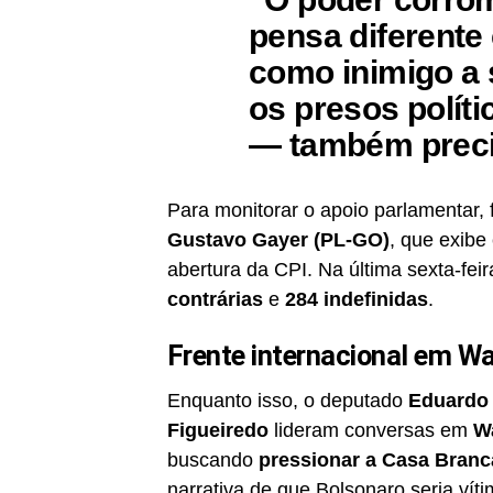
pensa diferente
como inimigo a 
os presos polít
— também precis
Para monitorar o apoio parlamentar,
Gustavo Gayer (PL-GO)
, que exibe
abertura da CPI. Na última sexta-fei
contrárias
e
284 indefinidas
.
Frente internacional em W
Enquanto isso, o deputado
Eduardo 
Figueiredo
lideram conversas em
W
buscando
pressionar a Casa Branc
narrativa de que Bolsonaro seria vít