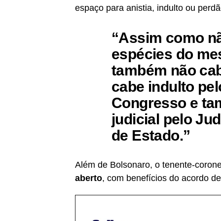
espaço para anistia, indulto ou perd
“Assim como não
espécies do mes
também não cabe
cabe indulto pel
Congresso e ta
judicial pelo Ju
de Estado.”
Além de Bolsonaro, o tenente-coron
aberto
, com benefícios do acordo de