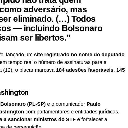
 como adversário, mas
ser eliminado. (…) Todos
icos — incluindo Bolsonaro
am ser libertos.”
 foi lançado um
site registrado no nome do deputado
 em tempo real o número de assinaturas para a
ra (12), o placar marcava
184 adesões favoráveis
,
145
ashington
Bolsonaro (PL-SP)
e o comunicador
Paulo
ashington
com parlamentares e entidades jurídicas,
a a sancionar ministros do STF
e fortalecer a
ima de perseguição.