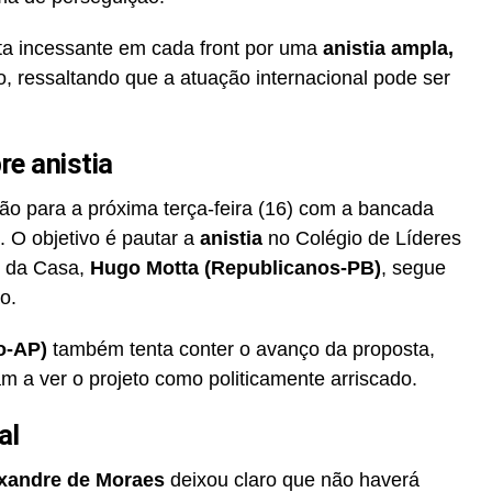
ta incessante em cada front por uma
anistia ampla,
do, ressaltando que a atuação internacional pode ser
e anistia
o para a próxima terça-feira (16) com a bancada
s. O objetivo é pautar a
anistia
no Colégio de Líderes
e da Casa,
Hugo Motta (Republicanos-PB)
, segue
o.
o-AP)
também tenta conter o avanço da proposta,
m a ver o projeto como politicamente arriscado.
al
xandre de Moraes
deixou claro que não haverá