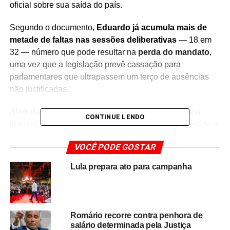
oficial sobre sua saída do país.
Segundo o documento,
Eduardo já acumula mais de
metade de faltas nas sessões deliberativas
— 18 em
32 — número que pode resultar na
perda do mandato
,
uma vez que a legislação prevê cassação para
parlamentares que ultrapassem um terço de ausências
não justificadas.
Além da questão regimental, o parecer reforça que a
CONTINUE LENDO
liderança de bancada exige presença ativa em plenário e
articulação política, condições impossíveis de serem
VOCÊ PODE GOSTAR
cumpridas em situação de autoexílio.
O deputado não
informou previamente à Câmara que deixaria o Brasil,
Lula prepara ato para campanha
revelando sua ausência apenas por meio de
publicações nas redes sociais.
A decisão ocorre no mesmo momento em que as tensões
Romário recorre contra penhora de
entre Congresso e
Supremo Tribunal Federal (STF)
salário determinada pela Justiça