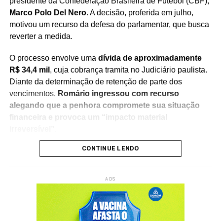
presidente da Confederação Brasileira de Futebol (CBF),
Marco Polo Del Nero
. A decisão, proferida em julho,
motivou um recurso da defesa do parlamentar, que busca
reverter a medida.
O processo envolve uma
dívida de aproximadamente
R$ 34,4 mil
, cuja cobrança tramita no Judiciário paulista.
Diante da determinação de retenção de parte dos
vencimentos,
Romário ingressou com recurso
alegando que a penhora compromete sua situação
financeira e provoca um “impacto material
irreversível”
.
CONTINUE LENDO
Na manifestação apresentada à Justiça, a defesa do
senador sustenta que
a retenção de 30% dos salários
seria ilegal
, argumentando que a medida afeta recursos
ADS
utilizados para sua manutenção pessoal e despesas do
cotidiano. O recurso solicita a revisão da decisão e a
suspensão da penhora enquanto o caso continua em