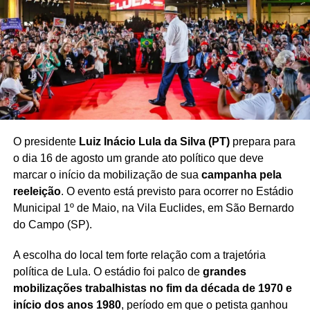
TÓPICOS RELACIONADOS
ALEXANDRE DE MORAES
CÂMARA DOS DEPUTADOS
CASSAÇÃO DE MANDATO
EDUARDO BOLSONARO
FALTAS DE EDUARDO BOLSONARO
HUGO MOTTA
LÍDER DA MINORIA
PL
POLÍTICA BRASILEIRA
STF
PRÓXIMO
O presidente
Luiz Inácio Lula da Silva (PT)
prepara para
Senado articula recusa à PEC da Blindagem
o dia 16 de agosto um grande ato político que deve
marcar o início da mobilização de sua
campanha pela
NÃO PERCA
Sanções dos EUA dominam primeiro dia de Lula
reeleição
. O evento está previsto para ocorrer no Estádio
em Nova York na véspera da ONU
Municipal 1º de Maio, na Vila Euclides, em São Bernardo
do Campo (SP).
A escolha do local tem forte relação com a trajetória
política de Lula. O estádio foi palco de
grandes
mobilizações trabalhistas no fim da década de 1970 e
início dos anos 1980
, período em que o petista ganhou