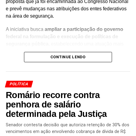
proposta que já foi encaminhada ao Congresso Nacional
e prevê mudanças nas atribuições dos entes federativos
na área de segurança.
A iniciativa busca
ampliar a participação do governo
federal na formulação e execução de políticas de
segurança pública
, estabelecendo uma atuação mais
coordenada entre União, estados e municípios.
CONTINUE LENDO
A nova pasta teria entre suas principais funções a
coordenação da execução das políticas nacionais de
segurança pública
dentro do
Sistema Único de
POLÍTICA
Segurança Pública (Susp)
.
Romário recorre contra
A proposta apresentada por Lula prevê, portanto, uma
penhora de salário
mudança na estrutura federal responsável pela área, com
determinada pela Justiça
o objetivo de fortalecer a articulação das políticas de
segurança em âmbito nacional.
Senador contesta decisão que autoriza retenção de 30% dos
vencimentos em ação envolvendo cobrança de dívida de R$
A
PEC da Segurança Pública
está inserida em um