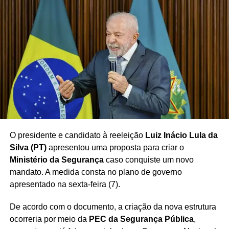
eventual candidatura à reeleição poderá representar a
última participação do presidente em uma disputa
pela Presidência da República
, conforme a perspectiva
apresentada no contexto do evento.
O Estádio Municipal 1º de Maio, conhecido pela ligação
histórica com os movimentos trabalhistas do ABC, deverá
servir novamente como cenário para uma importante
manifestação política relacionada à trajetória de Lula.
O presidente e candidato à reeleição
Luiz Inácio Lula da
Silva (PT)
apresentou uma proposta para criar o
Redação Saiba+
Ministério da Segurança
caso conquiste um novo
mandato. A medida consta no plano de governo
apresentado na sexta-feira (7).
De acordo com o documento, a criação da nova estrutura
ocorreria por meio da
PEC da Segurança Pública
,