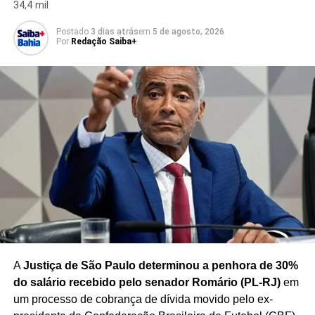
34,4 mil
debate mais amplo sobre a divisão de responsabilidades
entre os diferentes níveis de governo e o papel da União
Postado
3 dias atrás
em
5 de agosto, 2026
Por
Redação Saiba+
no enfrentamento da criminalidade.
Caso a proposta avance, a criação do Ministério da
Segurança dependerá da tramitação e aprovação das
medidas necessárias no Congresso Nacional, além dos
procedimentos legais para implementação da nova
estrutura.
Redação Saiba+
A
Justiça de São Paulo determinou a penhora de 30%
do salário recebido pelo senador Romário (PL-RJ)
em
um processo de cobrança de dívida movido pelo ex-