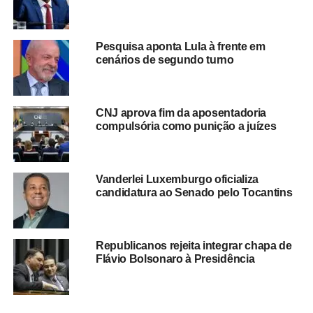
aumentam. A Procuradoria-Geral da República (PGR)
denunciou Eduardo Bolsonaro por tentativa de coação à
Corte, enquanto nos Estados Unidos o governo de
Pesquisa aponta Lula à frente em
Donald Trump ampliou sanções contra o ministro
cenários de segundo turno
Alexandre de Moraes e sua esposa
, Viviane.
Esses desdobramentos também impactam diretamente os
CNJ aprova fim da aposentadoria
planos políticos do filho do ex-presidente Jair Bolsonaro,
compulsória como punição a juízes
que vinha sendo cotado como possível candidato à
Presidência da República.
Sem mandato, esse projeto
eleitoral fica seriamente comprometido.
Vanderlei Luxemburgo oficializa
candidatura ao Senado pelo Tocantins
O parecer usado por Hugo Motta cita o Regimento Interno
da Câmara (RICD), que determina que
qualquer
afastamento do território nacional deve ser
Republicanos rejeita integrar chapa de
previamente comunicado à Presidência da Casa
, com
Flávio Bolsonaro à Presidência
a justificativa e duração estimada. A falta dessa
comunicação inviabiliza o enquadramento da ausência
em qualquer hipótese de missão autorizada, única