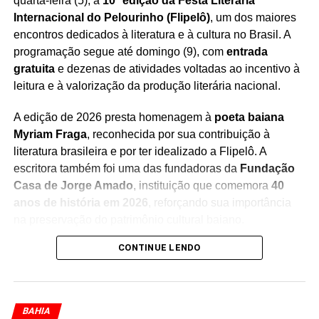
quarta-feira (5), a
10ª edição da Festa Literária
Internacional do Pelourinho (Flipelô)
, um dos maiores
encontros dedicados à literatura e à cultura no Brasil. A
programação segue até domingo (9), com
entrada
gratuita
e dezenas de atividades voltadas ao incentivo à
leitura e à valorização da produção literária nacional.
A edição de 2026 presta homenagem à
poeta baiana
Myriam Fraga
, reconhecida por sua contribuição à
literatura brasileira e por ter idealizado a Flipelô. A
escritora também foi uma das fundadoras da
Fundação
Casa de Jorge Amado
, instituição que comemora
40
anos de história em 2026
, reforçando sua importância
na preservação do patrimônio cultural baiano.
CONTINUE LENDO
Durante os cinco dias de evento, moradores e turistas
poderão participar de uma programação diversificada,
que inclui
mesas de debates, bate-papos com
escritores, lançamentos de livros, oficinas, saraus,
BAHIA