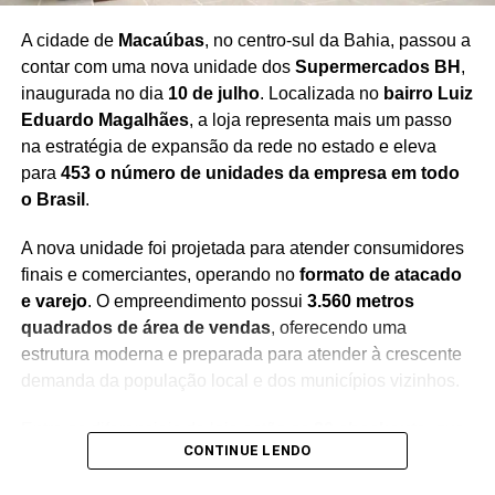
dias de evento
, consolidando a Flipelô como um dos
principais festivais literários do país.
A cidade de
Macaúbas
, no centro-sul da Bahia, passou a
contar com uma nova unidade dos
Supermercados BH
,
inaugurada no dia
10 de julho
. Localizada no
bairro Luiz
Eduardo Magalhães
, a loja representa mais um passo
Redação Saiba+
na estratégia de expansão da rede no estado e eleva
para
453 o número de unidades da empresa em todo
o Brasil
.
A nova unidade foi projetada para atender consumidores
finais e comerciantes, operando no
formato de atacado
e varejo
. O empreendimento possui
3.560 metros
quadrados de área de vendas
, oferecendo uma
estrutura moderna e preparada para atender à crescente
demanda da população local e dos municípios vizinhos.
Entre os diferenciais da loja estão os
20 checkouts
, que
CONTINUE LENDO
garantem maior agilidade no atendimento, além de um
estacionamento com
166 vagas
, proporcionando mais