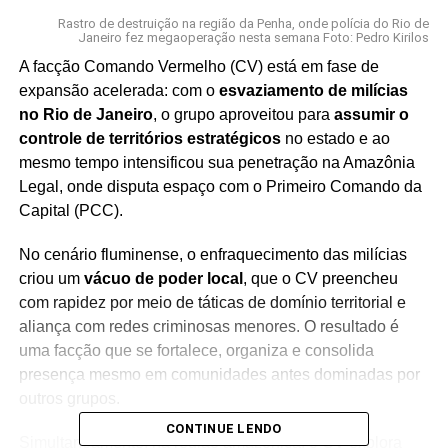
Rastro de destruição na região da Penha, onde polícia do Rio de
Janeiro fez megaoperação nesta semana Foto: Pedro Kirilos
A facção Comando Vermelho (CV) está em fase de
expansão acelerada: com o
esvaziamento de milícias
no Rio de Janeiro
, o grupo aproveitou para
assumir o
controle de territórios estratégicos
no estado e ao
mesmo tempo intensificou sua penetração na Amazônia
Legal, onde disputa espaço com o Primeiro Comando da
Capital (PCC).
No cenário fluminense, o enfraquecimento das milícias
criou um
vácuo de poder local
, que o CV preencheu
com rapidez por meio de táticas de domínio territorial e
aliança com redes criminosas menores. O resultado é
uma facção que se fortalece, organiza e consolida
presença mesmo em comunidades antes dominadas por
outros grupos.
CONTINUE LENDO
Simultaneamente, na região amazônica, o CV explora