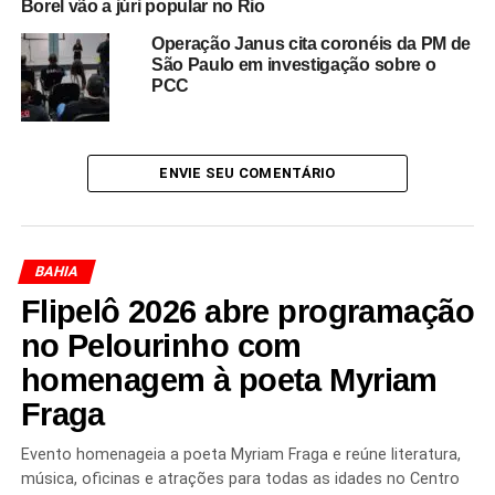
Borel vão a júri popular no Rio
sobre o modelo de expansão territorial das facções —
Operação Janus cita coronéis da PM de
que hoje operam como verdadeiros grupos paramilitares
São Paulo em investigação sobre o
ou econômicos.
PCC
Em resumo, o CV aproveita dois fenômenos simultâneos
— milícias em retração no Rio e oportunidades
ENVIE SEU COMENTÁRIO
estratégicas na Amazônia — para aumentar sua
relevância no cenário nacional do crime. A resposta
exigirá articulação, recursos e estratégia que igualem o
caráter transnacional e multissetorial do desafio.
BAHIA
Flipelô 2026 abre programação
no Pelourinho com
Redação Saiba+
homenagem à poeta Myriam
Fraga
Evento homenageia a poeta Myriam Fraga e reúne literatura,
música, oficinas e atrações para todas as idades no Centro