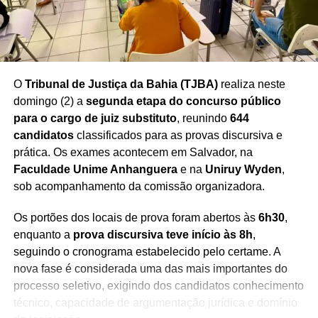
Redação Saiba+
O
Tribunal de Justiça da Bahia (TJBA)
realiza neste
domingo (2) a
segunda etapa do concurso público
para o cargo de juiz substituto
, reunindo
644
candidatos
classificados para as provas discursiva e
prática. Os exames acontecem em Salvador, na
Faculdade Unime Anhanguera
e na
Uniruy Wyden
,
sob acompanhamento da comissão organizadora.
Os portões dos locais de prova foram abertos às
6h30
,
enquanto a
prova discursiva teve início às 8h
,
seguindo o cronograma estabelecido pelo certame. A
nova fase é considerada uma das mais importantes do
processo seletivo, exigindo dos candidatos conhecimento
técnico, capacidade de argumentação jurídica e domínio